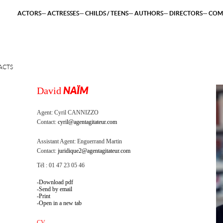
ACTORS
ACTRESSES
CHILDS / TEENS
AUTHORS
DIRECTORS
COM
ACTS
David
NAÏM
Agent:
Cyril CANNIZZO
Contact:
cyril@agentagitateur.com
Assistant Agent:
Enguerrand Martin
Contact:
juridique2@agentagitateur.com
Tél : 01 47 23 05 46
Download pdf
Send by email
Print
Open in a new tab
CV