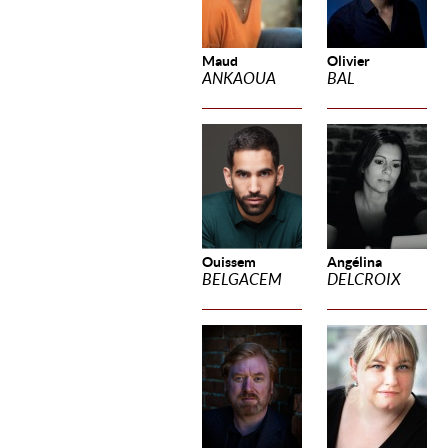
Maud
Olivier
ANKAOUA
BAL
Ouissem
Angélina
BELGACEM
DELCROIX