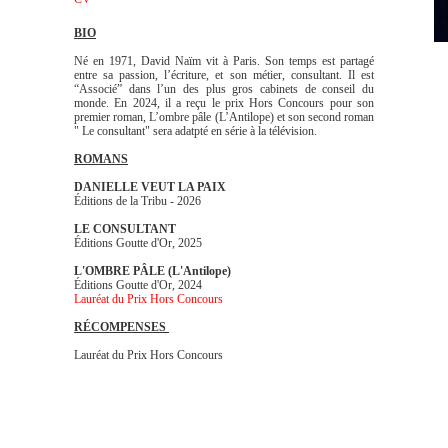
BIO
Né en 1971, David Naïm vit à Paris. Son temps est partagé
entre sa passion, l’écriture, et son métier, consultant. Il est
“Associé” dans l’un des plus gros cabinets de conseil du
monde. En 2024, il a reçu le prix Hors Concours pour son
premier roman, L’ombre pâle (L’Antilope) et son second roman
" Le consultant" sera adatpté en série à la télévision.
ROMANS
DANIELLE VEUT LA PAIX
Éditions de la Tribu - 2026
LE CONSULTANT
Éditions Goutte d'Or, 2025
L'OMBRE PÂLE (L'Antilope)
Éditions Goutte d'Or, 2024
Lauréat du Prix Hors Concours
RÉCOMPENSES
Lauréat du Prix Hors Concours