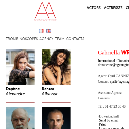
ACTORS
ACTRESSES
C
TROMBINOSCOPES
AGENCY
TEAM
CONTACTS
Gabriella
WR
International : Dona
donatienne@agentagita
Agent:
Cyril CANNI
Contact:
cyril@agentag
Daphne
Reham
Assistant Agents:
Alexandre
Alkassar
Contacts:
Tél : 01 47 23 05 46
Download pdf
Send by email
Print
Open in a new tab