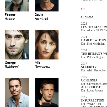
CV
Féodor
David
CINEMA
Atkine
Atrakchi
2024
LES PIEUSES CO
Dir : Albéric SAIN
2023
HAMLET WITHIN
Dir : Ken McMullen
2020
THE HITMAN'S W
Dir : Patrick Hughes
George
Mia
2017
Babluani
Benedetta
SECURITY
Dir : Alain Desrochers
2016
UCHRONIA
Dir : Christophe Goffe
ALCOHOLIST
Dir : Lucas Pavetto
2015
INSURRECTION
Dir : Wayne Blair