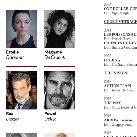
2004
ONE DOLLAR CU
Dir : Vijay Singh
COURT-METRAGE
2011
LES POISSONS A
Dir : Patrick Guedj
CARNETS DE REV
Dir : Baptiste Gourde
Estelle
Méghane
2007
Darnault
De Croock
FINDING
Dir : The Salto Brothe
TELEVISION:
2018
ACTION TEAM
Dir : James De Frond
2017
THE WAY
Dir : Philip Leroy et 
Raz
Pawel
2016
Degan
Delag
ARROW: Genesis
Dir : Gregory Smith
2015