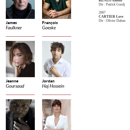
KENZO Amour
Dir : Patrick Guedj
2007
CARTIER Love
Dir : Olivier Dahan
James
François
Faulkner
Goeske
Jeanne
Jordan
Goursaud
Haj Hossein