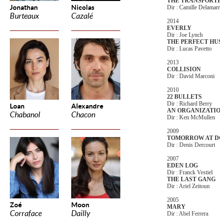
THE TRANSPORT
Jonathan
Nicolas
Dir : Camille Delamar
Burteaux
Cazalé
2014
EVERLY
Dir : Joe Lynch
THE PERFECT H
Dir : Lucas Pavetto
2013
COLLISION
Dir : David Marconi
2010
22 BULLETS
Dir : Richard Berry
Loan
Alexandre
AN ORGANIZATI
Chabanol
Chacon
Dir : Ken McMullen
2009
TOMORROW AT 
Dir : Denis Dercourt
2007
EDEN LOG
Dir : Franck Vestiel
THE LAST GANG
Dir : Ariel Zeitoun
2005
Zoé
Moon
MARY
Corraface
Dailly
Dir : Abel Ferrera