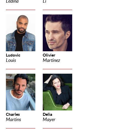
Ledina
Li
Ludovic
Olivier
Louis
Martinez
Charles
Delia
Martins
Mayer