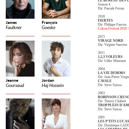
LE BUREAU DES 
Season 4
Dir: Pascale Ferran
2018
FIERTES
James
François
Dir: Philippe Faucon
Faulkner
Goeske
Colcoa Festival 2018: P
2015
VIRAGE NORD
Dir: Virginie Sauveur
2011
1,2,3 VOLEURS
Dir: Gilles Mimouni
2004
LA VIE DEHORS
Dir: Jean-Pierre Vergn
Jeanne
Jordan
CAVALE
Goursaud
Haj Hossein
Dir: Steve Suissa
2003
ROBINSON CRUS
Dir: Thierry Chabert
TROP PLEIN D'A
Dir: Steve Suissa
2001
LES P'TITS LUCA
Dir: Dominique LA