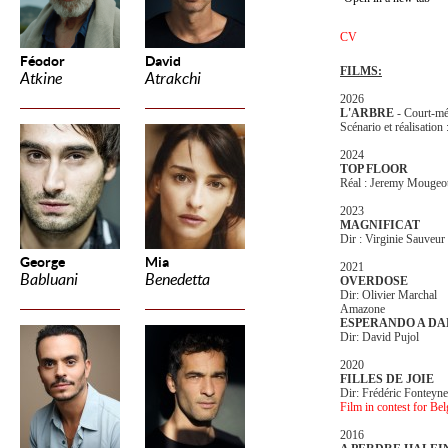
CV
Féodor
David
FILMS:
Atkine
Atrakchi
2026
L'ARBRE
- Court-mé
Scénario et réalisati
2024
TOP FLOOR
Réal : Jeremy Mougeo
2023
MAGNIFICAT
Dir : Virginie Sauveur
George
Mia
2021
Babluani
Benedetta
OVERDOSE
Dir: Olivier Marchal
Amazone
ESPERANDO A DA
Dir: David Pujol
2020
FILLES DE JOIE
Dir: Frédéric Fonteyn
Film in contest for Be
2016