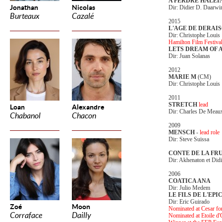
A PERDRE HALEI
Jonathan
Nicolas
Dir: Didier D. Daarwi
Burteaux
Cazalé
2015
L'AGE DE DERAI
Dir: Christophe Louis
Hamilton Film Festiva
LETS DREAM OF
Dir: Juan Solanas
2012
MARIE M
(CM)
Dir: Christophe Louis
2011
STRETCH
lead
Loan
Alexandre
Dir: Charles De Meau
Chabanol
Chacon
2009
MENSCH
-
lead role
Dir: Steve Suissa
CONTE DE LA FR
Dir: Akhenaton et Did
2006
COATICA ANA
Dir: Julio Medem
LE FILS DE L'EPI
Dir: Eric Guirado
Zoé
Moon
Nominated at Cesar fo
Corraface
Dailly
Nominated at Etoile d