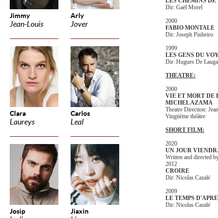
LES CHEMINS DE
Dir: Gaël Morel
Jimmy
Arly
2000
Jean-Louis
Jover
FABIO MONTALE
Dir: Joseph Pinheiro
1999
LES GENS DU VO
Dir: Hugues De Lauga
THEATRE:
2000
VIE ET MORT DE 
MICHEL AZAMA
Theatre Direction: Je
Clara
Carlos
Vingtième théâtre
Laureys
Leal
SHORT FILM:
2020
UN JOUR VIENDR
Written and directed b
2012
CROIRE
Dir: Nicolas Cazalé
2009
LE TEMPS D'APRE
Dir: Nicolas Cazalé
Josip
Jiaxin