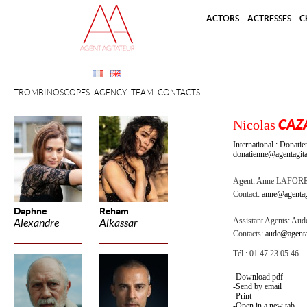
ACTORS
ACTRESSES
C
TROMBINOSCOPES
AGENCY
TEAM
CONTACTS
Nicolas
CAZ
International : Dona
donatienne@agentagita
Agent:
Anne LAFOR
Contact:
anne@agentag
Daphne
Reham
Assistant Agents:
Aude
Alexandre
Alkassar
Contacts:
aude@agenta
Tél : 01 47 23 05 46
Download pdf
Send by email
Print
Open in a new tab