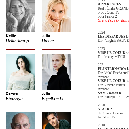
2025
APPARENCES
Réal : Émilie GRA
prod : Quad TV
pour France 2
Grand Prize for Best S
2024
Kellie
Julia
LES DISPARUES D
Delkeskamp
Dietze
Dir : Virginie SAU
2023
VISE LE COEUR
se
Di : Jeremy MINUI
2021
EL INTERNADO: LA
Dir: Mikel Rueda and 
Amazon
VISE LE COEUR
- 
Dir: Vincent Jamain
Amazon
SAM - season 6
Cemre
Julie
Dir: Philippe LEFEB
Ebuzziya
Engelbrecht
2020
STALK 2
dir: Simon Buisson
for Slash TV
2019