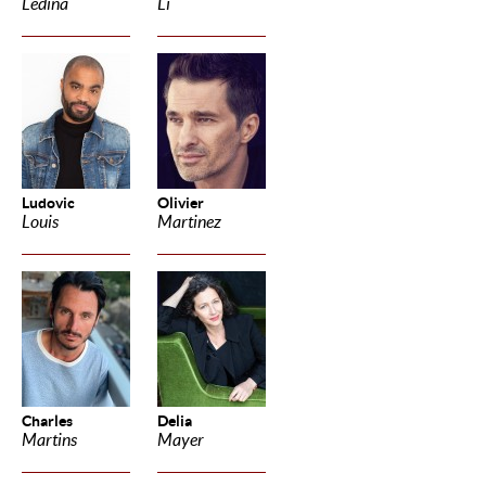
Ledina
Li
Ludovic
Olivier
Louis
Martinez
Charles
Delia
Martins
Mayer