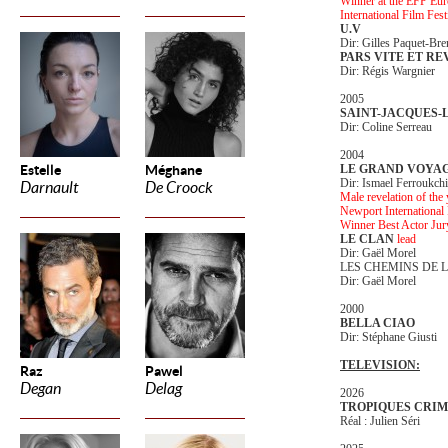
Winner at the EFP Euro
International Film Fes
U.V
Dir: Gilles Paquet-Bre
PARS VITE ET RE
Dir: Régis Wargnier
2005
SAINT-JACQUES-
Dir: Coline Serreau
2004
Estelle
Méghane
LE GRAND VOYA
Dir: Ismael Ferroukchi
Darnault
De Croock
Male revelation of the
Newport International
Winner Best Actor Ju
LE CLAN
lead
Dir: Gaël Morel
LES CHEMINS DE 
Dir: Gaël Morel
2000
BELLA CIAO
Dir: Stéphane Giusti
TELEVISION:
Raz
Pawel
Degan
Delag
2026
TROPIQUES CRIM
Réal : Julien Séri