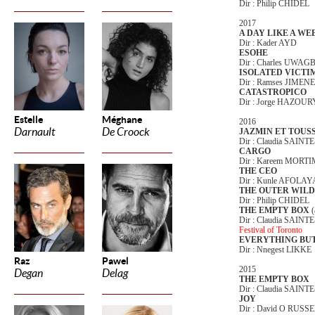
Dir : Philip CHIDEL
2017
A DAY LIKE A WE
Dir : Kader AYD
ESOHE
Dir : Charles UWAG
ISOLATED VICTI
Dir : Ramses JIMEN
CATASTROPICO
Dir : Jorge HAZOUR
Estelle
Méghane
2016
Darnault
De Croock
JAZMIN ET TOUS
Dir : Claudia SAINT
CARGO
Dir : Kareem MORT
THE CEO
Dir : Kunle AFOLA
THE OUTER WILD
Dir : Philip CHIDEL
THE EMPTY BOX
(
Dir : Claudia SAINT
Festival of Toronto
EVERYTHING BU
Dir : Nnegest LIKKE
Raz
Pawel
2015
Degan
Delag
THE EMPTY BOX
Dir : Claudia SAINT
JOY
Dir : David O RUSS