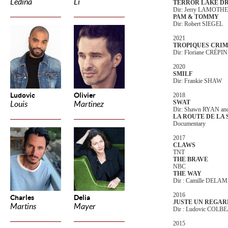
Ledina
Li
TERROR LAKE D
Dir: Jerry LAMOTHE
PAM & TOMMY
Dir: Robert SIEGEL
2021
TROPIQUES CRIMIN
Dir: Floriane CRÉPIN
2020
SMILF
Dir: Frankie SHAW
Ludovic
Olivier
2018
SWAT
Louis
Martinez
Dir: Shawn RYAN a
LA ROUTE DE LA 
Documentary
2017
CLAWS
TNT
THE BRAVE
NBC
THE WAY
Dir : Camille DEL
2016
Charles
Delia
JUSTE UN REGAR
Martins
Mayer
Dir : Ludovic COLB
2015