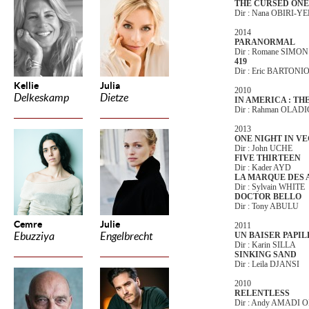
THE CURSED ONE
Dir : Nana OBIRI-
2014
PARANORMAL
Dir : Romane SIMON
419
Dir : Eric BARTONI
Kellie
Julia
2010
Delkeskamp
Dietze
IN AMERICA : TH
Dir : Rahman OLA
2013
ONE NIGHT IN V
Dir : John UCHE
FIVE THIRTEEN
Dir : Kader AYD
LA MARQUE DES 
Dir : Sylvain WHITE
DOCTOR BELLO
Dir : Tony ABULU
Cemre
Julie
2011
Ebuzziya
Engelbrecht
UN BAISER PAPI
Dir : Karin SILLA
SINKING SAND
Dir : Leila DJANSI
2010
RELENTLESS
Dir : Andy AMADI