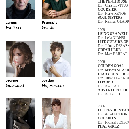
THE PENTHOUSE
Dir : Chris LEVITUS
COURSIER
Dir : Herve RENOH
SOUL SISTERS
Dir : Rahman OLA
James
François
Faulkner
Goeske
2009
I SING OF A WELL
Dir : Leila DJANSI
LIFE OUTSIDE OF
Dir : Johnny DESA
ORPAILLEUR
Dir : Marc BARRAT
2008
GOLDEN GOAL !
Dir : Mirwan SUWA
DIARY OF A TIR
Dir : Tim ALEXAND
Jeanne
Jordan
LOADED
Goursaud
Haj Hossein
Dir : Alan PAO
ADVENTURES OF
Dir : Ari GOLD
2006
LE PRÉSIDENT A T
Dir : Arnold ANTON
COUSINES
Dir : Richard SENEC
PHAT GIRLZ