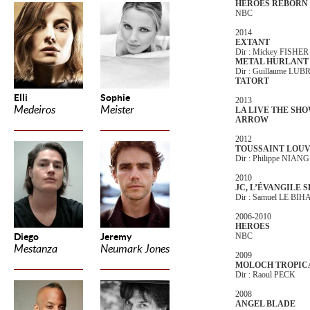
HEROES REBORN
NBC
2014
EXTANT
Dir : Mickey FISHER
METAL HURLANT
Dir : Guillaume LU
TATORT
Elli
Sophie
2013
Medeiros
Meister
LA LIVE THE SH
ARROW
2012
TOUSSAINT LOU
Dir : Philippe NIANG
2010
JC, L’ÉVANGILE 
Dir : Samuel LE BIH
2006-2010
HEROES
Diego
Jeremy
NBC
Mestanza
Neumark Jones
2009
MOLOCH TROPIC
Dir : Raoul PECK
2008
ANGEL BLADE