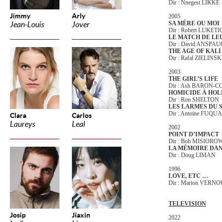
Dir : Nnegest LIKKE
Jimmy
Arly
2005
SA MÈRE OU MOI
Jean-Louis
Jover
Dir : Robert LUKETI
LE MATCH DE LE
Dir : David ANSPA
THE AGE OF KALI
Dir : Rafal ZIELINSK
2003
THE GIRL’S LIFE
Dir : Ash BARON-
HOMICIDE À HO
Dir : Ron SHELTON
LES LARMES DU 
Dir : Antoine FUQUA
Clara
Carlos
Laureys
Leal
2002
POINT D’IMPACT
Dir : Bob MISIORO
LA MÉMOIRE DAN
Dir : Doug LIMAN
1996
LOVE, ETC …
Dir : Marion VERN
TELEVISION
Josip
Jiaxin
2022