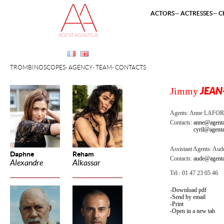
ACTORS
ACTRESSES
C
TROMBINOSCOPES
AGENCY
TEAM
CONTACTS
Jimmy
JEAN
Agents:
Anne LAFOR
Contacts:
anne@agenta
cyril@agenta
Assistant Agents:
Aude
Daphne
Reham
Contacts:
aude@agenta
Alexandre
Alkassar
Tél : 01 47 23 05 46
Download pdf
Send by email
Print
Open in a new tab