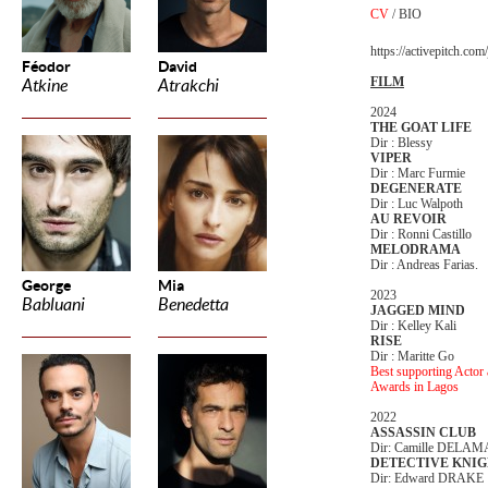
CV
/
BIO
https://activepitch.com
Féodor
David
FILM
Atkine
Atrakchi
2024
THE GOAT LIFE
Dir : Blessy
VIPER
Dir : Marc Furmie
DEGENERATE
Dir : Luc Walpoth
AU REVOIR
Dir : Ronni Castillo
MELODRAMA
Dir : Andreas Farias.
George
Mia
2023
Babluani
Benedetta
JAGGED MIND
Dir : Kelley Kali
RISE
Dir : Maritte Go
Best supporting Actor
Awards in Lagos
2022
ASSASSIN CLUB
Dir: Camille DELA
DETECTIVE KNIG
Dir: Edward DRAKE