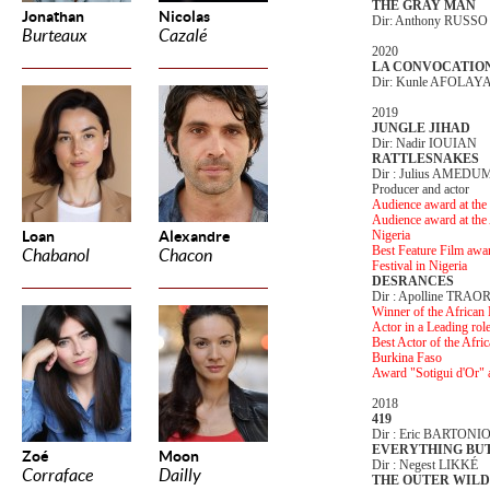
THE GRAY MAN
Jonathan
Nicolas
Dir: Anthony RUSSO
Burteaux
Cazalé
2020
LA CONVOCATIO
Dir: Kunle AFOLAY
2019
JUNGLE JIHAD
Dir: Nadir IOUIAN
RATTLESNAKES
Dir : Julius AMEDU
Producer and actor
Audience award at the
Audience award at the 
Loan
Alexandre
Nigeria
Best Feature Film awar
Chabanol
Chacon
Festival in Nigeria
DESRANCES
Dir : Apolline TRAO
Winner of the Africa
Actor in a Leading rol
Best Actor of the Afri
Burkina Faso
Award "Sotigui d'Or" a
2018
419
Dir : Eric BARTONI
EVERYTHING BU
Zoé
Moon
Dir : Negest LIKKÉ
Corraface
Dailly
THE OUTER WIL