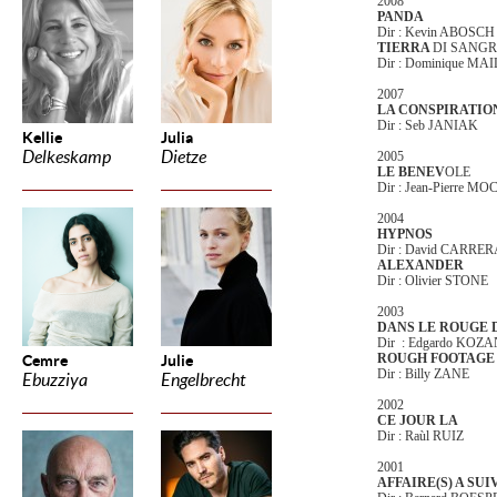
2008
PANDA
Dir : Kevin ABOSCH
TIERRA
DI SANGR
Dir : Dominique MA
2007
LA CONSPIRATIO
Dir : Seb JANIAK
Kellie
Julia
Delkeskamp
Dietze
2005
LE BENEV
OLE
Dir : Jean-Pierre M
2004
HYPNOS
Dir : David CARRE
ALEXANDER
Dir : Olivier STONE
2003
DANS LE ROUGE
Dir : Edgardo KO
ROUGH FOOTAGE
Cemre
Julie
Dir : Billy ZANE
Ebuzziya
Engelbrecht
2002
CE JOUR LA
Dir : Raùl RUIZ
2001
AFFAIRE(S) A SUI