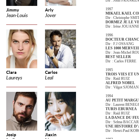
Dir : John FRANK
1997
Jimmy
Arly
MIKAEL KAEL CO
Jean-Louis
Jover
Dir : Christophe SMI
DORMEZ JE LE VE
Dir : Irène JOUANN
1996
DOCTEUR CHAN
Dir : F.J OSSANG
LES 1000 MERVEI
Dir : Jean-Michel R
BEST SELLER
Dir : Carlos FERRE
1995
Clara
Carlos
TROIS VIES ET U
Laureys
Leal
Dir : Raùl RUIZ
ALFRED NOBEL
Dir : Vilgot SJOMA
1994
AU PETIT MARG
Dir : Laurent BENEG
TURIS EBURNEA
Dir : Raùl RUIZ
LA DANCE DU FE
Dir : Selma BACCAR
UNE HISTOIRE D
Dir : Henri-Paul KO
Josip
Jiaxin