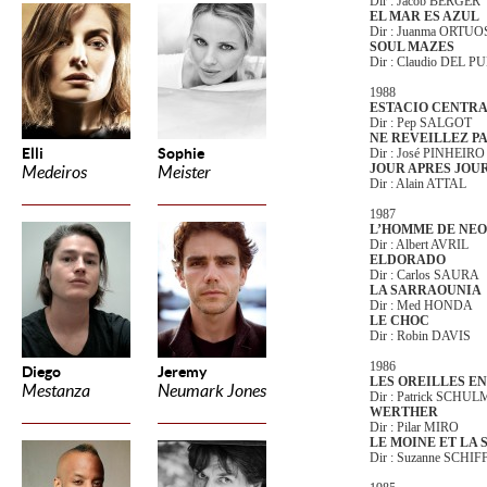
Dir : Jacob BERGER
EL MAR ES AZUL
Dir : Juanma ORTUO
SOUL MAZES
Dir : Claudio DEL 
1988
ESTACIO CENTR
Dir : Pep SALGOT
NE REVEILLEZ PA
Elli
Sophie
Dir : José PINHEIRO
JOUR APRES JOU
Medeiros
Meister
Dir : Alain ATTAL
1987
L’HOMME DE NE
Dir : Albert AVRIL
ELDORADO
Dir : Carlos SAURA
LA SARRAOUNIA
Dir : Med HONDA
LE CHOC
Dir : Robin DAVIS
1986
Diego
Jeremy
LES OREILLES E
Mestanza
Neumark Jones
Dir : Patrick SCH
WERTHER
Dir : Pilar MIRO
LE MOINE ET LA
Dir : Suzanne SCH