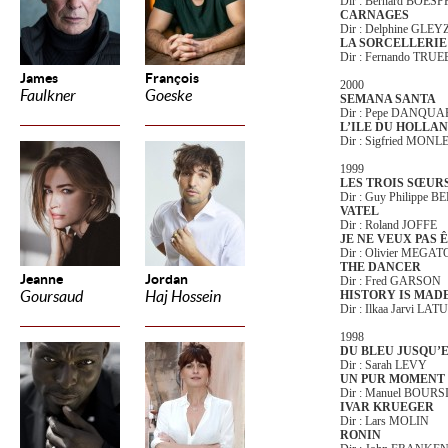
Dir : Bernard BOES
CARNAGES
Dir : Delphine GLEY
LA SORCELLERIE
Dir : Fernando TRU
James
François
2000
Faulkner
Goeske
SEMANA SANTA
Dir : Pepe DANQUA
L’ILE DU HOLLA
Dir : Sigfried MON
1999
LES TROIS SŒUR
Dir : Guy Philippe B
VATEL
Dir : Roland JOFFE
JE NE VEUX PAS 
Dir : Olivier MEGA
THE DANCER
Jeanne
Jordan
Dir : Fred GARSON
Goursaud
Haj Hossein
HISTORY IS MADE
Dir : Ilkaa Jarvi LAT
1998
DU BLEU JUSQU’
Dir : Sarah LEVY
UN PUR MOMENT 
Dir : Manuel BOUR
IVAR KRUEGER
Dir : Lars MOLIN
RONIN