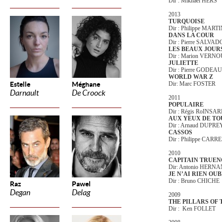
Dir : Mikhael HERS
2013
TURQUOISE
Dir : Philippe MART
DANS LA COUR
Dir : Pierre SALVAD
LES BEAUX JOUR
Dir : Marion VERN
JULIETTE
Dir : Pierre GODEAU
WORLD WAR Z
Estelle
Méghane
Dir: Marc FOSTER
Darnault
De Croock
2011
POPULAIRE
Dir : Régis RoINSA
AUX YEUX DE TO
Dir : Arnaud DUPREY
CASSOS
Dir : Philippe CARR
2010
CAPITAIN TRUEN
Dir: Antonio HERN
JE N’AI RIEN OUB
Dir : Bruno CHICHE
Raz
Pawel
Degan
Delag
2009
THE PILLARS OF 
Dir : Ken FOLLET