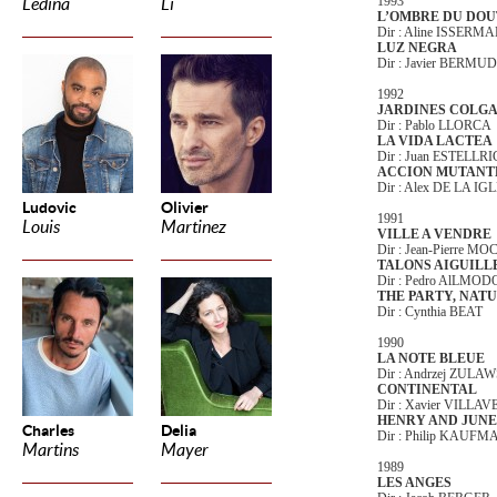
1993
Ledina
Li
L’OMBRE DU DOU
Dir : Aline ISSERM
LUZ NEGRA
Dir : Javier BERMU
1992
JARDINES COLG
Dir : Pablo LLORCA
LA VIDA LACTEA
Dir : Juan ESTELLR
ACCION MUTANT
Dir : Alex DE LA IG
Ludovic
Olivier
1991
Louis
Martinez
VILLE A VENDRE
Dir : Jean-Pierre M
TALONS AIGUILL
Dir : Pedro AlLMO
THE PARTY, NAT
Dir : Cynthia BEAT
1990
LA NOTE BLEUE
Dir : Andrzej ZULA
CONTINENTAL
Dir : Xavier VILLA
HENRY AND JUNE
Charles
Delia
Dir : Philip KAUF
Martins
Mayer
1989
LES ANGES