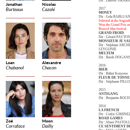
Dir : Laurent TIRAR
Jonathan
Nicolas
2017
Burteaux
Cazalé
MONEY
Dir : Gela BABLUAN
Selected at the Angoul
Won the Grand Prix awa
Brussel film festival
GRAND FROID
Dir : Gérard PAUTO
MONSIEUR JE SA
Dir : Stéphane ARC
LEYGONIE
MELTEM
Dir : Basile DOGAN
Loan
Alexandre
2016
Chabanol
Chacon
HIER
Dir : Bàlint Kenyeres
FLEUR DE TONN
Dir : Stéphanie P
2015
ANTIGANG
Dir : Benjamin ROC
2014
LA FRENCH
Dir : Cedric GIMINE
ROAD GAMES
Zoé
Moon
Dir : Abner PASTOL
Corraface
Dailly
CE SENTIMENT DE