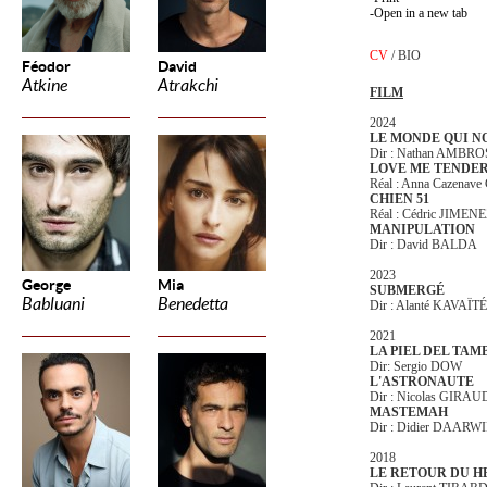
Open in a new tab
CV
/
BIO
Féodor
David
Atkine
Atrakchi
FILM
2024
LE MONDE QUI N
Dir : Nathan AMBR
LOVE ME TENDE
Réal : Anna Cazenave
CHIEN 51
Réal : Cédric JIMEN
MANIPULATION
Dir : David BALDA
2023
George
Mia
SUBMERGÉ
Babluani
Benedetta
Dir : Alanté KAVAÏTÉ
2021
LA PIEL DEL TAM
Dir: Sergio DOW
L'ASTRONAUTE
Dir : Nicolas GIRAU
MASTEMAH
Dir : Didier DAARW
2018
LE RETOUR DU H