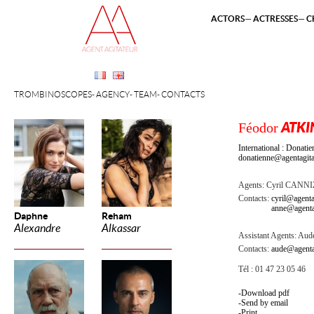
ACTORS
ACTRESSES
C
TROMBINOSCOPES
AGENCY
TEAM
CONTACTS
Féodor
ATKI
International : Dona
donatienne@agentagita
Agents:
Cyril CANN
Contacts:
cyril@agenta
anne@agenta
Daphne
Reham
Alexandre
Alkassar
Assistant Agents:
Aude
Contacts:
aude@agenta
Tél : 01 47 23 05 46
Download pdf
Send by email
Print