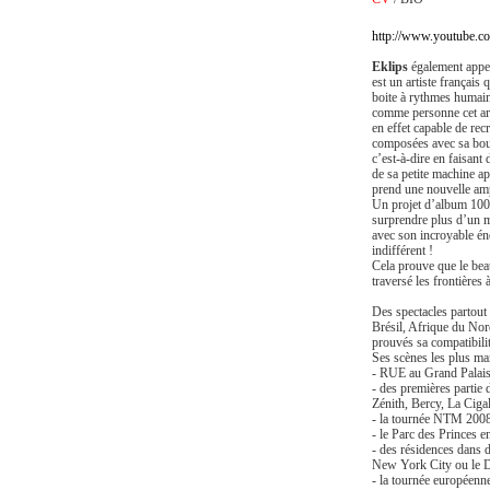
http://www.youtube.
Eklips
également appe
est un artiste français
boite à rythmes humaine
comme personne cet art
en effet capable de re
composées avec sa bouc
c’est-à-dire en faisant 
de sa petite machine ap
prend une nouvelle amp
Un projet d’album 100 
surprendre plus d’un 
avec son incroyable éne
indifférent !
Cela prouve que le bea
traversé les frontières 
Des spectacles partou
Brésil, Afrique du Nor
prouvés sa compatibilit
Ses scènes les plus ma
- RUE au Grand Palais
- des premières partie 
Zénith, Bercy, La Ciga
- la tournée NTM 200
- le Parc des Princes e
- des résidences dans
New York City ou le 
- la tournée européenn