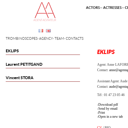
ACTORS
ACTRESSES
C
TROMBINOSCOPES
AGENCY
TEAM
CONTACTS
EKLIPS
EKLIPS
Laurent
PETITGAND
Agent:
Anne LAFOR
Contact:
anne@agentag
Vincent
STORA
Assistant Agent:
Aude 
Contact:
aude@agentag
Tél : 01 47 23 05 46
Download pdf
Send by email
Print
Open in a new tab
CV
/
BIO