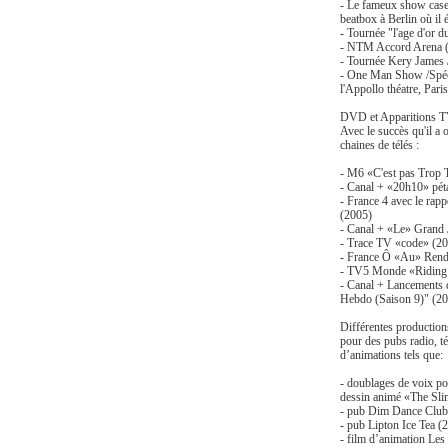
- Le fameux show cas
beatbox à Berlin où il é
- Tournée "l'age d'or d
- NTM Accord Arena (
- Tournée Kery James 
- One Man Show /Spéct
l'Appollo théatre, Paris
DVD et Apparitions T
Avec le succès qu'il a 
chaines de télés :
- M6 «C'est pas Trop 
- Canal + «20h10» pét
- France 4 avec le rap
(2005)
- Canal + «Le» Grand 
- Trace TV «code» (2
- France Ô «Au» Rend
- TV5 Monde «Riding
- Canal + Lancements 
Hebdo (Saison 9)" (2
Différentes productions
pour des pubs radio, t
d’animations tels que:
- doublages de voix po
dessin animé
«The Sli
- pub Dim Dance Club
- pub Lipton Ice Tea (
- film d’animation Les