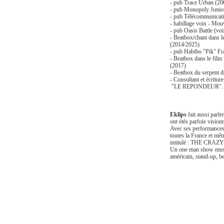
- pub Trace Urban (20
- pub Monopoly Junio
- pub Télécommunicat
- habillage voix - Mou
- pub Oasis Battle (vo
- Beatbox/chant dans l
(2014/2025)
- pub Habibo "Pik" Fr
- Beatbox dans le film
(2017)
- Beatbox du serpent 
- Consultant et écritur
"LE REPONDEUR".
Eklips
fait aussi parle
ont étés parfois visio
Avec ses performances
toutes la France et mê
intitulé : THE CRA
Un one man show musica
américain, stand-up, 