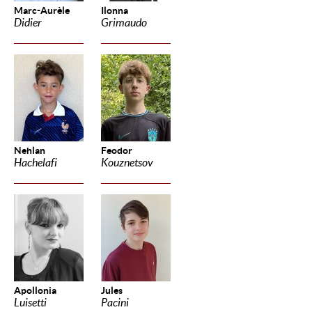
Marc-Aurèle
Ilonna
Didier
Grimaudo
Nehlan
Feodor
Hachelafi
Kouznetsov
Apollonia
Jules
Luisetti
Pacini