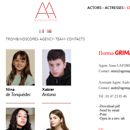
ACTORS
ACTRESSES
C
TROMBINOSCOPES
AGENCY
TEAM
CONTACTS
Ilonna
GRIM
Agent:
Anne LAFOR
Contact:
anne@agentag
Assistant Agent:
Aude 
Contact:
aude@agentag
Nina
Xabier
de Tonquédec
Antuna
Tél : 01 47 23 05 46
Download pdf
Send by email
Print
Open in a new tab
CV