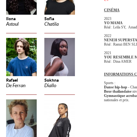
CINÉMA
Ilona
Sofia
2023
YO MAMA
Astoul
Chatila
Réal : Leïla SY, A
2022
NENEH SUPERST
Réal : Ramzi BEN S
2021
YOU RESEMBLE 
Réal : Dina AMER
INFORMATIONS 
Rafael
Sokhna
Sports :
De Ferran
Diallo
Danse hip-hop
- Cham
Boxe thaïlandaise
niv
Gymnastique acrobat
nationales et prix.