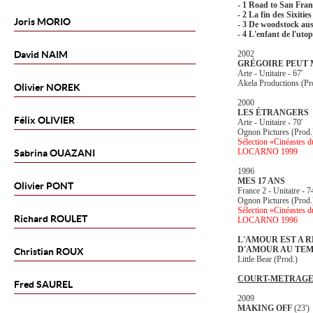
- 1 Road to San Fran
- 2 La fin des Sixities
Joris
MORIO
- 3 De woodstock aus
- 4 L'enfant de l'utop
David
NAIM
2002
GRÉGOIRE PEUT 
Arte - Unitaire - 67'
Akela Productions (Pr
Olivier
NOREK
2000
LES ÉTRANGERS
Félix
OLIVIER
Arte - Unitaire - 70'
Ognon Pictures (Prod.
Sélection «Cinéastes d
LOCARNO 1999
Sabrina
OUAZANI
1996
MES 17 ANS
Olivier
PONT
France 2 - Unitaire - 7
Ognon Pictures (Prod.
Sélection «Cinéastes d
Richard
ROULET
LOCARNO 1996
L'AMOUR EST A R
D'AMOUR AU TEM
Christian
ROUX
Little Bear (Prod.)
COURT-METRAG
Fred
SAUREL
2009
MAKING OFF
(23')