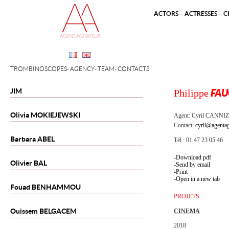
ACTORS
ACTRESSES
C
TROMBINOSCOPES
AGENCY
TEAM
CONTACTS
JIM
Philippe
FAU
Olivia
MOKIEJEWSKI
Agent:
Cyril CANNI
Contact:
cyril@agentag
Barbara
ABEL
Tél : 01 47 23 05 46
Download pdf
Olivier
BAL
Send by email
Print
Open in a new tab
Fouad
BENHAMMOU
PROJETS
Ouissem
BELGACEM
CINEMA
2018