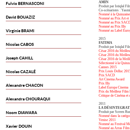
AMIN
Fulvio
BERNASCONI
Produit par Istiqlal Fi
Co-scénaristes : Yas
Nommé à la Quinzaine 
David
BOUAZIZ
Nommé au Prix Art et
Nommé au Prix SAC
Nommé au Prix Illy
Virginie
BRAMI
Nommé au Label Euro
2015
FATIMA
Nicolas
CABOS
Produit par Istiqlal Fi
César 2016 du Meilleu
César 2016 du Meilleu
Joseph
CAHILL
César 2016 de la Meill
Sélectionné à la Quinza
Cannes 2015
Prix Louis Delluc 201
Nicolas
CAZALÉ
Prix SACD
Art Cinema Award
Prix Illy
Alexandre
CHACON
Label Europa Cinema
Prix du Meilleur Film 
Critique de Cinéma et 
Alexandra
CHOURAQUI
2011
LA DÉSINTEGRAT
Produit par Screen Ru
Noom
DIAWARA
Nommé dans la catégor
Venise 2011
Nommé au Festival Mé
Xavier
DOUIN
Nommé au Arras Film 