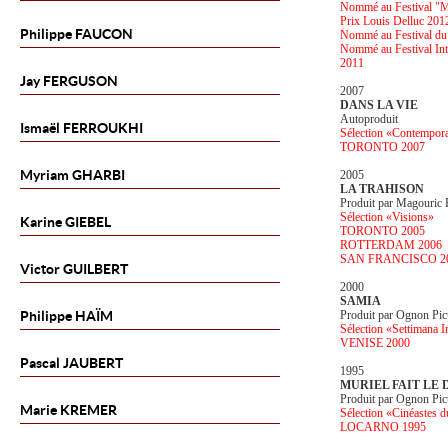
Nommé au Festival "M
Prix Louis Delluc 201
Philippe
FAUCON
Nommé au Festival du 
Nommé au Festival Inte
2011
Jay
FERGUSON
2007
DANS LA VIE
Autoproduit
Ismaël
FERROUKHI
Sélection «Contempor
TORONTO 2007
Myriam
GHARBI
2005
LA TRAHISON
Produit par Magouric 
Sélection «Visions»
Karine
GIEBEL
TORONTO 2005
ROTTERDAM 2006
SAN FRANCISCO 2
Victor
GUILBERT
2000
SAMIA
Philippe
HAÏM
Produit par Ognon Pic
Sélection «Settimana In
VENISE 2000
Pascal
JAUBERT
1995
MURIEL FAIT LE 
Produit par Ognon Pic
Marie
KREMER
Sélection «Cinéastes d
LOCARNO 1995