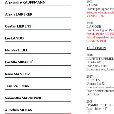
1993
Alexandre
KAUFFMANN
SABINE
Produit par Ognon Pic
Sélection «Settimana In
Alexis
LAIPSKER
VENISE 1992
1990
Gaetan
LIEKENS
L'AMOUR
Protuit par Ognon Pict
Prix du Public BELF
Prix «Perspectives du
Léa
LANDO
CANNES 1990
TÉLÉVISION
Nicolas
LEBEL
2018
LA PETITE FEME
Bertille
MIRALLIÉ
Unitaire 90'
Prod : JPG Films
Co-écriture avec Anto
René
MANZOR
2017
FIERTÉS
Unitaire 3 x 52'
Jean-Paul
MARI
Coscénariste et Réalisa
Prod : Scarlett Produc
Diff : Arte
Samantha
MARKOWIC
2008
D’AMOUR ET DE 
Arte - Série - 43'
Aurélien
MOLAS
EP :