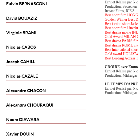
Ecrit et Réalisé par Ni
Fulvio
BERNASCONI
Production: Sacrebleu
Instant Films, ICE 3
Best short film HONG
David
BOUAZIZ
Golden Winner Best 
Best fiction short Jac
Best short film Utr
Virginie
BRAMI
Best drama movie INDE 
Gold Award MILAN G
Best drama PARIS fil
Best drama ROME inte
Nicolas
CABOS
Best international sh
Gold award HOLLY
Best Leading Actress
Joseph
CAHILL
CROIRE avec Emman
Ecrit et Réalisé par Ni
Production: Midralgar
Nicolas
CAZALÉ
LE TEMPS D'APRÈS 
Ecrit et Réalisé par Ni
Alexandre
CHACON
Production: Midralgar
Alexandra
CHOURAQUI
Noom
DIAWARA
Xavier
DOUIN