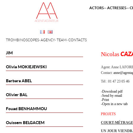
ACTORS
ACTRESSES
C
TROMBINOSCOPES
AGENCY
TEAM
CONTACTS
JIM
Nicolas
CAZ
Olivia
MOKIEJEWSKI
Agent:
Anne LAFOR
Contact:
anne@agentag
Barbara
ABEL
Tél : 01 47 23 05 46
Download pdf
Olivier
BAL
Send by email
Print
Open in a new tab
Fouad
BENHAMMOU
PROJETS
Ouissem
BELGACEM
COURT-MÉTRAGE
UN JOUR VIENDRA 