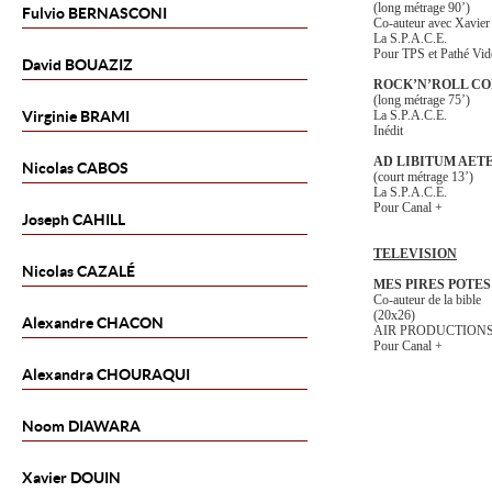
(long métrage 90’)
Fulvio
BERNASCONI
Co-auteur avec Xavie
La S.P.A.C.E.
Pour TPS et Pathé Vid
David
BOUAZIZ
ROCK’N’ROLL C
(long métrage 75’)
Virginie
BRAMI
La S.P.A.C.E.
Inédit
AD LIBITUM AE
Nicolas
CABOS
(court métrage 13’)
La S.P.A.C.E.
Pour Canal +
Joseph
CAHILL
TELEVISION
Nicolas
CAZALÉ
MES PIRES POTES
Co-auteur de la bible
(20x26)
Alexandre
CHACON
AIR PRODUCTION
Pour Canal +
Alexandra
CHOURAQUI
Noom
DIAWARA
Xavier
DOUIN