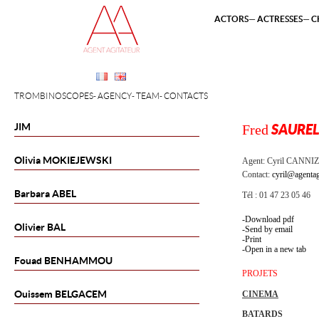
ACTORS
ACTRESSES
C
TROMBINOSCOPES
AGENCY
TEAM
CONTACTS
JIM
Fred
SAURE
Olivia
MOKIEJEWSKI
Agent:
Cyril CANNI
Contact:
cyril@agentag
Barbara
ABEL
Tél : 01 47 23 05 46
Download pdf
Olivier
BAL
Send by email
Print
Open in a new tab
Fouad
BENHAMMOU
PROJETS
Ouissem
BELGACEM
CINEMA
BATARDS