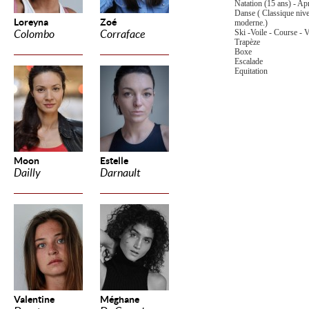
Natation (15 ans) - Ap
Danse ( Classique nive
Loreyna
Zoé
moderne.)
Ski -
Voile - Course - 
Colombo
Corraface
Trapèze
Boxe
Escalade
Equitation
Moon
Estelle
Dailly
Darnault
Valentine
Méghane