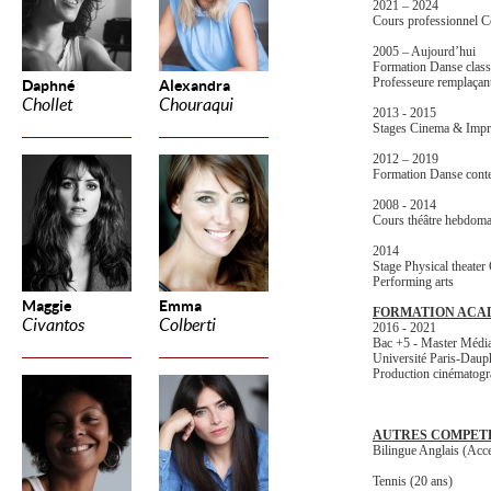
2021 – 2024
Cours professionnel C
2005 – Aujourd’hui
Formation Danse class
Professeure remplaçan
Daphné
Alexandra
Chollet
Chouraqui
2013 - 2015
Stages Cinema & Impro
2012 – 2019
Formation Danse cont
2008 - 2014
Cours thé
âtre hebdoma
2014
Stage Physical theater
Performing arts
Maggie
Emma
FORMATION ACA
Civantos
Colberti
2016 - 2021
Bac +5 - Master Médi
Université Paris-Daup
Production cinématogr
AUTRES COMPET
Bilingue Anglais (Acc
Tennis (20 ans)