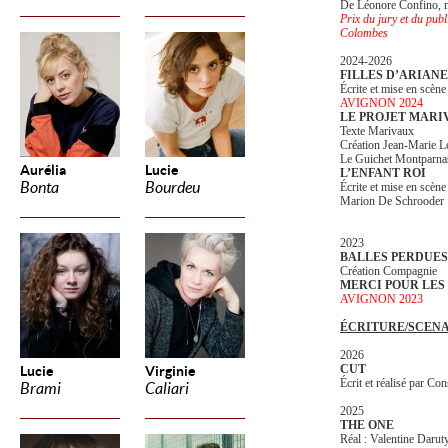
De Léonore Confino, 
Prix du jury et du pub
Colombes
2024-2026
FILLES D’ARIANE
Écrite et mise en scè
AVIGNON 2024
LE PROJET MARI
Texte Marivaux
Création Jean-Marie L
Le Guichet Montparna
Aurélia
Lucie
L’ENFANT ROI
Bonta
Bourdeu
Écrite et mise en scène
Marion De Schrooder
2023
BALLES PERDUES
Création Compagnie
MERCI POUR LES
AVIGNON 2023
ÉCRITURE/SCENA
2026
CUT
Lucie
Virginie
Écrit et réalisé par Co
Brami
Caliari
2025
THE ONE
Réal : Valentine Darut