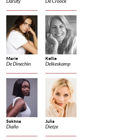
Daruty
De Croock
Marie
Kellie
De Dinechin
Delkeskamp
Sokhna
Julia
Diallo
Dietze