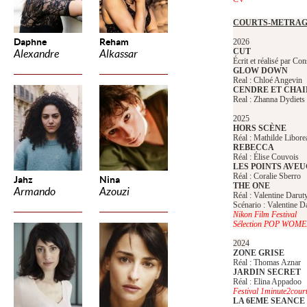
COURTS-METRAG
Daphne
Reham
2026
CUT
Alexandre
Alkassar
Écrit et réalisé par Co
GLOW DOWN
Real : Chloé Angevin
CENDRE ET CHAI
Real : Zhanna Dydiets
2025
HORS SCÈNE
Réal : Mathilde Libore
REBECCA
Réal : Élise Couvois
LES POINTS AVE
Réal : Coralie Sberro
Jahz
Nina
THE ONE
Armando
Azouzi
Réal : Valentine Darut
Scénario : Valentine D
Nikon Film Festival
Sélection POP WOM
2024
ZONE GRISE
Réal : Thomas Aznar
JARDIN SECRET
Réal : Elina Appadoo
Festival 1minute2cour
LA 6EME SEANCE