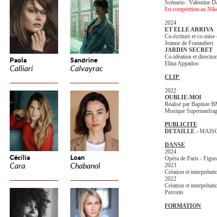
Scénario : Valentine D
En compétition au Nik
2024
ET ELLE ARRIVA
Co-écriture et co-mise
Jeanne de Fontaubert
JARDIN SECRET
Co-idéation et directio
Paola
Sandrine
Elina Appadoo
Calliari
Calvayrac
CLIP
2022
OUBLIE-MOI
Réalisé par Baptiste 
Musique Supernaufra
PUBLICITE
DETAILLE -
MAIS
DANSE
2024
Cécilia
Loan
Opéra de Paris - Figura
Cara
Chabanol
2023
Création et interprétat
2022
Création et interpréta
Perrotin
FORMATION