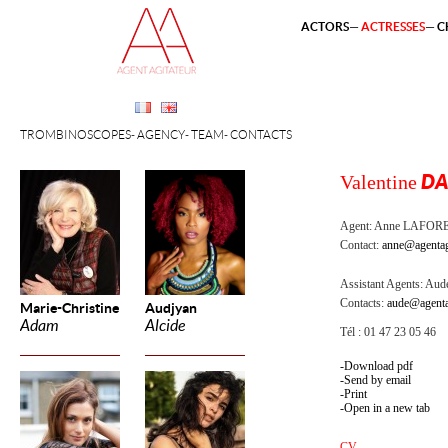
ACTORS
ACTRESSES
C
TROMBINOSCOPES
AGENCY
TEAM
CONTACTS
Valentine
DA
Agent:
Anne LAFOR
Contact:
anne@agentag
Assistant Agents:
Aude
Contacts:
aude@agenta
Marie-Christine
Audjyan
Adam
Alcide
Tél : 01 47 23 05 46
Download pdf
Send by email
Print
Open in a new tab
CV