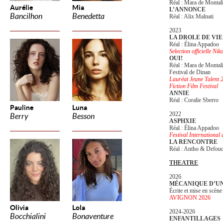
Réal : Mara de Montal
Aurélie
Mia
L’ANNONCE
Bancilhon
Benedetta
Réal : Alix Malnati
2023
LA DROLE DE VIE
Réal : Élina Appadoo
Selection officielle Nik
OUI!
Réal : Mara de Montal
Festival de Dinan
Lauréat Jeune Talent 
Fiction Film Festival
ANNIE
Réal : Coralie Sberro
Pauline
Luna
2022
Berry
Besson
ASPHXIE
Réal : Élina Appadoo
Festival Internationa
LA RENCONTRE
Réal : Antho & Defou
THEATRE
2026
MÉCANIQUE D’UN
Écrite et mise en scèn
AVIGNON 2026
Olivia
Lola
2024-2026
Bocchialini
Bonaventure
ENFANTILLAGES