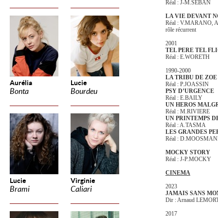
Réal : J-M.SEBAN
LA VIE DEVANT 
Réal : V.MARANO,
rôle récurrent
2001
TEL PERE TEL FL
Réal : E.WORETH
1990-2000
LA TRIBU DE ZOE
Aurélia
Lucie
Réal : P.JOASSIN
Bonta
Bourdeu
PSY D’URGENCE
Réal : E.BAILY
UN HEROS MALGR
Réal : M.RIVIERE
UN PRINTEMPS D
Réal : A.TASMA
LES GRANDES PE
Réal : D.MOOSMA
MOCKY STORY
Réal : J-P.MOCKY
CINEMA
Lucie
Virginie
2023
Brami
Caliari
JAMAIS SANS MO
Dir : Arnaud LEMOR
2017