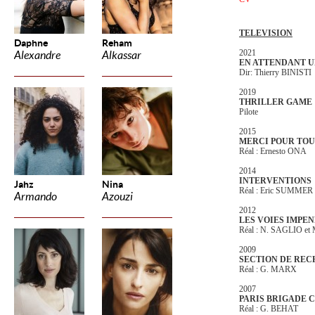
TELEVISION
Daphne
Reham
2021
Alexandre
Alkassar
EN ATTENDANT 
Dir: Thierry BINISTI
2019
THRILLER GAME
Pilote
2015
MERCI POUR TO
Réal : Ernesto ONA
2014
INTERVENTIONS
Jahz
Nina
Réal : Eric SUMMER
Armando
Azouzi
2012
LES VOIES IMPE
Réal : N. SAGLIO 
2009
SECTION DE REC
Réal : G. MARX
2007
PARIS BRIGADE 
Réal : G. BEHAT