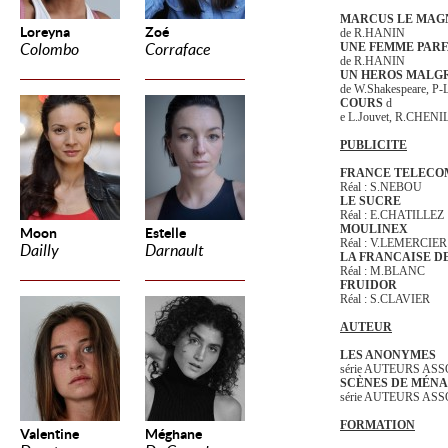
MARCUS LE MAG
Loreyna
Zoé
de R.HANIN
UNE FEMME PARF
Colombo
Corraface
de R.HANIN
UN HEROS MALGR
de W.Shakespeare,
P-
COURS
d
e L.Jouvet, R.CHENI
PUBLICITE
FRANCE TELECO
Réal : S.NEBOU
LE SUCRE
Réal : E.CHATILLEZ
MOULINEX
Moon
Estelle
Réal : V.LEMERCIER
Dailly
Darnault
LA FRANCAISE D
Réal : M.BLANC
FRUIDOR
Réal : S.CLAVIER
AUTEUR
LES ANONYMES
série AUTEURS AS
SCÈNES DE MÉN
série AUTEURS AS
FORMATION
Valentine
Méghane