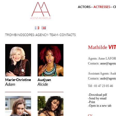
ACTORS
ACTRESSES
C
TROMBINOSCOPES
AGENCY
TEAM
CONTACTS
Mathilde
VI
Agents:
Anne LAFOR
Contacts:
anne@agenta
Assistant Agents:
Aude
Contacts:
aude@agenta
Marie-Christine
Audjyan
Adam
Alcide
Tél : 01 47 23 05 46
Download pdf
Send by email
Print
Open in a new tab
CV