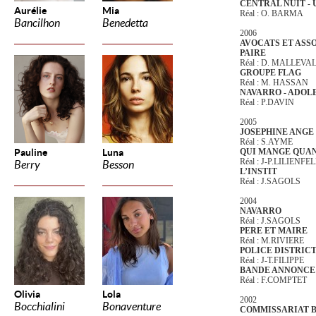
CENTRAL NUIT -
Aurélie
Mia
Réal : O. BARMA
Bancilhon
Benedetta
2006
AVOCATS ET ASSO
PAIRE
Réal : D. MALLEVA
GROUPE FLAG
Réal : M. HASSAN
NAVARRO - ADOL
Réal :
P.DAVIN
2005
JOSEPHINE ANGE
Réal : S.AYME
Pauline
Luna
QUI MANGE QUA
Réal : J-P.LILIENFE
Berry
Besson
L’INSTIT
Réal : J.SAGOLS
2004
NAVARRO
Réal : J.SAGOLS
PERE ET MAIRE
Réal : M.RIVIERE
POLICE DISTRIC
Réal : J-T.FILIPPE
BANDE ANNONCE 
Réal : F.COMPTET
Olivia
Lola
2002
Bocchialini
Bonaventure
COMMISSARIAT B