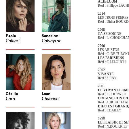
ALIBI.COM
Réal : Philippe LAC
2014
LES TROIS FRERES
Réal : Didier BOUR
2008
CA SE SOIGNE
Paola
Sandrine
Réal : L. CHOUCHA
Calliari
Calvayrac
2006
LES ARISTOS
Réal : C. DE TURCK
LES PARISIENS
Réal : C.LELOUCH
2002
VIVANTE
Réal : S.RAY
2001
LE VOYANT LUM
Cécilia
Loan
Réal : E.FOURNIOL
Cara
Chabanol
ORIGINE CONTR
Réal : A.BOUCHAA
DIEU EST GRAND,
Réal : P.BAILLY
1998
LE PLAISIR ET S
Réal : N.BOUKRIEF