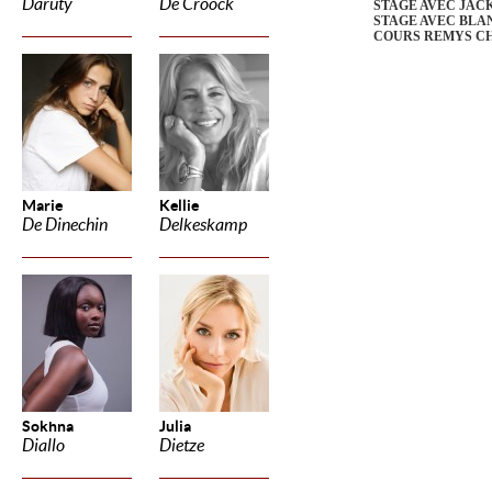
Daruty
De Croock
STAGE AVEC JAC
STAGE AVEC BLA
COURS REMYS C
Marie
Kellie
De Dinechin
Delkeskamp
Sokhna
Julia
Diallo
Dietze