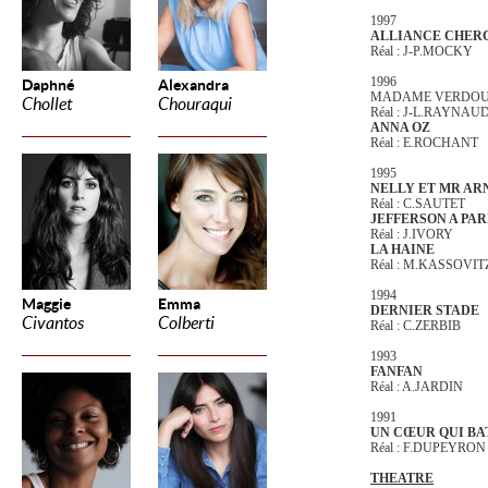
1997
ALLIANCE CHER
Réal : J-P.MOCKY
1996
Daphné
Alexandra
MADAME VERDO
Chollet
Chouraqui
Réal : J-L.RAYNAU
ANNA OZ
Réal : E.ROCHANT
1995
NELLY ET MR A
Réal : C.SAUTET
JEFFERSON A PAR
Réal : J.IVORY
LA HAINE
Réal : M.KASSOVIT
1994
Maggie
Emma
DERNIER STADE
Civantos
Colberti
Réal : C.ZERBIB
1993
FANFAN
Réal : A.JARDIN
1991
UN CŒUR QUI BA
Réal : F.DUPEYRO
THEATRE