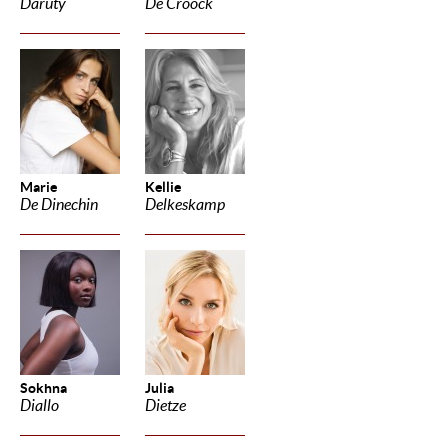
Daruty
De Croock
Marie
Kellie
De Dinechin
Delkeskamp
Sokhna
Julia
Diallo
Dietze