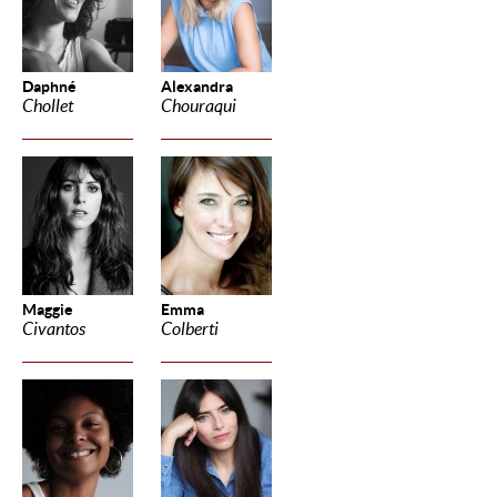
Daphné
Alexandra
Chollet
Chouraqui
Maggie
Emma
Civantos
Colberti