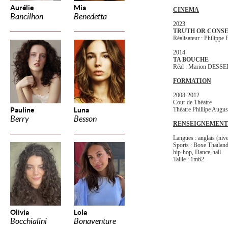
Aurélie
Mia
CINEMA
Bancilhon
Benedetta
2023
TRUTH OR CONS
Réalisateur : Philip
2014
TA BOUCHE
Réal : Marion DES
FORMATION
2008-2012
Cour de Théatre
Pauline
Luna
Théatre Phillipe Augus
Berry
Besson
RENSEIGNEMENT
Langues : anglais (nive
Sports : Boxe Thaïland
hip-hop, Dance-hall
Taille : 1m62
Olivia
Lola
Bocchialini
Bonaventure