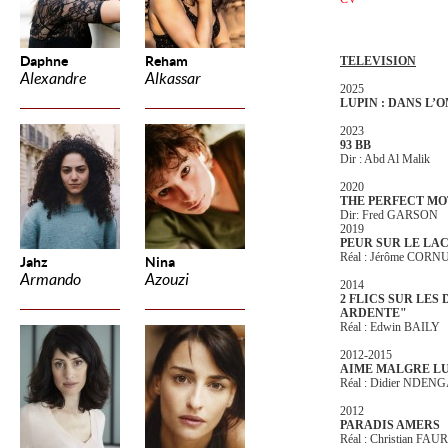
Daphne
Reham
TELEVISION
Alexandre
Alkassar
2025
LUPIN : DANS L’
2023
93 BB
Dir : Abd Al Malik
2020
THE PERFECT M
Dir: Fred GARSON
2019
PEUR SUR LE LA
Réal : Jérôme COR
Jahz
Nina
Armando
Azouzi
2014
2 FLICS SUR LES
ARDENTE"
Réal : Edwin BAILY
2012-2015
AIME MALGRE LU
Réal : Didier NDEN
2012
PARADIS AMERS
Réal : Christian FAU