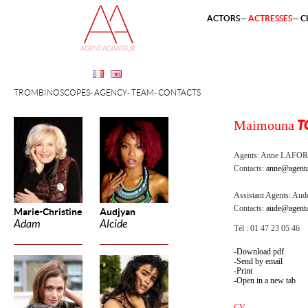
ACTORS
ACTRESSES
C
TROMBINOSCOPES
AGENCY
TEAM
CONTACTS
Maimouna
T
Agents:
Anne LAFOR
Contacts:
anne@agenta
Assistant Agents:
Aude
Contacts:
aude@agenta
Marie-Christine
Audjyan
Adam
Alcide
Tél : 01 47 23 05 46
Download pdf
Send by email
Print
Open in a new tab
CV