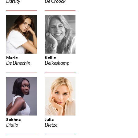
Daruty
De Croock
Marie
Kellie
De Dinechin
Delkeskamp
Sokhna
Julia
Diallo
Dietze