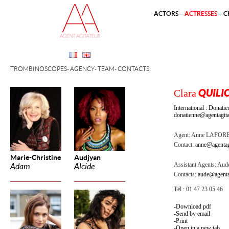
ACTORS
ACTRESSES
C
TROMBINOSCOPES
AGENCY
TEAM
CONTACTS
Clara
QUILIC
International : Dona
donatienne@agentagita
Agent:
Anne LAFOR
Contact:
anne@agentag
Marie-Christine
Audjyan
Assistant Agents:
Aude
Adam
Alcide
Contacts:
aude@agenta
Tél : 01 47 23 05 46
Download pdf
Send by email
Print
Open in a new tab