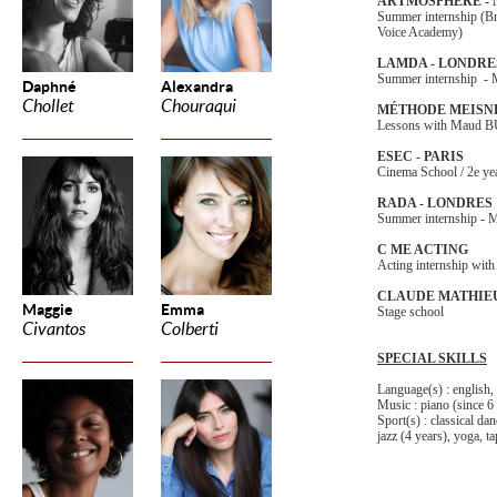
ARTMOSPHÈRE -
Summer internship (B
Voice Academy)
LAMDA - LONDRE
Summer internship -
Daphné
Alexandra
Chollet
Chouraqui
MÉTHODE MEISN
Lessons with Maud
ESEC - PARIS
Cinema School / 2e yea
RADA - LONDRES
Summer internship - 
C ME ACTING
Acting internship with
CLAUDE MATHIEU
Maggie
Emma
Stage school
Civantos
Colberti
SPECIAL SKILLS
Language(s) : english,
Music : piano (since 6 
Sport(s) : classical da
jazz (4 years), yoga, t