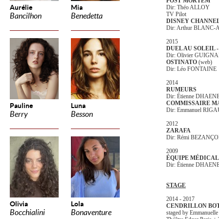
POST MORTEM
Aurélie
Mia
Dir: Théo ALLOY
TV Pilot
Bancilhon
Benedetta
DISNEY CHANNEL
Dir: Arthur BLAN
2015
DUEL AU SOLEIL -
Dir: Olivier GUIGN
OSTINATO
(web)
Dir: Léo FONTAINE
2014
RUMEURS
Dir: Étienne DHAEN
COMMISSAIRE M
Pauline
Luna
Dir: Emmanuel RIG
Berry
Besson
2012
ZARAFA
Dir: Rémi BEZANÇ
2009
ÉQUIPE MÉDICAL
Dir: Étienne DHAEN
STAGE
2014 - 2017
Olivia
Lola
CENDRILLON BOT
Bocchialini
Bonaventure
staged by Emmanuel