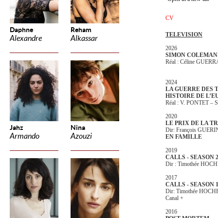
CV
Daphne
Reham
TELEVISION
Alexandre
Alkassar
2026
SIMON COLEMAN
Réal : Céline GUER
2024
LA GUERRE DES 
HISTOIRE DE L’E
Réal : V. PONTET 
2020
LE PRIX DE LA T
Jahz
Nina
Dir: François GUERI
Armando
Azouzi
EN FAMILLE
2019
CALLS - SEASON 
Dir : Timothée HOC
2017
CALLS - SEASON 
Dir: Timothée HOCH
Canal +
2016