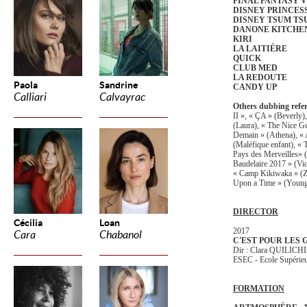
FINAL FANTASY V
DISNEY PRINCES
DISNEY TSUM TS
DANONE KITCHE
KIRI
LA LAITIÈRE
QUICK
CLUB MED
LA REDOUTE
Paola
Sandrine
CANDY UP
Calliari
Calvayrac
Others dubbing refer
II », « ÇA » (Beverly)
(Laura), « The Nice Gu
Demain » (Athena), « 
(Maléfique enfant), « 
Pays des Merveilles» (
Baudelaire 2017 » (Vio
« Camp Kikiwaka » (Zu
Upon a Time » (Youn
DIRECTOR
Cécilia
Loan
2017
Cara
Chabanol
C'EST POUR LES
Dir : Clara QUILICH
ESEC - Ecole Supérie
FORMATION