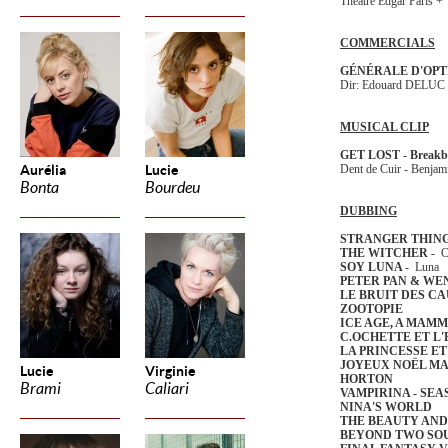
Théâtre Edgar Paris +
COMMERCIALS
GÉNÉRALE D'OPT
Dir: Edouard DELUC
MUSICAL CLIP
GET LOST - Breakb
Aurélia
Lucie
Dent de Cuir - Ben
Bonta
Bourdeu
DUBBING
STRANGER THIN
THE WITCHER
- C
SOY LUNA
- Luna
PETER PAN & WE
LE BRUIT DES 
ZOOTOPIE
ICE AGE, A MAM
C.OCHETTE ET L
LA PRINCESSE E
JOYEUX NOËL M
Lucie
Virginie
HORTON
Brami
Caliari
VAMPIRINA - SEA
NINA'S WORLD
THE BEAUTY AND
BEYOND TWO SO