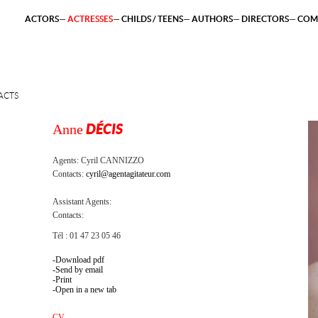
ACTORS
ACTRESSES
CHILDS / TEENS
AUTHORS
DIRECTORS
COM
ACTS
Anne
DÉCIS
Agents:
Cyril CANNIZZO
Contacts:
cyril@agentagitateur.com
Assistant Agents:
Contacts:
Tél : 01 47 23 05 46
Download pdf
Send by email
Print
Open in a new tab
CV