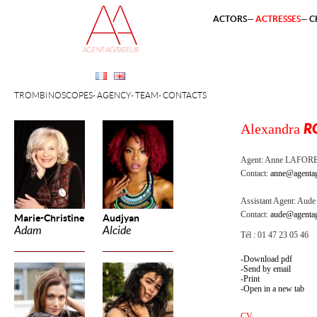
ACTORS
ACTRESSES
C
TROMBINOSCOPES
AGENCY
TEAM
CONTACTS
Alexandra
R
Agent:
Anne LAFOR
Contact:
anne@agentag
Assistant Agent:
Aude 
Contact:
aude@agentag
Marie-Christine
Audjyan
Adam
Alcide
Tél : 01 47 23 05 46
Download pdf
Send by email
Print
Open in a new tab
CV