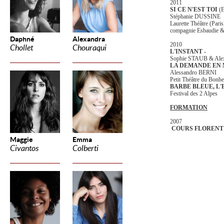
2011
SI CE N'EST TOI
(E
Stéphanie DUSSINE
Laurette Théâtre (Pari
compagnie Esbaudie & 
Daphné
Alexandra
2010
Chollet
Chouraqui
L'INSTANT -
Sophie STAUB & Ale
LA DEMANDE EN
Alessandro BERNI
Petit Théâtre du Bonh
BARBE BLEUE, L
Festival des 2 Alpes
FORMATION
2007
COURS FLOREN
Maggie
Emma
Civantos
Colberti