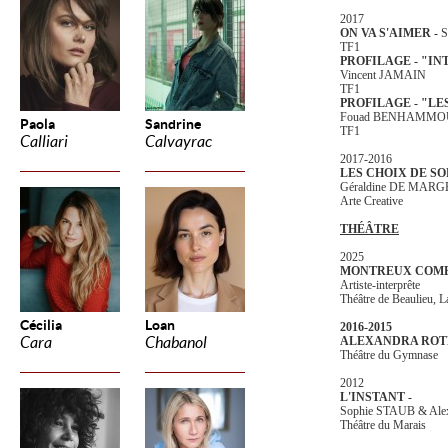
2017
ON VA S'AIMER -
S
TF1
PROFILAGE - "IN
Vincent JAMAIN
TF1
PROFILAGE - "LE
Fouad BENHAMMO
Paola
Sandrine
TF1
Calliari
Calvayrac
2017-2016
LES CHOIX DE S
Géraldine DE MARG
Arte Creative
THÉÂTRE
2025
MONTREUX COMED
Artiste-interprête
Théâtre de Beaulieu, L
Cécilia
Loan
2016-2015
Cara
Chabanol
ALEXANDRA ROTH
Théâtre du Gymnase
2012
L'INSTANT -
Sophie STAUB & Ale
Théâtre du Marais