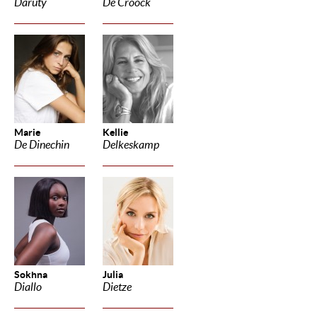
Daruty
De Croock
Marie
Kellie
De Dinechin
Delkeskamp
Sokhna
Julia
Diallo
Dietze