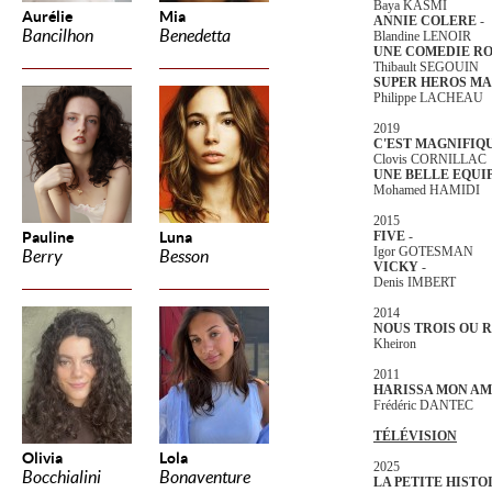
Baya KASMI
Aurélie
Mia
ANNIE COLERE
-
Bancilhon
Benedetta
Blandine LENOIR
UNE COMEDIE R
Thibault SEGOUIN
SUPER HEROS MA
Philippe LACHEAU
2019
C'EST MAGNIFIQ
Clovis CORNILLAC
UNE BELLE EQUI
Mohamed HAMIDI
2015
Pauline
Luna
FIVE
-
Igor GOTESMAN
Berry
Besson
VICKY
-
Denis IMBERT
2014
NOUS TROIS OU 
Kheiron
2011
HARISSA MON A
Frédéric DANTEC
TÉLÉVISION
Olivia
Lola
2025
Bocchialini
Bonaventure
LA PETITE HISTO