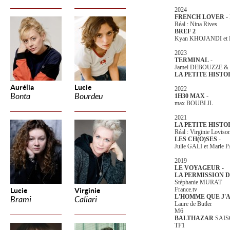
2024
FRENCH LOVER
- 
Réal : Nina Rives
BREF 2
Kyan KHOJANDI et
2023
TERMINAL
-
Jamel DEBOUZZE &
LA PETITE HISTO
Aurélia
Lucie
2022
Bonta
Bourdeu
1H30 MAX
-
max BOUBLIL
2021
LA PETITE HISTO
Réal : Virginie Loviso
LES CH(O)SES
-
Julie GALI et Marie
2019
LE VOYAGEUR -
LA PERMISSION 
Stéphanie MURAT
France.tv
Lucie
Virginie
L'HOMME QUE J'
Brami
Caliari
Laure de Butler
M6
BALTHAZAR
SAISO
TF1