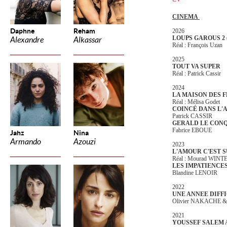
CINEMA
Daphne
Reham
2026
LOUPS GAROUS 2
Alexandre
Alkassar
Réal : François Uzan
2025
TOUT VA SUPER
Réal : Patrick Cassir
2024
LA MAISON DES 
Réal : Mélisa Godet
COINCÉ DANS L'
Patrick CASSIR
GERALD LE CON
Fabrice EBOUE
Jahz
Nina
Armando
Azouzi
2023
L'AMOUR C'EST 
Réal : Mourad WINT
LES IMPATIENCE
Blandine LENOIR
2022
UNE ANNEE DIFF
Olivier NAKACHE 
2021
YOUSSEF SALEM 