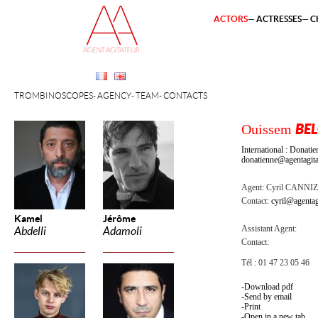
ACTORS
ACTRESSES
C
TROMBINOSCOPES
AGENCY
TEAM
CONTACTS
Ouissem
BE
International : Dona
donatienne@agentagita
Agent:
Cyril CANNI
Contact:
cyril@agentag
Kamel
Jérôme
Assistant Agent:
Abdelli
Adamoli
Contact:
Tél : 01 47 23 05 46
Download pdf
Send by email
Print
Open in a new tab