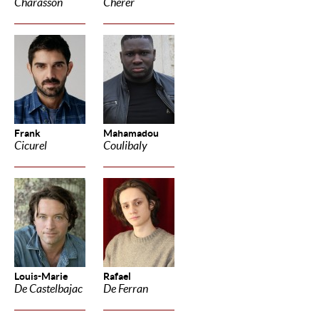
Charasson
Cherer
Frank
Mahamadou
Cicurel
Coulibaly
Louis-Marie
Rafael
De Castelbajac
De Ferran