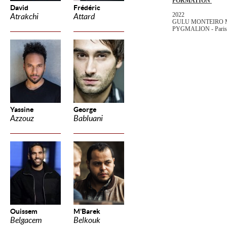
FORMATION
David
Frédéric
2022
Atrakchi
Attard
GULU MONTEIRO MA
PYGMALION - Pari
Yassine
George
Azzouz
Babluani
Ouissem
M'Barek
Belgacem
Belkouk