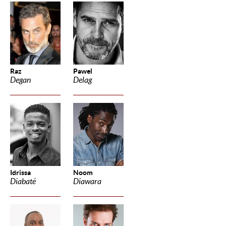
Raz
Pawel
Degan
Delag
Idrissa
Noom
Diabaté
Diawara