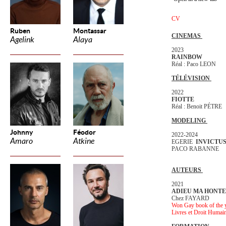
CV
Ruben
Montassar
CINEMAS
Agelink
Alaya
2023
RAINBOW
Réal : Paco LEON
TÉLÉVISION
2022
FIOTTE
Réal : Benoit PÉTRE
MODELING
Johnny
Féodor
2022-2024
Amaro
Atkine
EGERIE
INVICTU
PACO RABANNE
AUTEURS
2021
ADIEU MA HONTE (B
Chez FAYARD
Won Gay book of the 
Livres et Droit Humai