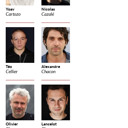
Yoav
Nicolas
Cartozo
Cazalé
Téo
Alexandre
Cellier
Chacon
Olivier
Lancelot