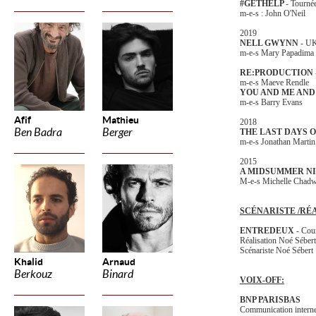
#GETHELP
- Tourn
m-e-s : John O'Neil
2019
NELL GWYNN
- U
m-e-s Mary Papadima
RE:PRODUCTION
m-e-s Maeve Rendle
YOU AND ME AND 
m-e-s Barry Evans
Afif
Mathieu
2018
Ben Badra
Berger
THE LAST DAYS O
m-e-s Jonathan Martin
2015
A MIDSUMMER N
M-e-s Michelle Chadw
SCÉNARISTE /RÉ
ENTREDEUX
- Cou
Réalisation Noé Séber
Scénariste Noé Sébert
Khalid
Arnaud
Berkouz
Binard
VOIX-OFF:
BNP PARISBAS
Communication intern