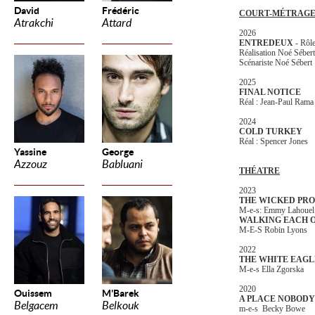
David
Frédéric
COURT-MÉTRAG
Atrakchi
Attard
2026
ENTREDEUX
- Rôle
Réalisation Noé Séber
Scénariste Noé Sébert
2025
FINAL NOTICE
Réal : Jean-Paul Rama
2024
COLD TURKEY
Réal : Spencer Jones
Yassine
George
Azzouz
Babluani
THÉATRE
2023
THE WICKED PR
M-e-s: Emmy Lahoue
WALKING EACH 
M-E-S Robin Lyons
2022
THE WHITE EAG
M-e-s Ella Zgorska
2020
Ouissem
M'Barek
A PLACE NOBOD
Belgacem
Belkouk
m-e-s Becky Bowe