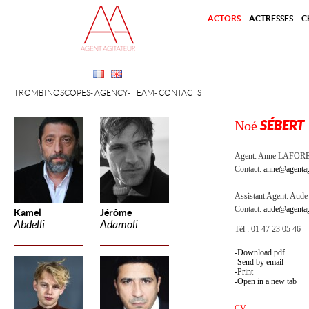
ACTORS
ACTRESSES
C
TROMBINOSCOPES
AGENCY
TEAM
CONTACTS
Noé
SÉBERT
Agent:
Anne LAFOR
Contact:
anne@agentag
Assistant Agent:
Aude 
Contact:
aude@agentag
Kamel
Jérôme
Abdelli
Adamoli
Tél : 01 47 23 05 46
Download pdf
Send by email
Print
Open in a new tab
CV