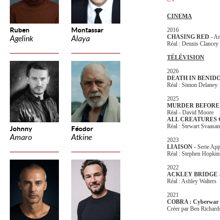
CINEMA
Ruben
Montassar
2016
CHASING RED
- Am
Agelink
Alaya
Réal : Dennis Clancey
TÉLÉVISION
2026
DEATH IN BENI
Réal : Simon Delaney
2025
MURDER BEFORE
Réal - David Moore
ALL CREATURES 
Réal : Stewart Svaasa
Johnny
Féodor
Amaro
Atkine
2023
LIAISON -
Serie Ap
Réal : Stephen Hopkin
2022
ACKLEY BRIDGE
-
Réal : Ashley Walters
2021
COBRA : Cyberwar
Créer par Ben Richard