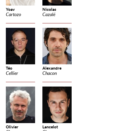
Yoav
Nicolas
Cartozo
Cazalé
Téo
Alexandre
Cellier
Chacon
Olivier
Lancelot