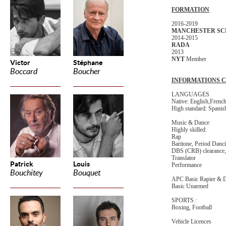
FORMATION
2016-2019
MANCHESTER SC
2014-2015
RADA
2013
NYT
Member
Victor
Stéphane
Boccard
Boucher
INFORMATIONS 
LANGUAGES
Native: English,
Frenc
High standard: Spanis
Music & Dance
Highly skilled:
Rap
Baritone, Period Danci
DBS (CRB) clearance, 
Translator
Patrick
Louis
Performance
Bouchitey
Bouquet
APC Basic Rapier & 
Basic Unarmed
SPORTS :
Boxing, Football
Vehicle Licences