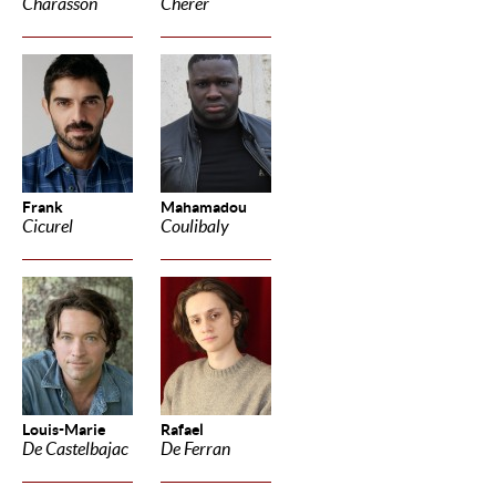
Charasson
Cherer
Frank
Mahamadou
Cicurel
Coulibaly
Louis-Marie
Rafael
De Castelbajac
De Ferran