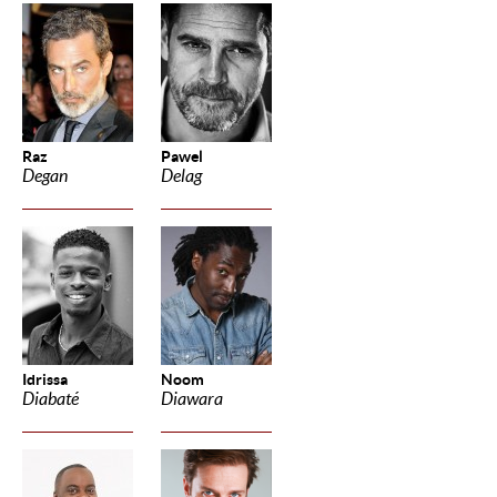
Raz
Pawel
Degan
Delag
Idrissa
Noom
Diabaté
Diawara