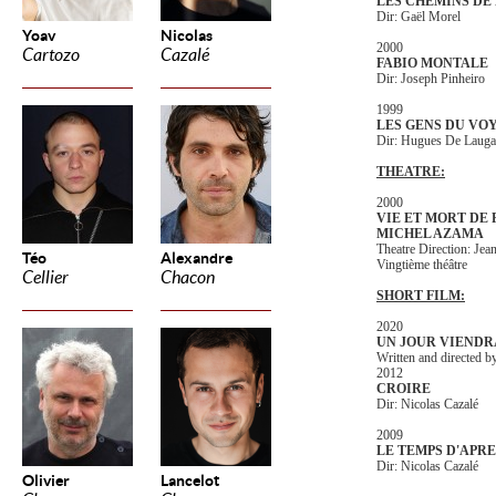
LES CHEMINS DE
Dir: Gaël Morel
Yoav
Nicolas
2000
Cartozo
Cazalé
FABIO MONTALE
Dir: Joseph Pinheiro
1999
LES GENS DU VO
Dir: Hugues De Lauga
THEATRE:
2000
VIE ET MORT DE 
MICHEL AZAMA
Theatre Direction: Je
Téo
Alexandre
Vingtième théâtre
Cellier
Chacon
SHORT FILM:
2020
UN JOUR VIENDR
Written and directed b
2012
CROIRE
Dir: Nicolas Cazalé
2009
LE TEMPS D'APRE
Dir: Nicolas Cazalé
Olivier
Lancelot