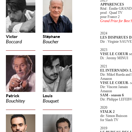
2025
APPARENCES
Réal : Émilie GRA
prod : Quad TV
pour France 2
Grand Prize for Best S
2024
Victor
Stéphane
LES DISPARUES D
Boccard
Boucher
Dir : Virginie SAU
2023
VISE LE COEUR
se
Di : Jeremy MINUI
2021
EL INTERNADO: LA
Dir: Mikel Rueda and 
Amazon
VISE LE COEUR
- 
Dir: Vincent Jamain
Amazon
SAM - season 6
Patrick
Louis
Dir: Philippe LEFEB
Bouchitey
Bouquet
2020
STALK 2
dir: Simon Buisson
for Slash TV
2019