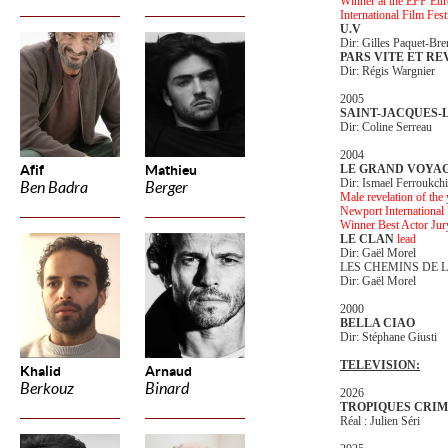
Winner at the EFP Euro
International Film Fes
U.V
Dir: Gilles Paquet-Bre
PARS VITE ET RE
Dir: Régis Wargnier
2005
SAINT-JACQUES-
Dir: Coline Serreau
2004
Afif
Mathieu
LE GRAND VOYA
Dir: Ismael Ferroukchi
Ben Badra
Berger
Male revelation of the
Newport International
Winner Best Actor Ju
LE CLAN
lead
Dir: Gaël Morel
LES CHEMINS DE 
Dir: Gaël Morel
2000
BELLA CIAO
Dir: Stéphane Giusti
TELEVISION:
Khalid
Arnaud
Berkouz
Binard
2026
TROPIQUES CRIM
Réal : Julien Séri