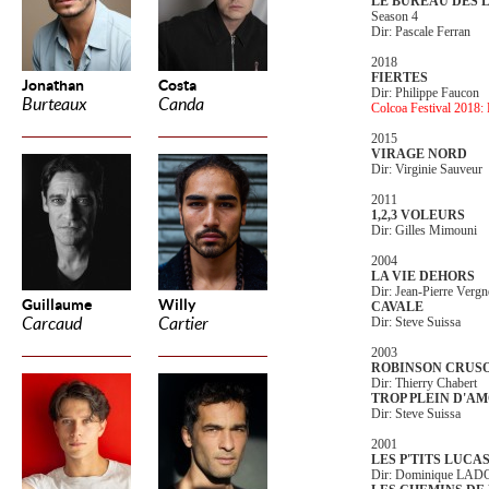
LE BUREAU DES 
Season 4
Dir: Pascale Ferran
2018
FIERTES
Jonathan
Costa
Dir: Philippe Faucon
Burteaux
Canda
Colcoa Festival 2018: P
2015
VIRAGE NORD
Dir: Virginie Sauveur
2011
1,2,3 VOLEURS
Dir: Gilles Mimouni
2004
LA VIE DEHORS
Dir: Jean-Pierre Vergn
Guillaume
Willy
CAVALE
Carcaud
Cartier
Dir: Steve Suissa
2003
ROBINSON CRUS
Dir: Thierry Chabert
TROP PLEIN D'A
Dir: Steve Suissa
2001
LES P'TITS LUCA
Dir: Dominique LA