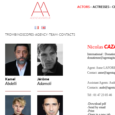
ACTORS
ACTRESSES
C
TROMBINOSCOPES
AGENCY
TEAM
CONTACTS
Nicolas
CAZ
International : Dona
donatienne@agentagita
Agent:
Anne LAFOR
Contact:
anne@agentag
Kamel
Jérôme
Assistant Agents:
Aude
Abdelli
Adamoli
Contacts:
aude@agenta
Tél : 01 47 23 05 46
Download pdf
Send by email
Print
Open in a new tab