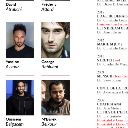
A PERDRE HALEI
David
Frédéric
Dir: Didier D. Daarwi
Atrakchi
Attard
2015
L'AGE DE DERAI
Dir: Christophe Louis
Hamilton Film Festiva
LETS DREAM OF
Dir: Juan Solanas
2012
MARIE M
(CM)
Dir: Christophe Louis
2011
STRETCH
lead
Yassine
George
Dir: Charles De Meau
Azzouz
Babluani
2009
MENSCH
-
lead role
Dir: Steve Suissa
CONTE DE LA FR
Dir: Akhenaton et Did
2006
COATICA ANA
Dir: Julio Medem
LE FILS DE L'EPI
Dir: Eric Guirado
Ouissem
M'Barek
Nominated at Cesar fo
Belgacem
Belkouk
Nominated at Etoile d