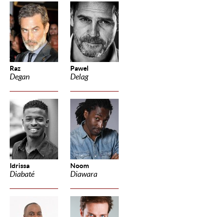
Raz
Pawel
Degan
Delag
Idrissa
Noom
Diabaté
Diawara