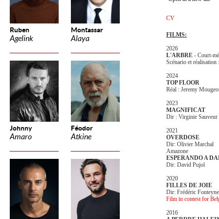
CV
Ruben
Montassar
FILMS:
Agelink
Alaya
2026
L'ARBRE
- Court-mé
Scénario et réalisati
2024
TOP FLOOR
Réal : Jeremy Mougeo
2023
MAGNIFICAT
Dir : Virginie Sauveur
Johnny
Féodor
2021
Amaro
Atkine
OVERDOSE
Dir: Olivier Marchal
Amazone
ESPERANDO A DA
Dir: David Pujol
2020
FILLES DE JOIE
Dir: Frédéric Fonteyn
Film in contest for Be
2016