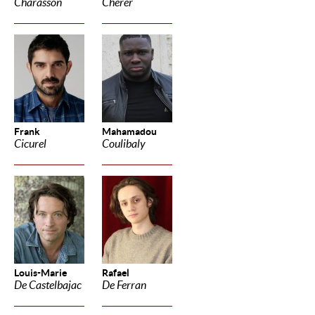
Charasson
Cherer
Frank
Mahamadou
Cicurel
Coulibaly
Louis-Marie
Rafael
De Castelbajac
De Ferran