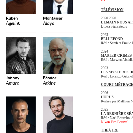
TÉLÉVISION
Ruben
Montassar
2020 2026
DEMAIN NOUS AP
Agelink
Alaya
Divers réalisateurs
2025
BELLEFOND
Réal : Sarah et Emilie 
2024
MASTER CRIMES
Réal : Marwen Abdall
2023
LES MYSTÈRES D
Réal : Lorenzo Gabriel
Johnny
Féodor
Amaro
Atkine
COURT MÉTRAG
2026
HORUS
Réalisé par Matthieu 
2025
LA DERNIÈRE SÉ
Réal : Nael Bouzeboud
Nikon Fim Festival
THÉÂTRE