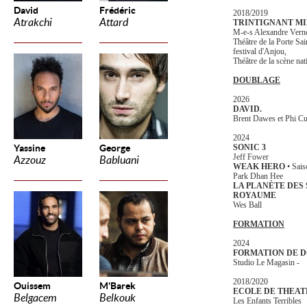
David
Frédéric
2018/2019
Atrakchi
Attard
TRINTIGNANT MI
M-e-s Alexandre Vern
Théâtre de la Porte Sai
festival d'Anjou,
Théâtre de la scène na
DOUBLAGE
2026
DAVID.
Brent Dawes et Phi C
2024
Yassine
George
SONIC 3
Jeff Fower
Azzouz
Babluani
WEAK HERO
• Sais
Park Dhan Hee
LA PLANÈTE DES 
ROYAUME
Wes Ball
FORMATION
2024
FORMATION DE 
Studio Le Magasin -
2018/2020
Ouissem
M'Barek
ECOLE DE THEAT
Belgacem
Belkouk
Les Enfants Terribles