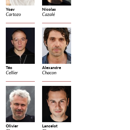
Yoav
Nicolas
Cartozo
Cazalé
Téo
Alexandre
Cellier
Chacon
Olivier
Lancelot