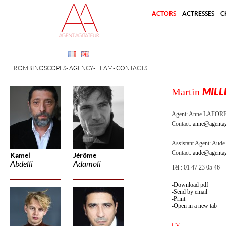
ACTORS
ACTRESSES
C
TROMBINOSCOPES
AGENCY
TEAM
CONTACTS
Martin
MILL
Agent:
Anne LAFOR
Contact:
anne@agentag
Assistant Agent:
Aude 
Contact:
aude@agentag
Kamel
Jérôme
Abdelli
Adamoli
Tél : 01 47 23 05 46
Download pdf
Send by email
Print
Open in a new tab
CV