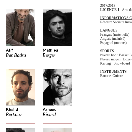
2017/2018
LICENCE 1
- Arts d
INFORMATIONS 
Réseaux Sociaux Inst
LANGUES
Français (maternelle)
Anglais (maitrisé)
Espagnol (notions)
Afif
Mathieu
SPORTS
Ben Badra
Berger
Niveau bon : Basket Bal
Niveau moyen : Boxe 
Karting - Snowboard -
INSTRUMENTS
Batterie, Guitare
Khalid
Arnaud
Berkouz
Binard