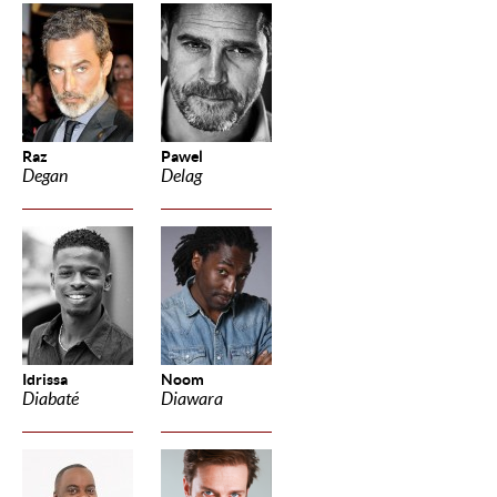
Raz
Pawel
Degan
Delag
Idrissa
Noom
Diabaté
Diawara