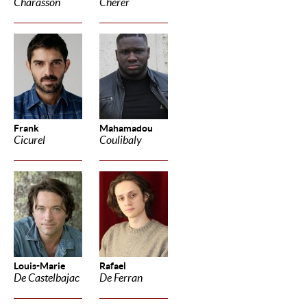
Charasson
Cherer
Frank
Mahamadou
Cicurel
Coulibaly
Louis-Marie
Rafael
De Castelbajac
De Ferran