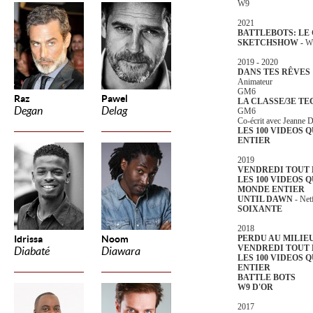
W9
2021
BATTLEBOTS: LE
SKETCHSHOW -
W
2019 - 2020
DANS TES RÊVES
Animateur
GM6
Raz
Pawel
LA CLASSE/3E T
Degan
Delag
GM6
Co-écrit avec Jeanne
LES 100 VIDEOS 
ENTIER
2019
VENDREDI TOUT 
LES 100 VIDEOS Q
MONDE
ENTIER
UNTIL DAWN
- Net
SOIXANTE
2018
Idrissa
Noom
PERDU AU MILIE
VENDREDI TOUT 
Diabaté
Diawara
LES 100 VIDEOS 
ENTIER
BATTLE BOTS
W9 D'OR
2017