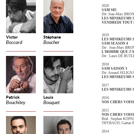
2020
SAM S05
Dir: Jean-Marc BR
LES MINIKEUMS S
VENDREDI TOUT 
2019
Victor
Stéphane
LES MINIKEUMS S
Boccard
Boucher
SAM SEASON 4
Dir : Jean-Marc B
L'HOMME QUE J'
Dir : Laure DE BUT
2018
SAM SAISON 3
Dir: Arnaud SELIGN
LES MINIKEUMS S
2017
LES MINIKEUMS 
Patrick
Louis
2016
Bouchitey
Bouquet
NOS CHERS VOISIN
2015
NOS CHERS VOISIN
Réal : Stephan KOPE
THYBAUD, Gaëtan B
2014