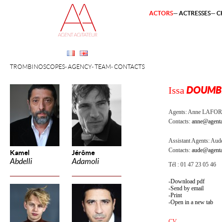
ACTORS
ACTRESSES
C
TROMBINOSCOPES
AGENCY
TEAM
CONTACTS
Issa
DOUMB
Agents:
Anne LAFOR
Contacts:
anne@agenta
Assistant Agents:
Aude
Contacts:
aude@agenta
Kamel
Jérôme
Abdelli
Adamoli
Tél : 01 47 23 05 46
Download pdf
Send by email
Print
Open in a new tab
CV