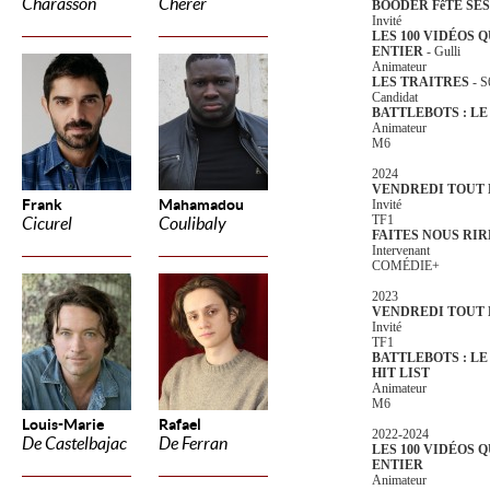
Charasson
Cherer
BOODER FêTE SES
Invité
LES 100 VIDÉOS 
ENTIER
- Gulli
Animateur
LES TRAITRES
- S
Candidat
BATTLEBOTS : L
Animateur
M6
2024
VENDREDI TOUT 
Frank
Mahamadou
Invité
TF1
Cicurel
Coulibaly
FAITES NOUS RIR
Intervenant
COMÉDIE+
2023
VENDREDI TOUT 
Invité
TF1
BATTLEBOTS : L
HIT LIST
Animateur
M6
Louis-Marie
Rafael
2022-2024
De Castelbajac
De Ferran
LES 100 VIDÉOS 
ENTIER
Animateur