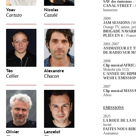
SAV des émissions
– 
CANAL STREET
– 
Yoav
Nicolas
humoriste
Cartozo
Cazalé
2009
JAM SESSIONS
(5
Orange TV, auteur, pré
BRIGADE NAVAR
PLIÉS EN 4
– France
2001-2007
ANIMATEUR ET T
DE RADIO SUR MA
2008
Clip musical AFR
Mokobé (du 113)
Téo
Alexandre
L'ANNEE DU HIP
Cellier
Chacon
WESH L'EMISSIO
2007
Clip musical MASS
Aboo
EMISSIONS
2025
LA ROUE DE LA 
Invité
FAITES NOUS RIR
Olivier
Lancelot
Animateur