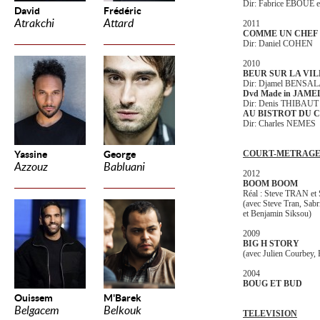
Dir: Fabrice EBOUE 
David
Frédéric
Atrakchi
Attard
2011
COMME UN CHEF
Dir: Daniel COHEN
2010
BEUR SUR LA VI
Dir: Djamel BENSA
Dvd Made in JAME
Dir: Denis THIBAUT
AU BISTROT DU 
Dir: Charles NEMES
Yassine
George
COURT-METRAG
Azzouz
Babluani
2012
BOOM BOOM
Réal : Steve TRAN e
(avec Steve Tran, Sabr
et Benjamin Siksou)
2009
BIG H STORY
(avec Julien Courbey, 
2004
BOUG ET BUD
Ouissem
M'Barek
Belgacem
Belkouk
TELEVISION