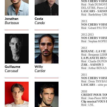
NOS CHERS VOISIN
Réal : Nath DUMONT
DELATTRE, Pierre LE
LASCARS - SAISO
Réal : Barthélémy
Jonathan
Costa
2013
Burteaux
Canda
NOS CHERS VOISIN
Réal : Gérard PAUTO
2012-2013
NOS CHERS VOISIN
Réal : Stephan KOP
2012
ROXANE : LA VIE
Réal : Benjamin LEH
LA PLANETE DES
Réal : Charlie DUPO
ZAK – SAISON 3
Guillaume
Willy
Réal : Arthur BEN
Carcaud
Cartier
2011
NOS CHERS VOISI
Réal : Denis THYB
LASCARS
– série p
2010
CREDIT POUR TO
Réal : Jean-Pierre 
Clip musical VOUS
Réal : LNL