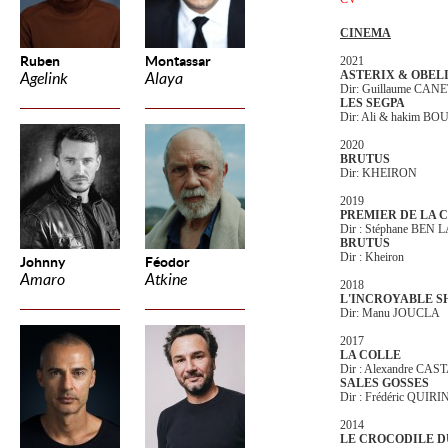
CINEMA
Ruben
Montassar
2021
ASTERIX & OBELIX, 
Agelink
Alaya
Dir: Guillaume CAN
LES SEGPA
Dir: Ali & hakim 
2020
BRUTUS
Dir: KHEIRON
2019
PREMIER DE LA 
Dir : Stéphane BEN
BRUTUS
Dir : Kheiron
Johnny
Féodor
Amaro
Atkine
2018
L'INCROYABLE 
Dir: Manu JOUCLA
2017
LA COLLE
Dir : Alexandre CA
SALES GOSSES
Dir : Frédéric QUIR
2014
LE CROCODILE 