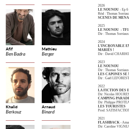
2026
LE NOUNOU
- Ep 6
Réal : Thomas Sorriau
SCENES DE MEN
2025
LE NOUNOU - TF1
Dir : Thomas Sorriaux
2024
L’INCROYABLE E
Afif
Mathieu
MARIÉS !
Ben Badra
Berger
Dir : David CHAR
2023
LE NOUNOU
Dir : Thomas Sorriaux
LES CAPONES SE
Dir : Gaël LEFORES
2022
LA FICTION DES
Dir: Nicolas HOURE
CAMPING PARADIS - 
Dir: Philippe PROT
LES TOURISTES
Khalid
Arnaud
Prod: SATISFACTI
Berkouz
Binard
2021
FLASHBACK
- Ama
Dir: Caroline VIGN