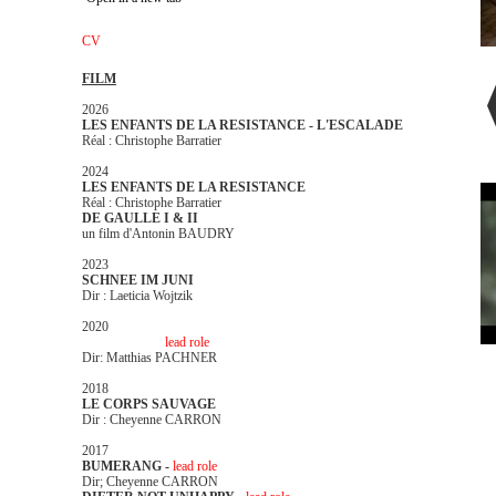
CV
FILM
2026
LES ENFANTS DE LA RESISTANCE - L'ESCALADE
Réal : Christophe Barratier
2024
LES ENFANTS DE LA RESISTANCE
Réal : Christophe Barratier
DE GAULLE I & II
un film d'Antonin BAUDRY
2023
SCHNEE IM JUNI
Dir : Laeticia Wojtzik
2020
100 METER -
lead role
Dir: Matthias PACHNER
2018
LE CORPS SAUVAGE
Dir : Cheyenne CARRON
2017
BUMERANG -
lead role
Dir; Cheyenne CARRON