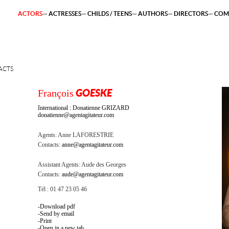
ACTORS
ACTRESSES
CHILDS / TEENS
AUTHORS
DIRECTORS
COM
ACTS
François
GOESKE
International : Donatienne GRIZARD
donatienne@agentagitateur.com
Agents:
Anne LAFORESTRIE
Contacts:
anne@agentagitateur.com
Assistant Agents:
Aude des Georges
Contacts:
aude@agentagitateur.com
Tél : 01 47 23 05 46
Download pdf
Send by email
Print
Open in a new tab