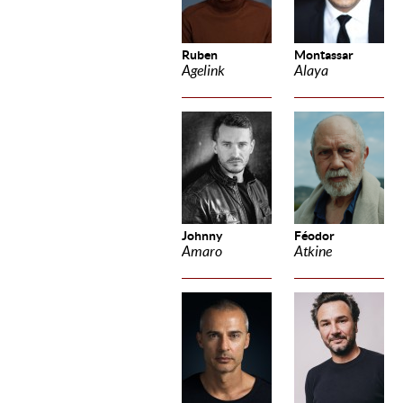
Ruben
Montassar
Agelink
Alaya
Johnny
Féodor
Amaro
Atkine