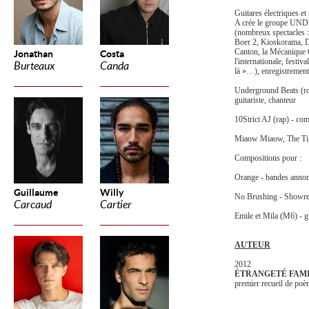
Guitares électriques et
A crée le groupe
UND
(nombreux spectacles 
Boer 2, Kioskorama, 
Canton, la Mécanique 
Jonathan
Costa
l'internationale, festiv
Burteaux
Canda
là »…), enregistrement
Underground Beats (ro
guitariste, chanteur
10Strict AJ (rap) - co
Miaow Miaow, The Tige
Compositions pour :
Orange - bandes anno
Guillaume
Willy
No Brushing - Showre
Carcaud
Cartier
Emile et Mila (M6) - 
AUTEUR
2012
ÉTRANGETÉ FAM
premier recueil de poè