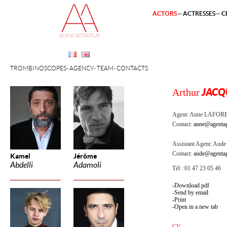
ACTORS
ACTRESSES
C
TROMBINOSCOPES
AGENCY
TEAM
CONTACTS
Arthur
JACQ
Agent:
Anne LAFOR
Contact:
anne@agentag
Assistant Agent:
Aude 
Contact:
aude@agentag
Kamel
Jérôme
Abdelli
Adamoli
Tél : 01 47 23 05 46
Download pdf
Send by email
Print
Open in a new tab
CV