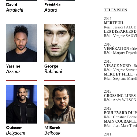
David
Frédéric
Atrakchi
Attard
TELEVISION
2024
MERTEUIL
Réal : Jessica PALUD
LES DISPARUES D
Réal : Virginie SAU
2016
VÉNÉRATION
série
Réal : Marjory Déjar
2015
Yassine
George
VIRAGE NORD
- S
Réal : Virginie Sauveu
Azzouz
Babluani
MÈRE ET FILLE
- 
Réal : Stéphane Marell
2013
CROSSING LINES
Réal : Andy WILSON
2012
BOULEVARD DU P
Réal : Christian Bonne
MAIN COURANT
Réal : Jean-Marc Ther
Ouissem
M'Barek
Belgacem
Belkouk
2011