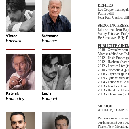
DEFILES
Lee Cooper mannequin
Puma défilé
Jean-Paul Gaultier défi
SHOOTING PRESS
Jalouse avec Jean-Bap
Vanity Fair avec Emily
Victor
Stéphane
Be Street avec Billy T
Boccard
Boucher
PUBLICITE CINEM
2018 - Givenchy pour 
Mara et réalisé par To
2012 - Ile de France (p
2012 - Hachette (post 
2012 - Lacoste Live (in
2010 - Macdonald (pub
2006 - Caprisun (pub té
2005 - Quicksilver (sit
2004 - Panoply « Le fil
2003 - Kinder « L’auto
2003 - Bandaî « Electro
Patrick
Louis
2003 - Champion (bill
Bouchitey
Bouquet
MUSIQUE
AUTEUR, COMPOSI
Percussions africaines
participation à des spe
Pirate, New Morning..