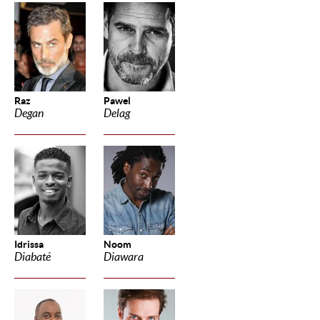
Raz
Pawel
Degan
Delag
Idrissa
Noom
Diabaté
Diawara