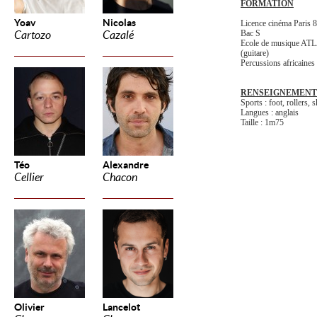
FORMATION
Yoav
Nicolas
Licence cinéma Paris 8
Bac S
Cartozo
Cazalé
Ecole de musique AT
(guitare)
Percussions africaines
RENSEIGNEMENT
Sports : foot, rollers,
Langues : anglais
Taille : 1m75
Téo
Alexandre
Cellier
Chacon
Olivier
Lancelot