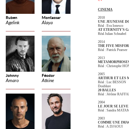
CINEMA
Ruben
Montassar
2018
UNE JEUNESSE D
Agelink
Alaya
Réal : Eva Ionesco
AT ETERNITY'S G
Réal Julian Schnabel
2014
THE FIVE MISFO
Réal : Patrick Pearsee
2013
METAMORPHOSE
Réal : Christophe H
2005
Johnny
Féodor
ARTHUR ET LES M
Amaro
Atkine
Réal : Luc BESSON
Doublure
20 BALLES
Réal : Jérôme RAFF
2004
LE JOUR SE LEVE
Réal : Sandra MAT
2003
COMME UNE IMA
Réal : A.DJAOUI