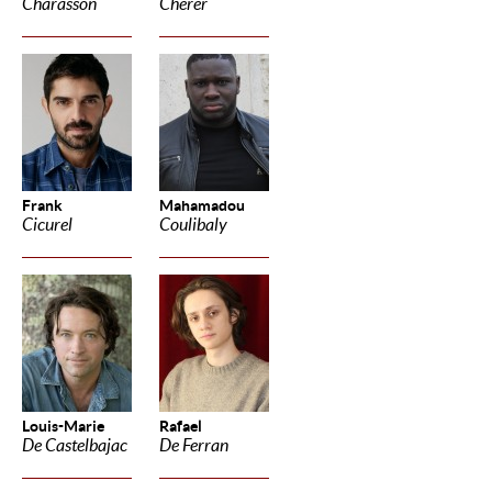
Charasson
Cherer
Frank
Mahamadou
Cicurel
Coulibaly
Louis-Marie
Rafael
De Castelbajac
De Ferran