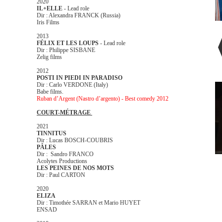
2020
IL+ELLE
- Lead role
Dir : Alexandra FRANCK (Russia)
Iris Films
2013
FÉLIX ET LES LOUPS
- Lead role
Dir : Philippe SISBANE
Zelig films
2012
POSTI IN PIEDI IN PARADISO
Dir : Carlo VERDONE (Italy)
Babe films.
Ruban d’Argent (Nastro d’argento) - Best comedy 2012
COURT-MÉTRAGE
2021
TINNITUS
Dir : Lucas BOSCH-COUBRIS
PÂLES
Dir : Sandro FRANCO
Acolytes Productions
LES PEINES DE NOS MOTS
Dir : Paul CARTON
2020
ELIZA
Dir : Timothée SARRAN et Mario HUYET
ENSAD