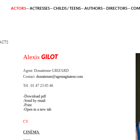
ACTORS
ACTRESSES
CHILDS / TEENS
AUTHORS
DIRECTORS
COM
ACTS
Alexis
GILOT
Agent:
Donatienne GRIZARD
Contact:
donatienne@agentagitateur.com
Tél : 01 47 23 05 46
Download pdf
Send by email
Print
Open in a new tab
CV
CINÉMA