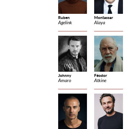
Ruben
Montassar
Agelink
Alaya
Johnny
Féodor
Amaro
Atkine