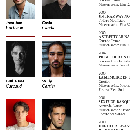
Tournée France
Mise en scène: Elsa
2006
UN TRAMWAY NO
Théâtre Mouffetard
Jonathan
Costa
Mise en scène: Elsa
Burteaux
Canda
2005
A STREETCAR N
Tournée France
Mise en scène: Elsa
2004
PIEGE POUR UN 
Tournée Autriche-Italie
Mise en scène: Sean 
2003
LA MEMOIRE EN 
Guillaume
Willy
Création
Carcaud
Cartier
Mise en scène: Nic
Festival Plein Sud
2001
SEXTUOR BANQU
Armando Liamas
Mise en scène : Ale
Théâtre des Songes
2000
UNE HEURE AVAN