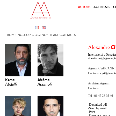
ACTORS
ACTRESSES
C
TROMBINOSCOPES
AGENCY
TEAM
CONTACTS
Alexandre
C
International : Dona
donatienne@agentagita
Agents:
Cyril CANN
Contacts:
cyril@agenta
Kamel
Jérôme
Assistant Agents:
Abdelli
Adamoli
Contacts:
Tél : 01 47 23 05 46
Download pdf
Send by email
Print
Open in a new tab