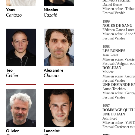
DE MON FRERE
Daniel Keene
Mise en scène : Thi
Yoav
Nicolas
Festival Vendée
Cartozo
Cazalé
1999
NOCES DE SANG
Fédérico Garcia Lorca
Mise en scène : Ann
Festival Vendée
1998
LES BONNES
Jean Genet
Mise en scène: Valé
Festival d'Avignon et d
DON JUAN
Téo
Alexandre
Molière
Cellier
Chacon
Mise en scène : Geo
Festival Vendée
UNE DEMANDE E
Anton Tchekhov
Mise en scène : Geo
Festival Vendée
1997
DOMMAGE QU'ELL
UNE PUTAIN
John Ford
Mise en scène : Yaël
Festival Corrèze et to
Olivier
Lancelot