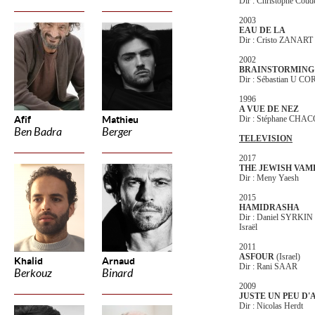
Dir : Christophe Coud
2003
EAU DE LA
Dir : Cristo ZANART
2002
BRAINSTORMING
Dir : Sébastian U 
1996
A VUE DE NEZ
Afif
Mathieu
Dir : Stéphane CHA
Ben Badra
Berger
TELEVISION
2017
THE JEWISH VAMP
Dir : Meny Yaesh
2015
HAMIDRASHA
Dir : Daniel SYRKIN
Israël
2011
ASFOUR
(Israel)
Khalid
Arnaud
Dir : Rani SAAR
Berkouz
Binard
2009
JUSTE UN PEU D
Dir : Nicolas Herdt