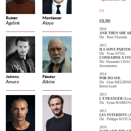
CV
Ruben
Montassar
FILMS
Agelink
Alaya
2016
AND THEN SHE A
Dir : Roee Florentin
2015
ILS SONT PARTO
Dir : Yvan ATTAL
CONDAMNE A VI
Dir: Alexandre CHA
documentary
2014
Johnny
Féodor
POR DO SOL
Amaro
Atkine
Dir : Oran MEGIDIS
Brésil-Israël
2013
L'ETRANGER
(Israe
Dir : Eytan MARKO
2012
LES INTERDITS
(A
Dir : Philippe KOT
2010