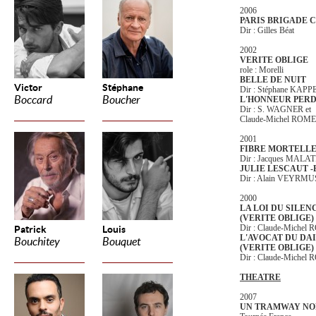
2006
PARIS BRIGADE 
Dir :
Gilles Béat
2002
VERITE OBLIGE
role : Morelli
BELLE DE NUIT
Victor
Stéphane
Dir : Stéphane KAPP
Boccard
Boucher
L'HONNEUR PER
Dir : S. WAGNER et
Claude-Michel ROME
2001
FIBRE MORTELL
Dir : Jacques MALA
JULIE LESCAUT 
Dir : Alain VEYRMU
2000
LA LOI DU SILENC
(VERITE OBLIGE)
Dir : Claude-Michel
Patrick
Louis
L'AVOCAT DU DAI
Bouchitey
Bouquet
(VERITE OBLIGE)
Dir : Claude-Michel
THEATRE
2007
UN TRAMWAY NO