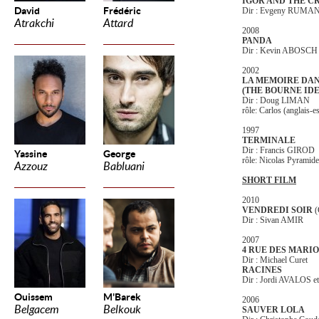
IGOR AND THE C
David
Frédéric
Dir : Evgeny RUMA
Atrakchi
Attard
2008
PANDA
Dir : Kevin ABOSCH
2002
LA MEMOIRE DAN
(THE BOURNE ID
Dir : Doug LIMAN
rôle: Carlos (anglais-e
1997
TERMINALE
Dir : Francis GIROD
Yassine
George
rôle: Nicolas Pyramide
Azzouz
Babluani
SHORT FILM
2010
VENDREDI SOIR
Dir : Sivan AMIR
2007
4 RUE DES MARI
Dir : Michael Curet
RACINES
Dir : Jordi AVALOS 
Ouissem
M'Barek
2006
Belgacem
Belkouk
SAUVER LOLA