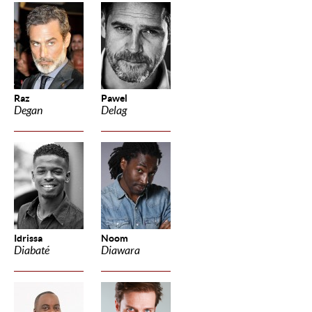
Raz
Pawel
Degan
Delag
Idrissa
Noom
Diabaté
Diawara