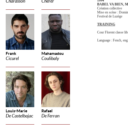
1994
Charasson
Cherer
BABEL VA BIEN, M
Création collective
Mise en scène : Do
Festival de Luzège
TRAINING
Cour Florent classe lib
Language : Fench, eng
Frank
Mahamadou
Cicurel
Coulibaly
Louis-Marie
Rafael
De Castelbajac
De Ferran