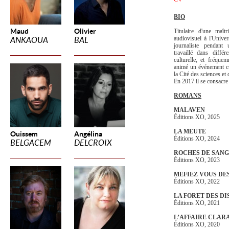
BIO
Maud
Olivier
Titulaire d'une maît
audiovisuel à l'Univer
ANKAOUA
BAL
journaliste pendant
travaillé dans différ
culturelle, et fréque
animé un événement cu
la Cité des sciences et 
En 2017 il se consacre
ROMANS
MALAVEN
Éditions XO, 2025
LA MEUTE
Ouissem
Angélina
Éditions XO, 2024
BELGACEM
DELCROIX
ROCHES DE SANG
Éditions XO, 2023
MEFIEZ VOUS DE
Éditions XO, 2022
LA FORET DES DI
Éditions XO, 2021
L’AFFAIRE CLAR
Éditions XO, 2020