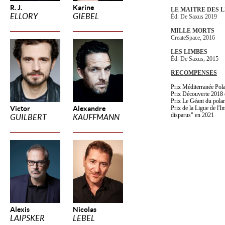
R. J.
Karine
LE MAITRE DES 
ELLORY
GIEBEL
Éd. De Saxus 2019
MILLE MORTS
CreateSpace, 2016
LES LIMBES
Éd. De Saxus, 2015
RECOMPENSES
Prix Méditerranée Po
Prix Découverte 2018 
Prix Le Géant du pola
Victor
Alexandre
Prix de la Ligue de l'I
disparus" en 2021
GUILBERT
KAUFFMANN
Alexis
Nicolas
LAIPSKER
LEBEL