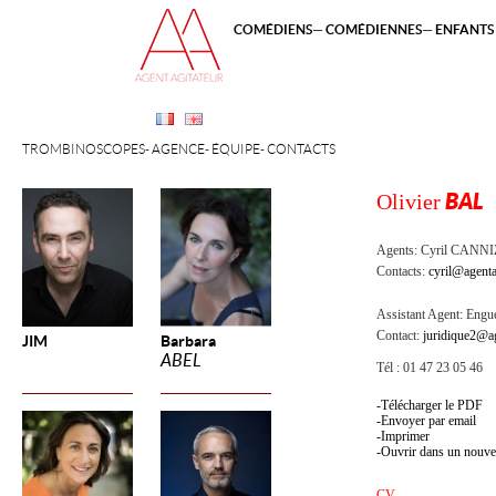
COMÉDIENS
COMÉDIENNES
ENFANTS 
TROMBINOSCOPES
AGENCE
ÉQUIPE
CONTACTS
Olivier
BAL
Agents:
Cyril CANN
Contacts:
cyril@agenta
Assistant Agent:
Engue
Contact:
juridique2@ag
JIM
Barbara
ABEL
Tél : 01 47 23 05 46
Télécharger le PDF
Envoyer par email
Imprimer
Ouvrir dans un nouve
CV