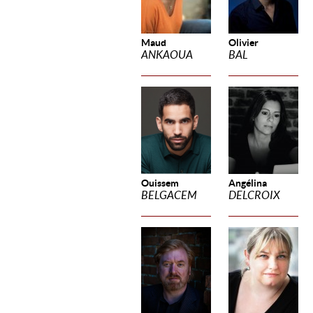
Maud
Olivier
ANKAOUA
BAL
Ouissem
Angélina
BELGACEM
DELCROIX