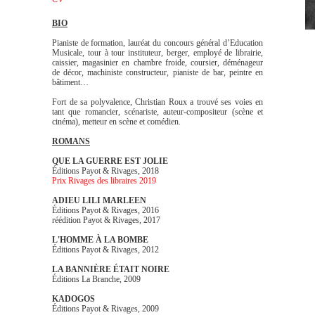
BIO
Pianiste de formation, lauréat du concours général d’Education
Musicale, tour à tour instituteur, berger, employé de librairie,
caissier, magasinier en chambre froide, coursier, déménageur
de décor, machiniste constructeur, pianiste de bar, peintre en
bâtiment…
Fort de sa polyvalence, Christian Roux a trouvé ses voies en
tant que romancier, scénariste, auteur-compositeur
(scène et
cinéma),
metteur en scène et comédien.
ROMANS
QUE LA GUERRE EST JOLIE
Éditions Payot & Rivages, 2018
Prix Rivages des libraires 2019
ADIEU LILI MARLEEN
Éditions Payot & Rivages, 2016
réédition Payot & Rivages, 2017
L'HOMME À LA BOMBE
Éditions Payot & Rivages, 2012
LA BANNIÈRE ÉTAIT NOIRE
Éditions La Branche, 2009
KADOGOS
Éditions Payot & Rivages, 2009