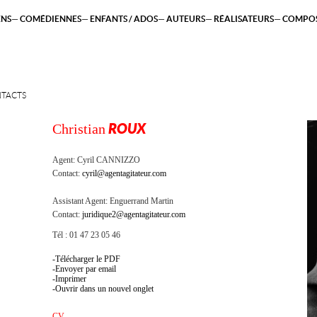
ENS
COMÉDIENNES
ENFANTS / ADOS
AUTEURS
RÉALISATEURS
COMPOS
TACTS
Christian
ROUX
Agent:
Cyril CANNIZZO
Contact:
cyril@agentagitateur.com
Assistant Agent:
Enguerrand Martin
Contact:
juridique2@agentagitateur.com
Tél : 01 47 23 05 46
Télécharger le PDF
Envoyer par email
Imprimer
Ouvrir dans un nouvel onglet
CV