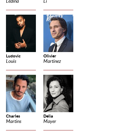
Ledina
Li
Ludovic
Olivier
Louis
Martinez
Charles
Delia
Martins
Mayer