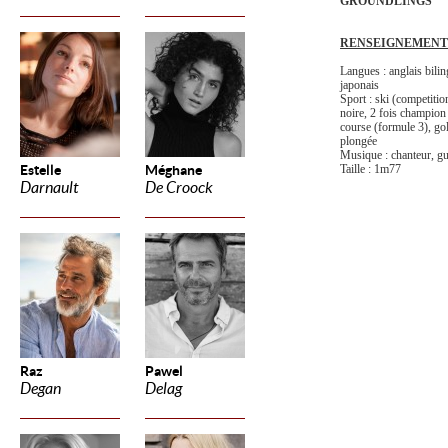
GROUNDLINGS
RENSEIGNEMENT
Langues : anglais bilin
japonais
Sport : ski (competition
noire, 2 fois champion 
course (formule 3), gol
plongée
Musique : chanteur, gui
Estelle
Méghane
Taille : 1m77
Darnault
De Croock
Raz
Pawel
Degan
Delag