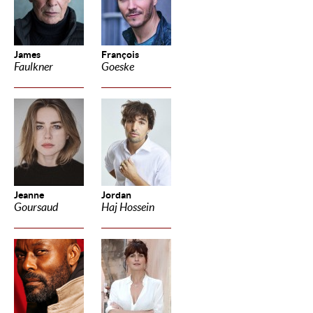
James
François
Faulkner
Goeske
Jeanne
Jordan
Goursaud
Haj Hossein