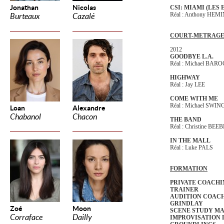
Jonathan
Nicolas
CSI: MIAMI (LES
Réal : Anthony HE
Burteaux
Cazalé
COURT-METRAG
2012
GOODBYE L.A.
Réal : Michael BAR
HIGHWAY
Réal : Jay LEE
COME WITH ME
Réal : Michael SWI
Loan
Alexandre
Chabanol
Chacon
THE BAND
Réal : Christine BEEB
IN THE MALL
Réal : Luke PALS
FORMATION
PRIVATE COACHI
TRAINER
AUDITION COACH
GRINDLAY
Zoé
Moon
SCENE STUDY M
Corraface
Dailly
IMPROVISATION L