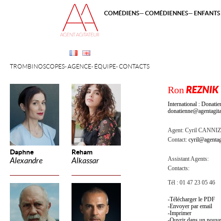
COMÉDIENS
COMÉDIENNES
ENFANTS 
TROMBINOSCOPES
AGENCE
ÉQUIPE
CONTACTS
Ron
REZNIK
International : Dona
donatienne@agentagita
Agent:
Cyril CANNI
Contact:
cyril@agentag
Daphne
Reham
Assistant Agents:
Alexandre
Alkassar
Contacts:
Tél : 01 47 23 05 46
Télécharger le PDF
Envoyer par email
Imprimer
Ouvrir dans un nouve