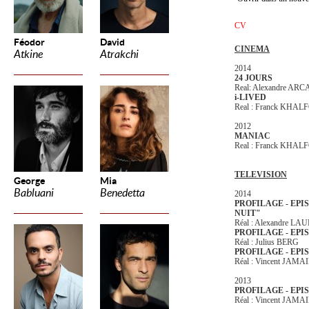
CV
Féodor
David
CINEMA
Atkine
Atrakchi
2014
24 JOURS
Real: Alexandre AR
i-LIVED
Real : Franck KHA
2012
MANIAC
Real : Franck KHA
TELEVISION
George
Mia
Babluani
Benedetta
2014
PROFILAGE - EPI
NUIT"
Réal : Alexandre L
PROFILAGE - EPI
Réal : Julius BERG
PROFILAGE - EPI
Réal : Vincent JAMA
2013
PROFILAGE - EPIS
Réal : Vincent JAMA