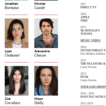
Jonathan
Nicolas
2017
Burteaux
Cazalé
DIRECT TV
2016
APPLE
NIKE
2015
Mc DONALD'S
TOYOTA
MUSIC VIDEO
2016
NEVER FORGET 
Loan
Alexandre
Post Modern Jukebox
Chabanol
Chacon
2015
THE PLEASURE &
Lenny Kravitz
2012
PUSH
Lenny Kravitz
TOUR AND SHOWS
2016 - 2019
DANCING WITH ST
Zoé
Moon
Corraface
Dailly
2011-2019