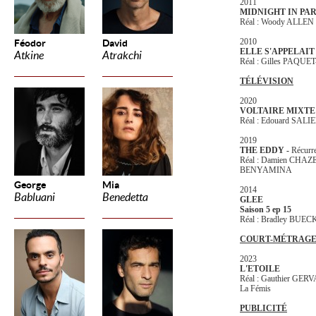
2011
MIDNIGHT IN PAR
Réal : Woody ALLEN
2010
Féodor
David
ELLE S'APPELAI
Atkine
Atrakchi
Réal : Gilles PAQU
TÉLÉVISION
2020
VOLTAIRE MIXTE
Réal : Edouard SALI
2019
THE EDDY -
Récurr
Réal : Damien CHAZ
BENYAMINA
George
Mia
2014
Babluani
Benedetta
GLEE
Saison 5 ep 15
Réal : Bradley BUE
COURT-MÉTRAG
2023
L'ETOILE
Réal : Gauthier GER
La Fémis
PUBLICITÉ