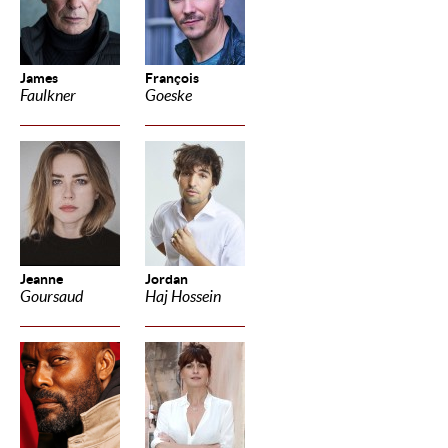
James
François
Faulkner
Goeske
Jeanne
Jordan
Goursaud
Haj Hossein