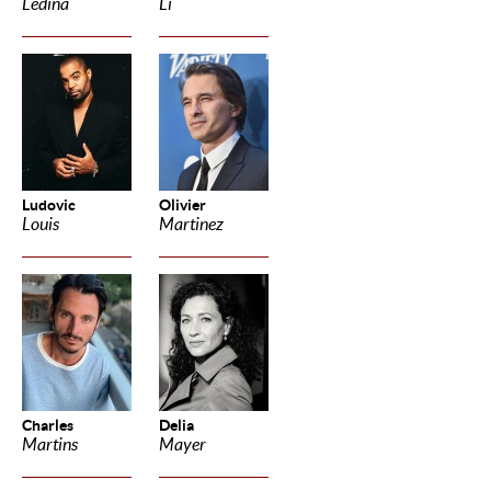
Ledina
Li
Ludovic
Olivier
Louis
Martinez
Charles
Delia
Martins
Mayer