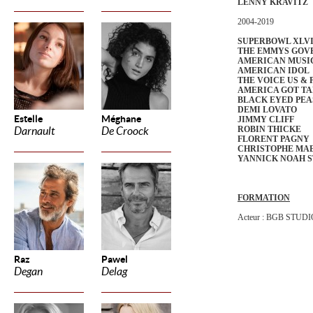
LENNY KRAVITZ
2004-2019
SUPERBOWL XLVI
THE EMMYS GOV
AMERICAN MUSI
AMERICAN IDOL
THE VOICE US & P
AMERICA GOT T
BLACK EYED PEA
DEMI LOVATO
Estelle
Méghane
JIMMY CLIFF
ROBIN THICKE
Darnault
De Croock
FLORENT PAGNY
CHRISTOPHE MA
YANNICK NOAH ST
FORMATION
Acteur : BGB STUDIO
Raz
Pawel
Degan
Delag