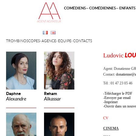
COMÉDIENS
COMÉDIENNES
ENFANTS 
TROMBINOSCOPES
AGENCE
ÉQUIPE
CONTACTS
Ludovic
LOU
Agent:
Donatienne 
Contact:
donatienne@a
Tél : 01 47 23 05 46
Daphne
Reham
Télécharger le PDF
Envoyer par email
Alexandre
Alkassar
Imprimer
Ouvrir dans un nouve
CV
CINEMA