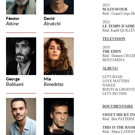
2023
M.AZNAVOUR
Réal : Grand Corps M
Féodor
David
2022
Atkine
Atrakchi
LE TEMPS D'AIM
Réal: Katell QUILL
TELEVISION
2019
THE EDDY
Réal : Damien CHAZ
BENYAMINA
ALBU
MS
LET'S BASH
George
Mia
LOVE MATTERS
Babluani
Benedetta
NAKED
ROOTS & GROOVE
LET'S DO THIS
DOCUMENTAIRE
SWEET MICKY FO
Réal : Ben PATTERS
THIS IS THE BASH
Réal : Mario LATHA