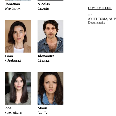
Jonathan
Nicolas
Burteaux
Cazalé
COMPOSITEUR
2013
AYITI TOMA, AU 
Documentaire
Loan
Alexandre
Chabanol
Chacon
Zoé
Moon
Corraface
Dailly