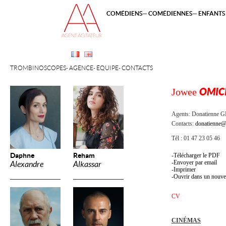
COMÉDIENS
COMÉDIENNES
ENFANTS 
TROMBINOSCOPES
AGENCE
ÉQUIPE
CONTACTS
Jowee
OMIC
Agents:
Donatienne 
Contacts:
donatienne@
Tél : 01 47 23 05 46
Daphne
Reham
Télécharger le PDF
Envoyer par email
Alexandre
Alkassar
Imprimer
Ouvrir dans un nouve
CV
CINÉMAS