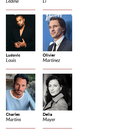
Ledina
Li
Ludovic
Olivier
Louis
Martinez
Charles
Delia
Martins
Mayer