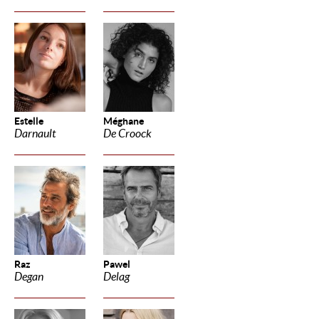
Estelle
Méghane
Darnault
De Croock
Raz
Pawel
Degan
Delag