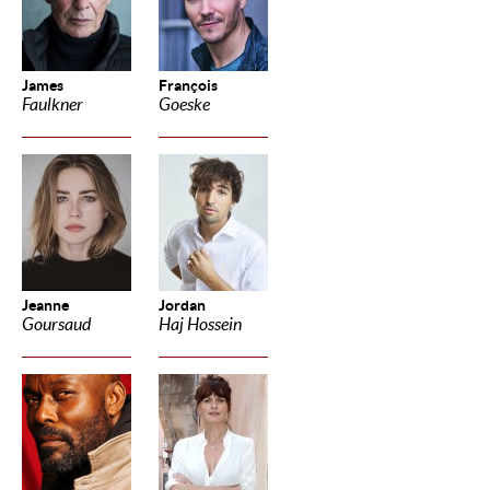
James
François
Faulkner
Goeske
Jeanne
Jordan
Goursaud
Haj Hossein