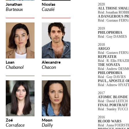
Jonathan
Nicolas
2020
ALL THOSE SMALL
Burteaux
Cazalé
Réal: Jonathan ROBB
A DANGEROUS P
Réal : Gustauo FE
2019
PHILOPHOBIA
Réal : Guy DAMIES
2018
ARIGO
Réal : Gustavo FE
REPEATER
Réal : R. Ellis FRAZI
Loan
Alexandre
THE SONATA
Chabanol
Chacon
Réal : Andrew DES
PHILOPHOBIA
Réal : Guy DAVIES
PAUL, APOSTLE O
Réal : Adnrew HYAT
2017
ATOMIC BLONDE
Réal : David LEITCH
FINAL PORTRAIT
Réal : Stanley TUCCI
2016
Zoé
Moon
BLOOD WARS
Corraface
Dailly
Réal : Anna FOERST