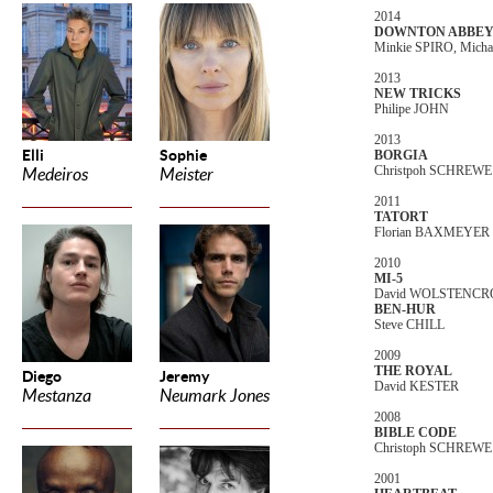
2014
DOWNTON ABBE
Minkie SPIRO, Mich
2013
NEW TRICKS
Philipe JOHN
2013
Elli
Sophie
BORGIA
Christpoh SCHREWE
Medeiros
Meister
2011
TATORT
Florian BAXMEYER
2010
MI-5
David WOLSTENCR
BEN-HUR
Steve CHILL
2009
THE ROYAL
Diego
Jeremy
David KESTER
Mestanza
Neumark Jones
2008
BIBLE CODE
Christoph SCHREWE
2001