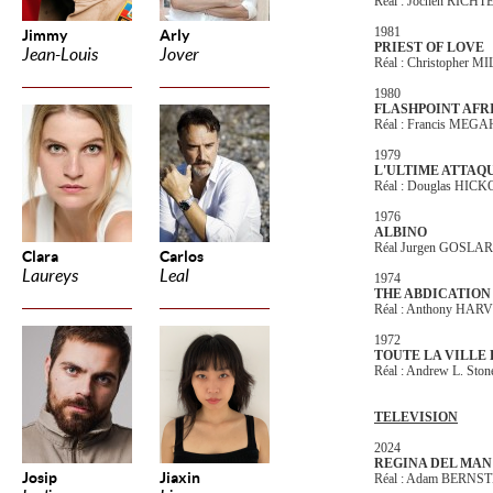
Réal : Jochen RICHT
1981
Jimmy
Arly
PRIEST OF LOVE
Jean-Louis
Jover
Réal : Christopher M
1980
FLASHPOINT AFR
Réal : Francis MEG
1979
L'ULTIME ATTAQ
Réal : Douglas HIC
1976
ALBINO
Réal Jurgen GOSLAR
Clara
Carlos
Laureys
Leal
1974
THE ABDICATION
Réal : Anthony HA
1972
TOUTE LA VILLE
Réal : Andrew L. Sto
TELEVISION
2024
REGINA DEL MA
Josip
Jiaxin
Réal : Adam BERNS