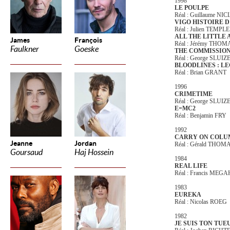
1998
LE POULPE
Réal : Guillaume N
VIGO HISTOIRE D
Réal : Julien TEMPL
ALL THE LITTLE
James
François
Réal : Jérémy THO
Faulkner
Goeske
THE COMMISSIO
Réal : George SLUIZ
BLOODLINES : L
Réal : Brian GRANT
1996
CRIMETIME
Réal : George SLUIZ
E=MC2
Réal : Benjamin FRY
1992
CARRY ON COL
Jeanne
Jordan
Réal : Gérald THOM
Goursaud
Haj Hossein
1984
REAL LIFE
Réal : Francis MEG
1983
EUREKA
Réal : Nicolas ROEG
1982
JE SUIS TON TUE