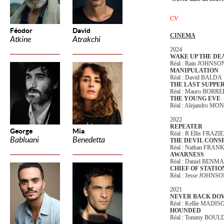
CV
Féodor
David
CINEMA
Atkine
Atrakchi
2024
WAKE UP THE DEA
Réal : Rain JOHNS
MANIPULATION
Réal : David BALD
THE LAST SUPPE
Réal : Mauro BORRE
THE YOUNG EVE
Réal : Alejandro M
2022
REPEATER
George
Mia
Réal : R Ellis FRAZI
Babluani
Benedetta
THE DEVIL CONS
Réal : Nathan FRA
AWARNESS
Réal : Daniel BEN
CHIEF OF STATI
Réal : Jesse JOHNS
2021
NEVER BACK DO
Réal : Kellie MADIS
HOUNDED
Réal : Tommy BOUL