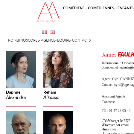
COMÉDIENS
COMÉDIENNES
ENFANTS 
TROMBINOSCOPES
AGENCE
ÉQUIPE
CONTACTS
James
FAUL
International : Dona
donatienne@agentagita
Agent:
Cyril CANNI
Contact:
cyril@agentag
Daphne
Reham
Assistant Agents:
Alexandre
Alkassar
Contacts:
Tél : 01 47 23 05 46
Télécharger le PDF
Envoyer par email
Imprimer
Ouvrir dans un nouve