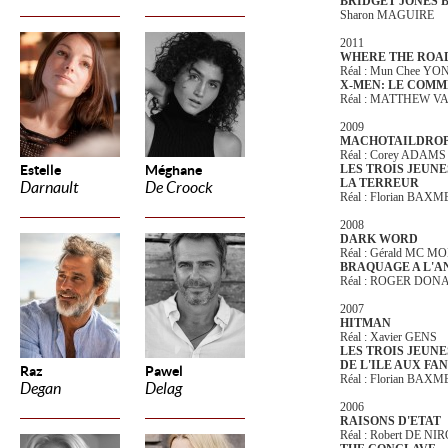
BRIDGET JONES 
Sharon MAGUIRE
2011
WHERE THE ROA
Réal : Mun Chee YO
X-MEN: LE COM
Réal : MATTHEW 
2009
MACHOTAILDRO
Réal : Corey ADAMS
Estelle
Méghane
LES TROIS JEUNE
LA TERREUR
Darnault
De Croock
Réal : Florian BAX
2008
DARK WORD
Réal : Gérald MC 
BRAQUAGE A L'A
Réal : ROGER DO
2007
HITMAN
Réal : Xavier GENS
LES TROIS JEUNE
DE L'ILE AUX F
Raz
Pawel
Réal : Florian BAX
Degan
Delag
2006
RAISONS D'ETAT
Réal : Robert DE NI