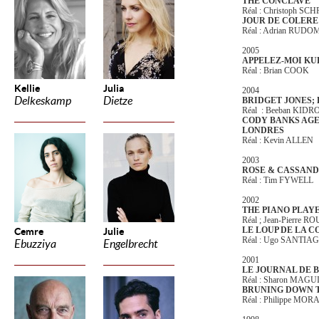
THE CONCLAVE
Réal : Christoph S
JOUR DE COLERE
Réal : Adrian RUDO
2005
APPELEZ-MOI KU
Réal : Brian COOK
Kellie
Julia
2004
Delkeskamp
Dietze
BRIDGET JONES; 
Réal : Beeban KIDR
CODY BANKS AGE
LONDRES
Réal : Kevin ALLEN
2003
ROSE & CASSAN
Réal : Tim FYWELL
2002
THE PIANO PLAY
Réal ; Jean-Pierre R
LE LOUP DE LA 
Cemre
Julie
Réal : Ugo SANTIA
Ebuzziya
Engelbrecht
2001
LE JOURNAL DE 
Réal : Sharon MAGU
BRUNING DOWN 
Réal : Philippe MOR