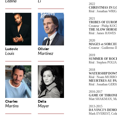
Ledina
Li
2022
CHRISTMAS IN 
Réal : Jonathan WRI
2021
TRIBES OF EURO
Createur : Philip KO
THE SLOW HORS
Réal : James HAWES
2020
MAGES et SORCI
Createur : Guillerm
Ludovic
Olivier
Louis
Martinez
2019
SUMMER OF ROC
Réal : Stephen POL
2018
WATERSHIP DOW
Réal : Noam MURR
MEURTRES AU PA
Réal : Jonathan GE
2016-2017
GAME OF THRON
Matt SHAKMAN, Ma
Charles
Delia
Martins
Mayer
2013-2015
DA VINCI'S DEM
Mark EVEREST, Col