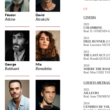
CV
Féodor
David
CINEMA
Atkine
Atrakchi
2021
COLOMBINE
Real: D. OTHENIN
2011
FREE RUNNER
(U
Real: Lawrence SIL
2011
THE LAST ACT
(U
Real: Ronald QUIGL
George
Mia
2010
Babluani
Benedetta
WHERE THE ROAD
Real: Mun CHEE Y
COURTS-METRA
2021
AILLEURS
Real: Anne THOREN
2014
CENDRES DE VO