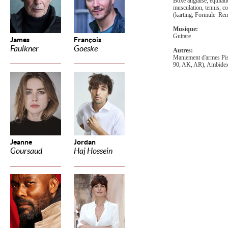
Boxe anglaise, équitat
musculation, tennis, co
(karting, Formule Ren
Musique:
Guitare
James
François
Faulkner
Goeske
Autres:
Maniement d'armes Pis
90, AK, AR), Ambidex
Jeanne
Jordan
Goursaud
Haj Hossein