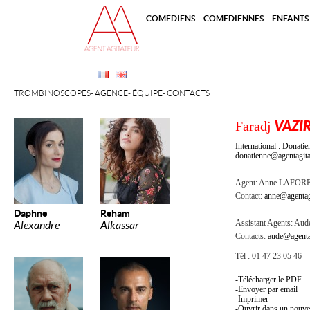
COMÉDIENS
COMÉDIENNES
ENFANTS 
TROMBINOSCOPES
AGENCE
ÉQUIPE
CONTACTS
Faradj
VAZIR
International : Dona
donatienne@agentagita
Agent:
Anne LAFOR
Contact:
anne@agentag
Daphne
Reham
Assistant Agents:
Aude
Alexandre
Alkassar
Contacts:
aude@agenta
Tél : 01 47 23 05 46
Télécharger le PDF
Envoyer par email
Imprimer
Ouvrir dans un nouve