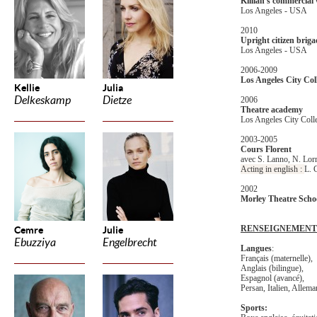
Killian's commercia
Los Angeles - USA
2010
Upright citizen brig
Los Angeles - USA
2006-2009
Los Angeles City Col
Kellie
Julia
Delkeskamp
Dietze
2006
Theatre academy
Los Angeles City Coll
2003-2005
Cours Florent
avec S. Lanno, N. Lor
Acting in english :
L. 
2002
Morley Theatre Scho
RENSEIGNEMENT
Cemre
Julie
Ebuzziya
Engelbrecht
Langues
:
Français (maternelle),
Anglais (bilingue),
Espagnol (avancé),
Persan, Italien, Allem
Sports: