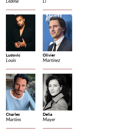
Ledina
Li
Ludovic
Olivier
Louis
Martinez
Charles
Delia
Martins
Mayer