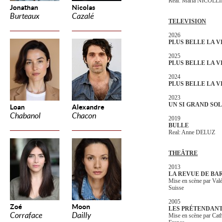
Real: Maria NICOLL
Jonathan
Nicolas
Burteaux
Cazalé
TELEVISION
2026
PLUS BELLE LA V
2025
PLUS BELLE LA V
2024
PLUS BELLE LA V
2023
UN SI GRAND SOL
Loan
Alexandre
Chabanol
Chacon
2019
BULLE
Real: Anne DELUZ
THEÂTRE
2013
LA REVUE DE BA
Mise en scène par Va
Suisse
2005
Zoé
Moon
LES PRÉTENDAN
Corraface
Dailly
Mise en scène par Ca