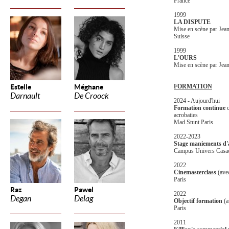
France
1999
LA DISPUTE
Mise en scène par Jea
Suisse
1999
L'OURS
Mise en scène par Jea
Estelle
Méghane
FORMATION
Darnault
De Croock
2024 - Aujourd'hui
Formation continue
acrobaties
Mad Stunt Paris
2022-2023
Stage maniements d'
Campus Univers Casa
2022
Cinemasterclass
(avec
Paris
Raz
Pawel
2022
Degan
Delag
Objectif formation
(a
Paris
2011