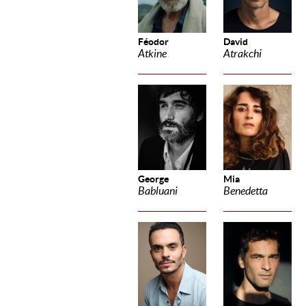
Féodor
David
Atkine
Atrakchi
George
Mia
Babluani
Benedetta