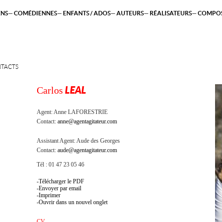
ENS
COMÉDIENNES
ENFANTS / ADOS
AUTEURS
RÉALISATEURS
COMPOS
TACTS
Carlos
LEAL
Agent:
Anne LAFORESTRIE
Contact:
anne@agentagitateur.com
Assistant Agent:
Aude des Georges
Contact:
aude@agentagitateur.com
Tél : 01 47 23 05 46
Télécharger le PDF
Envoyer par email
Imprimer
Ouvrir dans un nouvel onglet
CV