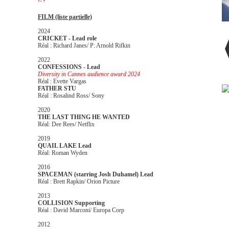
FILM (liste partielle)
2024
CRICKET - Lead role
Réal : Richard Janes/ P: Arnold Rifkin
2022
CONFESSIONS - Lead
Diversity in Cannes audience award 2024
Réal : Evette Vargas
FATHER STU
Réal : Rosalind Ross/ Sony
2020
THE LAST THING HE WANTED
Réal: Dee Rees/ Netflix
2019
QUAIL LAKE Lead
Réal: Roman Wyden
2016
SPACEMAN (starring Josh Duhamel) Lead
Réal : Brett Rapkin/ Orion Picture
2013
COLLISION Supporting
Réal : David Marconi/ Europa Corp
2012