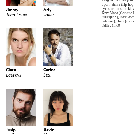
Langues : anglais (bil
Sport : danse (hip-hop 
cyclisme, c
rossfit, ki
Jimmy
Arly
Krav Maga (Ceinture 
Jean-Louis
Jover
Musique : guitare, ac
débutant), chant (sopr
Taille : 1m60
Clara
Carlos
Laureys
Leal
Josip
Jiaxin