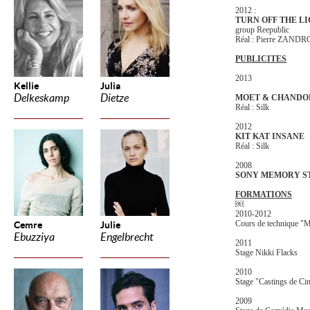
2012 :
TURN OFF THE LI
group Reepublic
Réal : Pierre ZAND
PUBLICITES
2013
Kellie
Julia
Delkeskamp
Dietze
MOET & CHANDO
Réal : Silk
2012
KIT KAT INSANE
Réal : Silk
2008
SONY MEMORY S
FORMATIONS
￼
2010-2012
Cours de technique "M
Cemre
Julie
Ebuzziya
Engelbrecht
2011
Stage Nikki Flacks
2010
Stage "Castings de Ci
2009