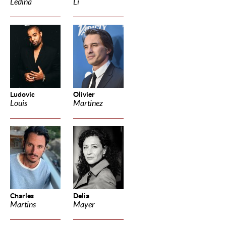
Ledina
Li
Ludovic
Olivier
Louis
Martinez
Charles
Delia
Martins
Mayer