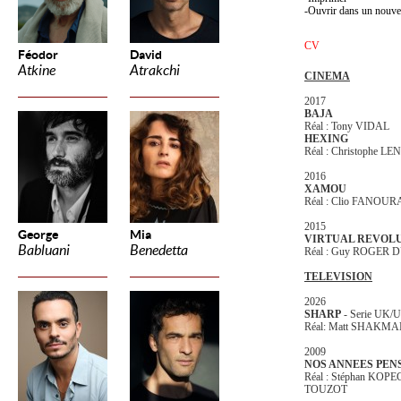
Ouvrir dans un nouve
CV
Féodor
David
Atkine
Atrakchi
CINEMA
2017
BAJA
Réal : Tony VIDAL
HEXING
Réal : Christophe L
2016
XAMOU
Réal : Clio FANOUR
2015
George
Mia
VIRTUAL REVOL
Babluani
Benedetta
Réal : Guy ROGER 
TELEVISION
2026
SHARP
- Serie UK/
Réal: Matt SHAKM
2009
NOS ANNEES PEN
Réal : Stéphan KOPE
TOUZOT