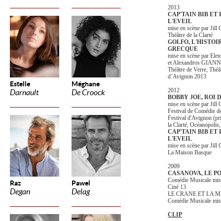
2013
CAP'TAIN BIB ET 
L'EVEIL
mise en scène par Jil
Théâtre de la Clarté
GOLFO, L'HISTO
GRECQUE
mise en scène par 
et Alexandros GIAN
Théâtre de Verre, Théât
d’Avignon 2013
Estelle
Méghane
2012
Darnault
De Croock
BOBBY JOE, ROI 
mise en scène par Jil
Festival de Comédie de
Festival d'Avignon (pr
la Clarté, Océanopolis,
CAP'TAIN BIB ET 
L'EVEIL
mise en scène par Jil
La Maison Basque
2009
CASANOVA, LE P
Comédie Musicale mis
Raz
Pawel
Ciné 13
Degan
Delag
LE CRANE ET LA 
Comédie Musicale mi
CLIP