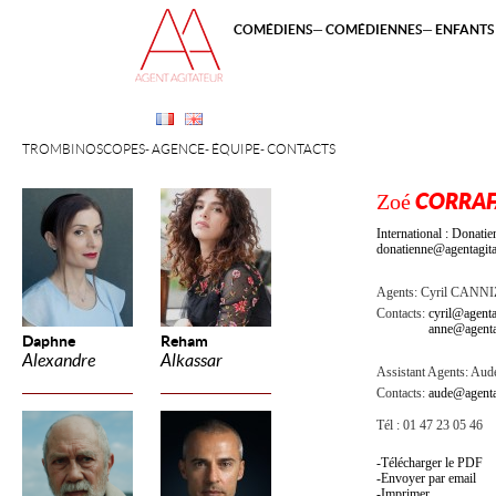
COMÉDIENS
COMÉDIENNES
ENFANTS 
TROMBINOSCOPES
AGENCE
ÉQUIPE
CONTACTS
Zoé
CORRAF
International : Dona
donatienne@agentagita
Agents:
Cyril CANN
Contacts:
cyril@agenta
anne@agenta
Daphne
Reham
Alexandre
Alkassar
Assistant Agents:
Aude
Contacts:
aude@agenta
Tél : 01 47 23 05 46
Télécharger le PDF
Envoyer par email
Imprimer