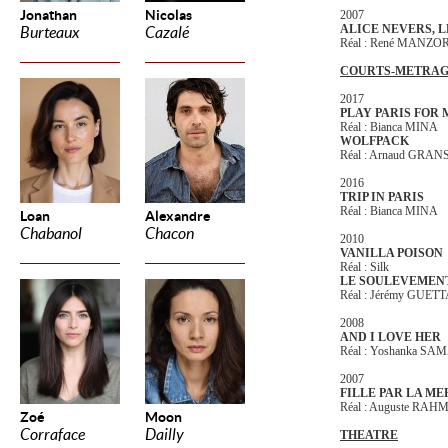
Jonathan
Nicolas
2007
ALICE NEVERS, L
Burteaux
Cazalé
Réal : René MANZO
COURTS-METRAG
2017
PLAY PARIS FOR
Réal : Bianca MINA
WOLFPACK
Réal : Arnaud GR
2016
TRIP IN PARIS
Réal : Bianca MINA
Loan
Alexandre
Chabanol
Chacon
2010
VANILLA POISON
Réal : Silk
LE SOULEVEMEN
Réal : Jérémy GUET
2008
AND I LOVE HER
Réal : Yoshanka S
2007
FILLE PAR LA ME
Réal : Auguste RA
Zoé
Moon
Corraface
Dailly
THEATRE