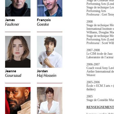
Stage de Comédie Music
Performing Arts (Lond
Stage de technique Less
Performing Arts
Professeur : Gert Tern
James
François
2008
Faulkner
Goeske
Stage de technique Mei
International Institute
Williams, Douglas M
Stage de technique Meis
Performing Arts (Lond
Professeur : Scott Wil
2007-2008
Le CIM école de Jazz
Laboratoire de l’acteu
2006-2007
Coach vocal Amy Lavi
Jeanne
Jordan
Atelier International d
Goursaud
Haj Hossein
Weaver
2005-2006
École « ECM 3 arts » (
théâtre)
2005
Stage de Comédie Musi
RENSEIGNEMENT