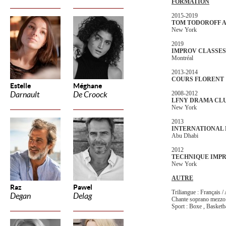
FORMATION
2015-2019
TOM TODOROFF 
New York
2019
IMPROV CLASSES
Montréal
2013-2014
COURS FLORENT
Estelle
Méghane
2008-2012
Darnault
De Croock
LFNY DRAMA CL
New York
2013
INTERNATIONAL 
Abu Dhabi
2012
TECHNIQUE IMPR
New York
AUTRE
Raz
Pawel
Triliangue : Français /
Degan
Delag
Chante soprano mezzo.
Sport : Boxe , Basketba