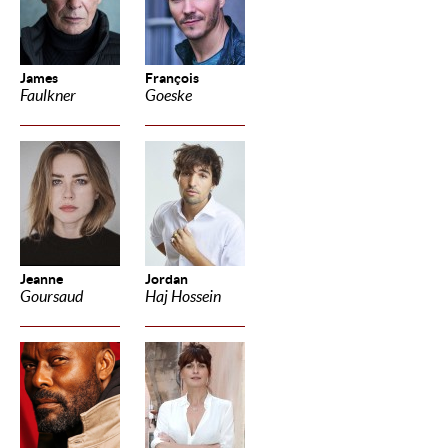
James
François
Faulkner
Goeske
Jeanne
Jordan
Goursaud
Haj Hossein