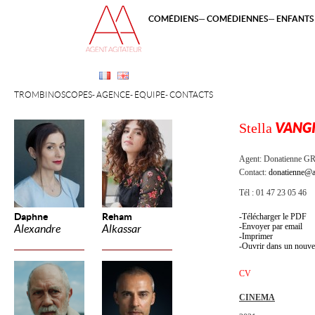
COMÉDIENS
COMÉDIENNES
ENFANTS 
TROMBINOSCOPES
AGENCE
ÉQUIPE
CONTACTS
Stella
VANGI
Agent:
Donatienne 
Contact:
donatienne@a
Tél : 01 47 23 05 46
Daphne
Reham
Télécharger le PDF
Envoyer par email
Alexandre
Alkassar
Imprimer
Ouvrir dans un nouve
CV
CINEMA