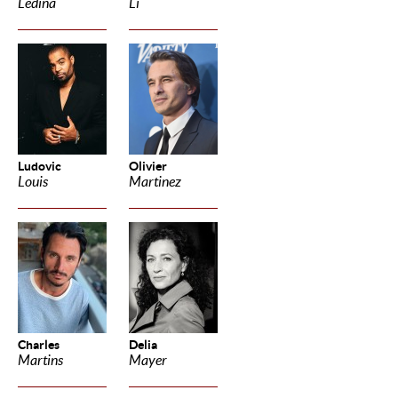
Ledina
Li
Ludovic
Olivier
Louis
Martinez
Charles
Delia
Martins
Mayer