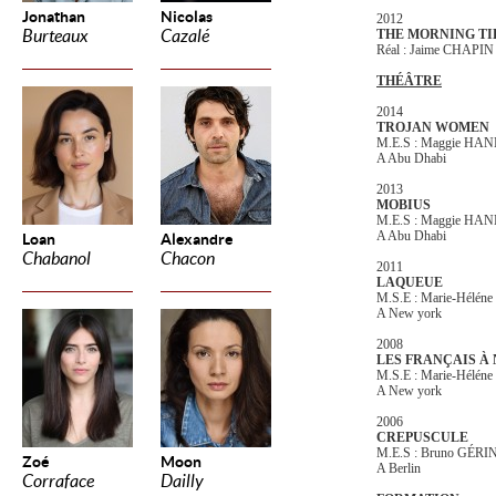
Jonathan
Nicolas
2012
Burteaux
Cazalé
THE MORNING TI
Réal : Jaime CHAPIN
THÉÂTRE
2014
TROJAN WOMEN
M.E.S : Maggie HA
A Abu Dhabi
2013
MOBIUS
M.E.S : Maggie HA
A Abu Dhabi
Loan
Alexandre
Chabanol
Chacon
2011
LAQUEUE
M.S.E : Marie-Hélé
A New york
2008
LES FRANÇAIS À
M.S.E : Marie-Hélé
A New york
2006
CREPUSCULE
M.E.S : Bruno GÉRI
Zoé
Moon
A Berlin
Corraface
Dailly