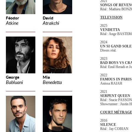
2021
SONGS OF REVEN
Réal : Mathieu BON
TELEVISION
Féodor
David
Atkine
Atrakchi
2025
VENDETTA
Réal : Ange BASTE
2024
UN SI GAND SOLE
Divers réal.
2023
BAD BOYS VS CR
Réal: Emil Heradi et J
2022
George
Mia
FAMOUS IN PARIS
Babluani
Benedetta
Anissa RAIAH
2021
SERPENT QUEEN
Réal : Stacie PASSO
Showrunner : Justi
COURT MÉTRAG
2016
SILENCE
Réal : Jay COBIAN