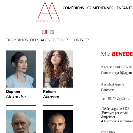
COMÉDIENS
COMÉDIENNES
ENFANTS 
TROMBINOSCOPES
AGENCE
ÉQUIPE
CONTACTS
Mia
BENEDE
Agents:
Cyril CANN
Contacts:
cyril@agenta
Assistant Agents:
Contacts:
Daphne
Reham
Alexandre
Alkassar
Tél : 01 47 23 05 46
Télécharger le PDF
Envoyer par email
Imprimer
Ouvrir dans un nouve
CV
/
BIO