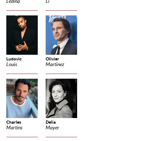
Ledina
Li
Ludovic
Olivier
Louis
Martinez
Charles
Delia
Martins
Mayer