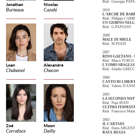
Réal : Giuseppe PA
Jonathan
Nicolas
Burteaux
Cazalé
2010
L'ARCHE DE BAB
Réal : Philippe CAR
UN GIORNO NELL
Réal : G.PAPASSO
2009
MALE DI MIELE
Réal : M.POZZI
2007
RINO GAETANO - 
Réal : Marco TURCO
Loan
Alexandre
L'UOMO SBAGLIA
Réal : Emidio GREC
Chabanol
Chacon
2006
CANTO DI LIBER
Réal : Valerio D'A
2005
LA SECONDA NOT
Réal : Pupi AVATI
ULTIMA FERMAT
Réal : Francesco M
2003
IL CARTAIO
Zoé
Moon
Réal : Dario ARGEN
Corraface
Dailly
RAUL REGIA