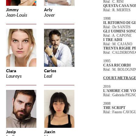
Réal : C. RISI
QUESTA CASA NO
Jimmy
Arly
Réal : R. MERTES
Jean-Louis
Jover
1998
IL RITORNO DI 
Réal : De SANTIS
GLI UOMINI SON
Réal : A. CAPONE
I TRE ADII
Réal : M. CAJANO
TRENTA RIGHE P
Réal : CALDERONE
1995
CASA RICORDI
Réal : M. BOLOGNI
Clara
Carlos
Laureys
Leal
COURT-METRAGE
2016
L'AMORE CHE VO
Réal : Gabriela PIG
2008
THE SCRIPT
Réal : Fausto CAVIG
Josip
Jiaxin