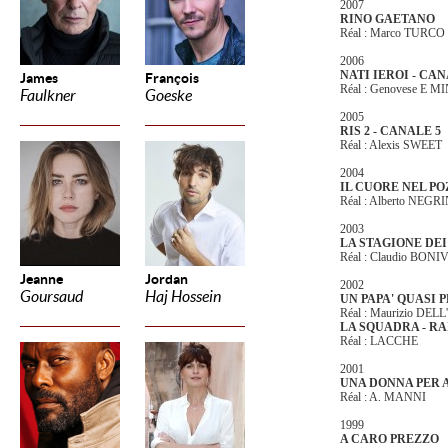
2007
RINO GAETANO
Réal : Marco TURCO
2006
NATI IEROI - CAN
James
François
Réal : Genovese E M
Faulkner
Goeske
2005
RIS 2 - CANALE 5
Réal : Alexis SWEET
2004
IL CUORE NEL P
Réal : Alberto NEGR
2003
LA STAGIONE DEI 
Réal : Claudio BON
Jeanne
Jordan
2002
Goursaud
Haj Hossein
UN PAPA' QUASI 
Réal : Maurizio DEL
LA SQUADRA - RAI
Réal : LACCHE
2001
UNA DONNA PER 
Réal : A. MANNI
1999
A CARO PREZZO