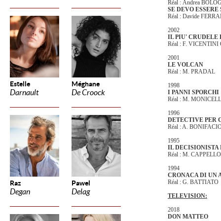
Réal :
Andrea BOLO
SE DEVO ESSERE
Réal : Davide FERR
2002
IL PIU' CRUDELE
Réal : F. VICENTIN
2001
LE VOLCAN
Réal : M. PRADAL
Estelle
Méghane
1998
Darnault
De Croock
I PANNI SPORCHI
Réal : M. MONICELL
1996
DETECTIVE PER 
Réal : A. BONIFACI
1995
IL DECISIONISTA
Réal : M. CAPPELL
1994
CRONACA DI UN 
Réal : G. BATTIATO
Raz
Pawel
Degan
Delag
TELEVISION:
2018
DON MATTEO