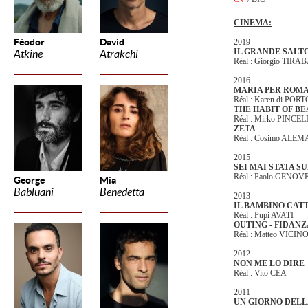
CINEMA:
Féodor
David
2019
IL GRANDE SALT
Atkine
Atrakchi
Réal : Giorgio TIRA
2016
MARIA PER ROM
Réal : Karen di PORT
THE HABIT OF B
Réal : Mirko PINCEL
ZETA
Réal : Cosimo ALEM
2015
SEI MAI STATA S
Réal : Paolo GENOV
George
Mia
Babluani
Benedetta
2013
IL BAMBINO CAT
Réal : Pupi AVATI
OUTING - FIDANZ
Réal : Matteo VICIN
2012
NON ME LO DIRE
Réal : Vito CEA
2011
UN GIORNO DELL