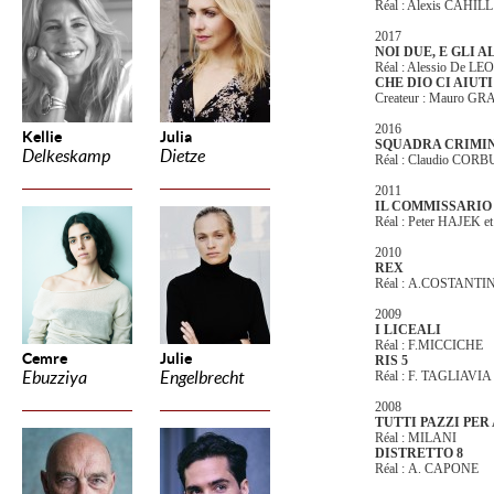
Réal : Alexis CAHILL
2017
NOI DUE, E GLI A
Réal : Alessio De 
CHE DIO CI AIUT
Createur : Mauro GR
2016
Kellie
Julia
SQUADRA CRIMI
Delkeskamp
Dietze
Réal : Claudio COR
2011
IL COMMISSARIO
Réal : Peter HAJEK 
2010
REX
Réal :
A.COSTANTIN
2009
I LICEALI
Réal :
F.MICCICHE
Cemre
Julie
RIS 5
Ebuzziya
Engelbrecht
Réal : F. TAGLIAVIA
2008
TUTTI PAZZI PE
Réal : MILANI
DISTRETTO 8
Réal : A. CAPONE