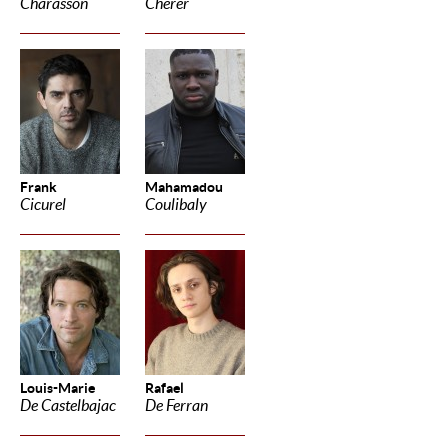
Charasson
Cherer
Frank
Mahamadou
Cicurel
Coulibaly
Louis-Marie
Rafael
De Castelbajac
De Ferran