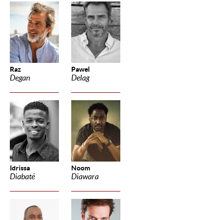
Raz
Pawel
Degan
Delag
Idrissa
Noom
Diabaté
Diawara