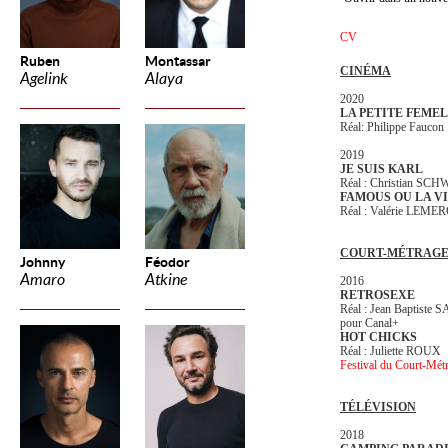
CV
Ruben
Montassar
CINÉMA
Agelink
Alaya
2020
LA PETITE FEME
Réal: Philippe Faucon
2019
JE SUIS KARL
Réal : Christian 
FAMOUS OU LA VI
Réal : Valérie LEME
COURT-MÉTRAG
Johnny
Féodor
Amaro
Atkine
2016
RETROSEXE
Réal : Jean Baptiste
pour Canal+
HOT CHICKS
Réal : Juliette ROUX
Festival du Court-Mét
TÉLÉVISION
2018