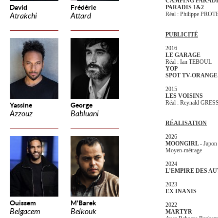
CAMPING PARADI
David
Frédéric
PARADIS 1&2
Réal : Philippe PRO
Atrakchi
Attard
PUBLICITÉ
2016
LE GARAGE
Réal : Ian TEBOUL
YOP
SPOT TV-ORANGE 
2015
LES VOISINS
Réal : Reynald GRES
Yassine
George
Azzouz
Babluani
RÉALISATION
2026
MOONGIRL
- Japo
Moyen-métrage
2024
L’EMPIRE DES A
2023
EX INANIS
Ouissem
M'Barek
2022
Belgacem
Belkouk
MARTYR