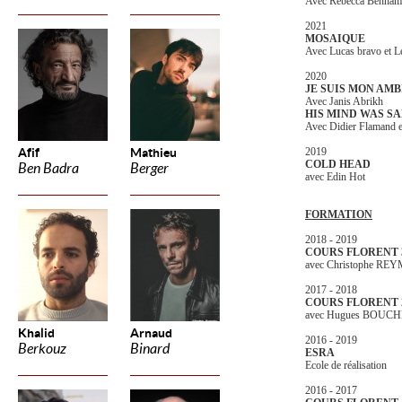
Avec Rebecca Benhamou
2021
MOSAIQUE
Avec Lucas bravo et L
2020
JE SUIS MON AMB
Avec Janis Abrikh
HIS MIND WAS SA
Avec Didier Flamand e
Afif
Mathieu
2019
COLD HEAD
Ben Badra
Berger
avec Edin Hot
FORMATION
2018 - 2019
COURS FLORENT 
avec Christophe R
2017 - 2018
COURS FLORENT 
avec Hugues BOUC
Khalid
Arnaud
2016 - 2019
Berkouz
Binard
ESRA
Ecole de réalisation
2016 - 2017