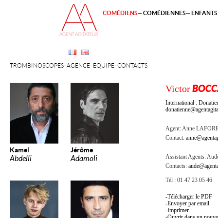
COMÉDIENS
COMÉDIENNES
ENFANTS 
TROMBINOSCOPES
AGENCE
ÉQUIPE
CONTACTS
Victor
BOCC
International : Dona
donatienne@agentagita
Agent:
Anne LAFOR
Contact:
anne@agentag
Kamel
Jérôme
Assistant Agents:
Aude
Abdelli
Adamoli
Contacts:
aude@agenta
Tél : 01 47 23 05 46
Télécharger le PDF
Envoyer par email
Imprimer
Ouvrir dans un nouve