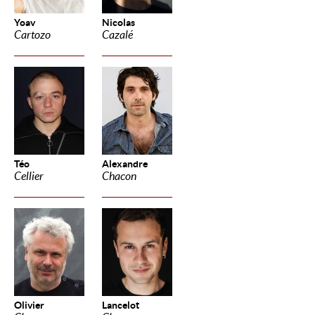
Yoav
Nicolas
Cartozo
Cazalé
Téo
Alexandre
Cellier
Chacon
Olivier
Lancelot