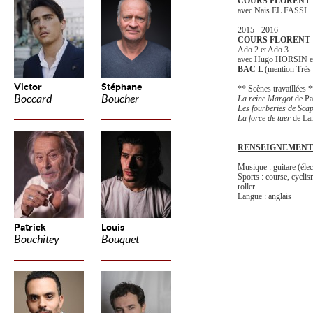
COURS FLORENT 
avec Naïs EL FASSI
2015 - 2016
COURS FLORENT
Ado 2 et Ado 3
avec Hugo HORSIN e
BAC L
(mention Très
Victor
Stéphane
** Scènes travaillées 
Boccard
Boucher
La reine Margot
de Pa
Les fourberies de Sca
La force de tuer
de Lar
RENSEIGNEMENT
Musique : guitare (élec
Sports : course, cyclism
roller
Langue : anglais
Patrick
Louis
Bouchitey
Bouquet