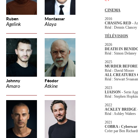
CINEMA
Ruben
Montassar
2016
CHASING RED
- Am
Agelink
Alaya
Réal : Dennis Clancey
TÉLÉVISION
2026
DEATH IN BENI
Réal : Simon Delaney
2025
MURDER BEFORE
Réal - David Moore
ALL CREATURES 
Réal : Stewart Svaasa
Johnny
Féodor
Amaro
Atkine
2023
LIAISON -
Serie Ap
Réal : Stephen Hopkin
2022
ACKLEY BRIDGE
-
Réal : Ashley Walters
2021
COBRA : Cyberwar
Créer par Ben Richard