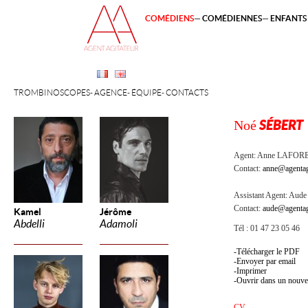
COMÉDIENS
COMÉDIENNES
ENFANTS 
TROMBINOSCOPES
AGENCE
ÉQUIPE
CONTACTS
Noé
SÉBERT
Agent:
Anne LAFOR
Contact:
anne@agentag
Assistant Agent:
Aude 
Contact:
aude@agentag
Kamel
Jérôme
Abdelli
Adamoli
Tél : 01 47 23 05 46
Télécharger le PDF
Envoyer par email
Imprimer
Ouvrir dans un nouve
CV