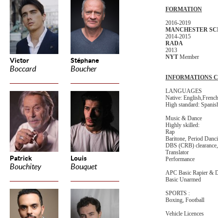
FORMATION
2016-2019
MANCHESTER SC
2014-2015
RADA
2013
NYT
Member
Victor
Stéphane
Boccard
Boucher
INFORMATIONS 
LANGUAGES
Native: English,
Frenc
High standard: Spanis
Music & Dance
Highly skilled:
Rap
Baritone, Period Danci
DBS (CRB) clearance, 
Translator
Patrick
Louis
Performance
Bouchitey
Bouquet
APC Basic Rapier & 
Basic Unarmed
SPORTS :
Boxing, Football
Vehicle Licences