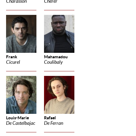
Charasson
Cherer
Frank
Mahamadou
Cicurel
Coulibaly
Louis-Marie
Rafael
De Castelbajac
De Ferran