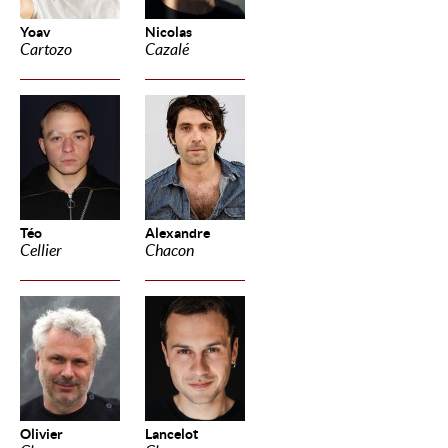
Yoav
Nicolas
Cartozo
Cazalé
Téo
Alexandre
Cellier
Chacon
Olivier
Lancelot