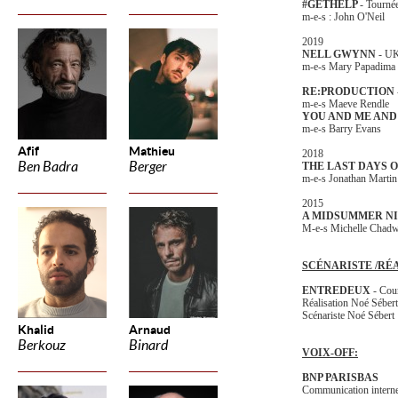
#GETHELP
- Tourn
m-e-s : John O'Neil
2019
NELL GWYNN
- U
m-e-s Mary Papadima
RE:PRODUCTION
m-e-s Maeve Rendle
YOU AND ME AND 
m-e-s Barry Evans
Afif
Mathieu
2018
Ben Badra
Berger
THE LAST DAYS O
m-e-s Jonathan Martin
2015
A MIDSUMMER N
M-e-s Michelle Chadw
SCÉNARISTE /RÉ
ENTREDEUX
- Cou
Réalisation Noé Séber
Scénariste Noé Sébert
Khalid
Arnaud
Berkouz
Binard
VOIX-OFF:
BNP PARISBAS
Communication intern