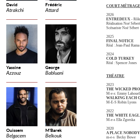
David
Frédéric
COURT-MÉTRAG
Atrakchi
Attard
2026
ENTREDEUX
- Rôle
Réalisation Noé Séber
Scénariste Noé Sébert
2025
FINAL NOTICE
Réal : Jean-Paul Rama
2024
COLD TURKEY
Réal : Spencer Jones
Yassine
George
Azzouz
Babluani
THÉATRE
2023
THE WICKED PR
M-e-s: Emmy Lahoue
WALKING EACH 
M-E-S Robin Lyons
2022
THE WHITE EAG
M-e-s Ella Zgorska
2020
Ouissem
M'Barek
A PLACE NOBOD
Belgacem
Belkouk
m-e-s Becky Bowe