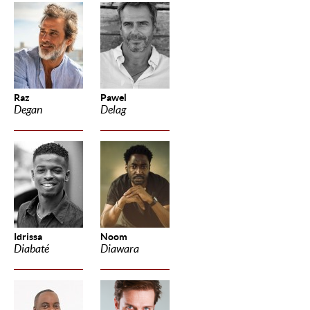
Raz
Pawel
Degan
Delag
Idrissa
Noom
Diabaté
Diawara