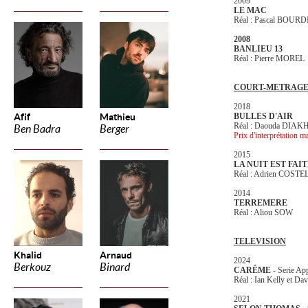
2009
LE MAC
Réal : Pascal BOUR
2008
BANLIEU 13
Réal : Pierre MOREL
COURT-METRAGE
2018
Afif
Mathieu
BULLES D'AIR
Réal : Daouda DIAK
Ben Badra
Berger
Prix d'interprétation 
2015
LA NUIT EST FA
Réal : Adrien COST
2014
TERREMERE
Réal : Aliou SOW
TELEVISION
Khalid
Arnaud
2024
Berkouz
Binard
CARÊME
- Serie Ap
Réal : Ian Kelly et Da
2021