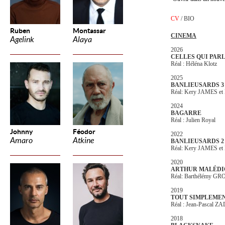
CV
/
BIO
Ruben
Montassar
CINEMA
Agelink
Alaya
2026
CELLES QUI PAR
Réal : Héléna Klotz
2025
BANLIEUSARDS 3
Réal: Kery JAMES et 
2024
BAGARRE
Réal : Julien Royal
Johnny
Féodor
2022
Amaro
Atkine
BANLIEUSARDS 2
Réal: Kery JAMES et 
2020
ARTHUR MALÉDI
Réal: Barthélémy 
2019
TOUT SIMPLEMEN
Réal : Jean-Pascal ZA
2018