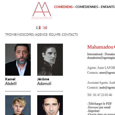
COMÉDIENS
COMÉDIENNES
ENFANTS 
TROMBINOSCOPES
AGENCE
ÉQUIPE
CONTACTS
Mahamadou
International : Dona
donatienne@agentagita
Agents:
Anne LAFOR
Contacts:
anne@agenta
Kamel
Jérôme
Assistant Agents:
Aude
Abdelli
Adamoli
Contacts:
aude@agenta
Tél : 01 47 23 05 46
Télécharger le PDF
Envoyer par email
Imprimer
Ouvrir dans un nouve