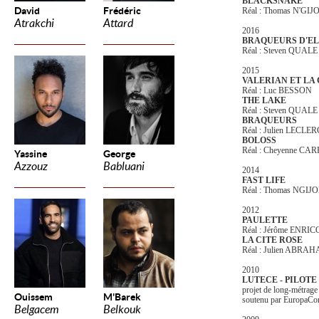
BLACKSNAKE
David
Frédéric
Réal : Thomas N'GIJ
Atrakchi
Attard
2016
BRAQUEURS D'EL
Réal : Steven QUALE
2015
VALERIAN ET LA 
Réal : Luc BESSON
THE LAKE
Réal : Steven QUALE
BRAQUEURS
Réal : Julien LECLE
BOLOSS
Réal : Cheyenne CA
Yassine
George
Azzouz
Babluani
2014
FAST LIFE
Réal : Thomas NGIJ
2012
PAULETTE
Réal : Jérôme ENRI
LA CITE ROSE
Réal : Julien ABRA
2010
LUTECE - PILOTE
projet de long-métrage
Ouissem
M'Barek
soutenu par EuropaCo
Belgacem
Belkouk