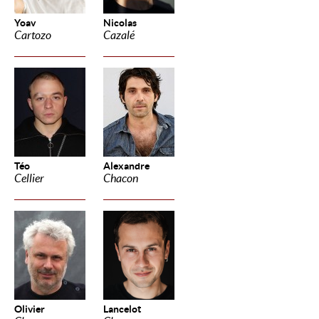
Yoav
Nicolas
Cartozo
Cazalé
Téo
Alexandre
Cellier
Chacon
Olivier
Lancelot