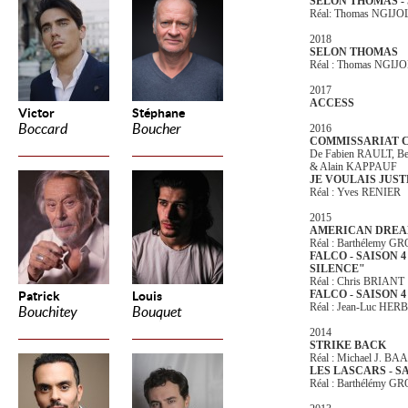
SELON THOMAS - 
Réal: Thomas NGIJO
2018
SELON THOMAS
Réal : Thomas NGIJ
2017
ACCESS
Victor
Stéphane
Boccard
Boucher
2016
COMMISSARIAT 
De Fabien RAULT, B
& Alain KAPPAUF
JE VOULAIS JUS
Réal : Yves RENIER
2015
AMERICAN DRE
Réal : Barthélemy
FALCO - SAISON 4
SILENCE"
Réal : Chris BRIANT
FALCO - SAISON 4
Patrick
Louis
Réal : Jean-Luc HE
Bouchitey
Bouquet
2014
STRIKE BACK
Réal : Michael J. B
LES LASCARS - S
Réal : Barthélémy