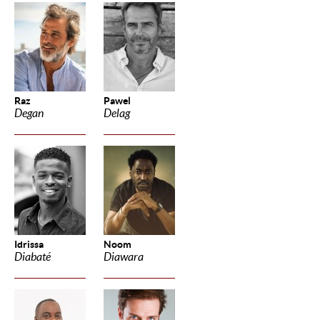
Raz
Pawel
Degan
Delag
Idrissa
Noom
Diabaté
Diawara