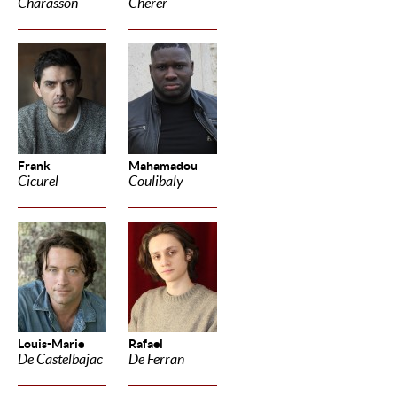
Charasson
Cherer
Frank
Mahamadou
Cicurel
Coulibaly
Louis-Marie
Rafael
De Castelbajac
De Ferran