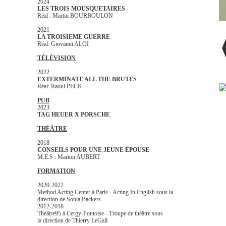
2024
LES TROIS MOUSQUETAIRES
Réal : Martin BOURBOULON
2021
LA TROISIEME GUERRE
Réal: Giovanni ALOI
TÉLÉVISION
2022
EXTERMINATE ALL THE BRUTES
Réal: Raoul PECK
PUB
2023
TAG HEUER X PORSCHE
THÉÂTRE
2018
CONSEILS POUR UNE JEUNE ÉPOUSE
M.E.S : Marion AUBERT
FORMATION
2020-2022
Method Acting Center à Paris - Acting In English sous la
direction de Sonia Backers
2012-2018
Théâtre95 à Cergy-Pontoise - Troupe de théâtre sous
la direction de Thierry LeGall