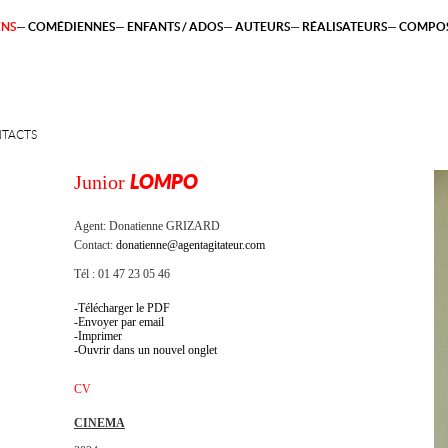
ENS
COMÉDIENNES
ENFANTS / ADOS
AUTEURS
RÉALISATEURS
COMPOS
TACTS
Junior
LOMPO
Agent:
Donatienne GRIZARD
Contact:
donatienne@agentagitateur.com
Tél : 01 47 23 05 46
Télécharger le PDF
Envoyer par email
Imprimer
Ouvrir dans un nouvel onglet
CV
CINEMA