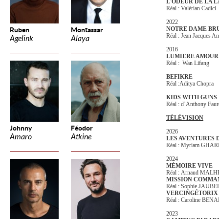
L'ODEUR DE LA 
Réal : Valérian Cadici
2022
NOTRE DAME BR
Ruben
Montassar
Réal : Jean Jacques A
Agelink
Alaya
2016
LUMIERE AMOUR
Réal : Wan Lifang
BEFIKRE
Réal :Aditya Chopra
KIDS WITH GUNS
Réal : d’Anthony Faur
TÉLÉVISION
Johnny
Féodor
2026
Amaro
Atkine
LES AVENTURES D
Réal : Myriam GHA
2024
MÉMOIRE VIVE
Réal : Arnaud MAL
MISSION COMMA
Réal : Sophie JAUB
VERCINGÉTORIX 
Réal : Caroline BE
2023