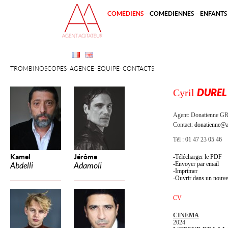
COMÉDIENS
COMÉDIENNES
ENFANTS 
TROMBINOSCOPES
AGENCE
ÉQUIPE
CONTACTS
Cyril
DUREL
Agent:
Donatienne 
Contact:
donatienne@a
Tél : 01 47 23 05 46
Kamel
Jérôme
Télécharger le PDF
Envoyer par email
Abdelli
Adamoli
Imprimer
Ouvrir dans un nouve
CV
CINEMA
2024