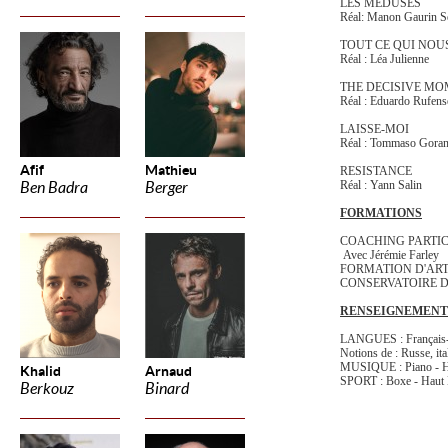
LES MEDUSES
Réal: Manon Gaurin S
TOUT CE QUI NOUS
Réal : Léa Julienne
THE DECISIVE M
Réal : Eduardo Rufen
LAISSE-MOI
Réal : Tommaso Gora
Afif
Mathieu
RESISTANCE
Réal : Yann Salin
Ben Badra
Berger
FORMATIONS
COACHING PARTIC
Avec Jérémie Farley
FORMATION D'AR
CONSERVATOIRE 
RENSEIGNEMENT
LANGUES : Français-An
Notions de : Russe, ita
MUSIQUE : Piano - 
Khalid
Arnaud
SPORT : Boxe - Haut N
Berkouz
Binard