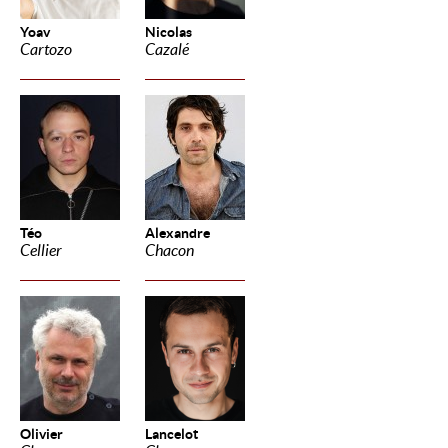
Yoav
Nicolas
Cartozo
Cazalé
Téo
Alexandre
Cellier
Chacon
Olivier
Lancelot