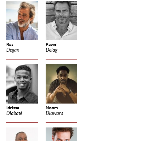
Raz
Pawel
Degan
Delag
Idrissa
Noom
Diabaté
Diawara