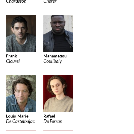
Charasson
Cherer
Frank
Mahamadou
Cicurel
Coulibaly
Louis-Marie
Rafael
De Castelbajac
De Ferran