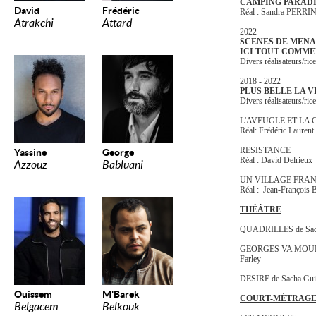
CAMPING PARAD
David
Frédéric
Réal : Sandra PERRI
Atrakchi
Attard
2022
SCENES DE MEN
ICI TOUT COMM
Divers réalisateurs/ric
2018 - 2022
PLUS BELLE LA V
Divers réalisateurs/ric
L'AVEUGLE ET LA
Réal: Frédéric Laurent
RESISTANCE
Yassine
George
Réal : David Delrieux
Azzouz
Babluani
UN VILLAGE FRA
Réal : Jean-François 
THÉÂTRE
QUADRILLES de Sacha
GEORGES VA MOURIR d
Farley
DESIRE de Sacha Guit
Ouissem
M'Barek
COURT-MÉTRAG
Belgacem
Belkouk