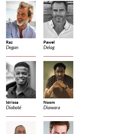
Raz
Pawel
Degan
Delag
Idrissa
Noom
Diabaté
Diawara