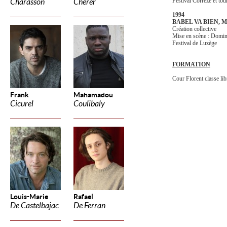
Festival Corrèze et to
Charasson
Cherer
1994
BABEL VA BIEN, M
Création collective
Mise en scène : Do
Festival de Luzège
FORMATION
Cour Florent classe lib
Frank
Mahamadou
Cicurel
Coulibaly
Louis-Marie
Rafael
De Castelbajac
De Ferran