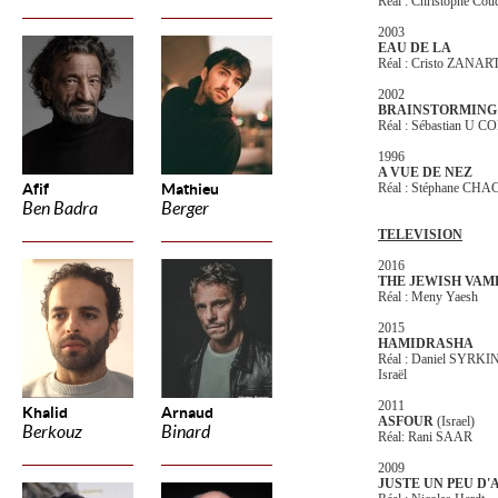
Réal : Christophe Cou
2003
EAU DE LA
Réal : Cristo ZANAR
2002
BRAINSTORMIN
Réal : Sébastian U 
1996
A VUE DE NEZ
Afif
Mathieu
Réal : Stéphane CH
Ben Badra
Berger
TELEVISION
2016
THE JEWISH VAM
Réal : Meny Yaesh
2015
HAMIDRASHA
Réal : Daniel SYRKI
Israël
2011
Khalid
Arnaud
ASFOUR
(Israel)
Berkouz
Binard
Réal: Rani SAAR
2009
JUSTE UN PEU D