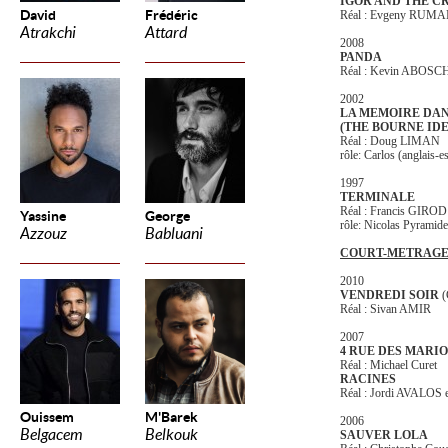
IGOR AND THE C
David
Frédéric
Réal : Evgeny RUM
Atrakchi
Attard
2008
PANDA
Réal : Kevin ABOSC
2002
LA MEMOIRE DAN
(THE BOURNE ID
Réal : Doug LIMAN
rôle: Carlos (anglais-e
1997
TERMINALE
Réal : Francis GIROD
Yassine
George
rôle: Nicolas Pyramide
Azzouz
Babluani
COURT-METRAG
2010
VENDREDI SOIR
Réal : Sivan AMIR
2007
4 RUE DES MARI
Réal : Michael Curet
RACINES
Réal : Jordi AVALOS
Ouissem
M'Barek
2006
Belgacem
Belkouk
SAUVER LOLA