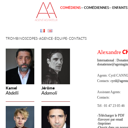
COMÉDIENS
COMÉDIENNES
ENFANTS 
TROMBINOSCOPES
AGENCE
ÉQUIPE
CONTACTS
Alexandre
C
International : Dona
donatienne@agentagita
Agents:
Cyril CANN
Contacts:
cyril@agenta
Kamel
Jérôme
Assistant Agents:
Abdelli
Adamoli
Contacts:
Tél : 01 47 23 05 46
Télécharger le PDF
Envoyer par email
Imprimer
Ouvrir dans un nouve