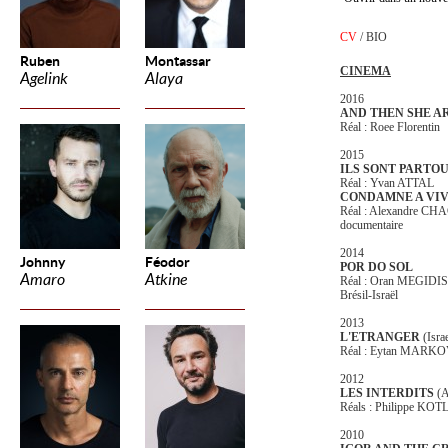
CV
/
BIO
Ruben
Montassar
CINEMA
Agelink
Alaya
2016
AND THEN SHE A
Réal : Roee Florentin
2015
ILS SONT PARTO
Réal : Yvan ATTAL
CONDAMNE A VI
Réal : Alexandre C
documentaire
2014
Johnny
Féodor
POR DO SOL
Amaro
Atkine
Réal : Oran MEGIDI
Brésil-Israël
2013
L'ETRANGER
(Israe
Réal : Eytan MARK
2012
LES INTERDITS
(A
Réals : Philippe K
2010