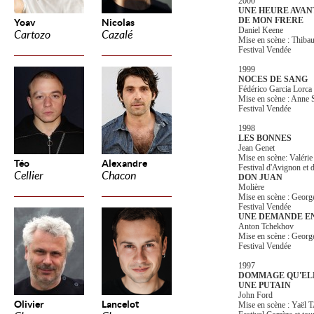
2000
UNE HEURE AVAN
DE MON FRERE
Yoav
Nicolas
Daniel Keene
Cartozo
Cazalé
Mise en scène : Thi
Festival Vendée
1999
NOCES DE SANG
Fédérico Garcia Lorca
Mise en scène : Ann
Festival Vendée
1998
LES BONNES
Jean Genet
Mise en scène: Valé
Téo
Alexandre
Festival d'Avignon et d
Cellier
Chacon
DON JUAN
Molière
Mise en scène : Geo
Festival Vendée
UNE DEMANDE E
Anton Tchekhov
Mise en scène : Geo
Festival Vendée
1997
DOMMAGE QU'ELL
UNE PUTAIN
John Ford
Olivier
Lancelot
Mise en scène : Yaël