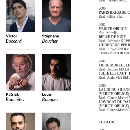
Réal : Nicolas Herdt
2006
PARIS BRIGADE 
Réal :
Gilles Béat
2002
VERITE OBLIGE
rôle : Morelli
Victor
Stéphane
BELLE DE NUIT
Boccard
Boucher
Réal : Stéphane KAP
L'HONNEUR PER
Réal : S. WAGNER et
Claude-Michel ROME
2001
FIBRE MORTELL
Réal : Jacques MAL
JULIE LESCAUT 
Réal : Alain VEYRM
2000
LA LOI DU SILENC
(VERITE OBLIGE)
Patrick
Louis
Réal : Claude-Miche
Bouchitey
Bouquet
L'AVOCAT DU DAI
(VERITE OBLIGE)
Réal : Claude-Miche
THEATRE