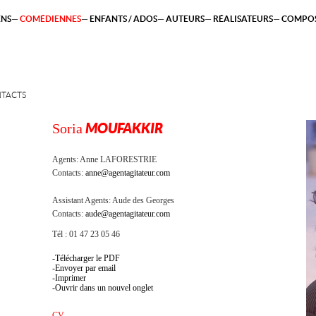
ENS
COMÉDIENNES
ENFANTS / ADOS
AUTEURS
RÉALISATEURS
COMPOS
TACTS
Soria
MOUFAKKIR
Agents:
Anne LAFORESTRIE
Contacts:
anne@agentagitateur.com
Assistant Agents:
Aude des Georges
Contacts:
aude@agentagitateur.com
Tél : 01 47 23 05 46
Télécharger le PDF
Envoyer par email
Imprimer
Ouvrir dans un nouvel onglet
CV