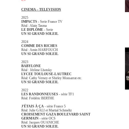
CINEMA – TELEVISION
2025
IMPACTS -
Serie France TV
Réal : Alain Tasma
LE DIPLÔME
- Serie
UN SI GRAND SOLEIL
2024
COMME DES RICHES
Réal : Amin HARFOUCH
UN SI GRAND SOLEIL
2023
BABYLONE
Réal : Jérôme Lhotsky
LYCEE TOULOUSE-LAUTREC
Réal: Cathy Verney et Shirley Monsarrat etc.
UN SI GRAND SOLEIL
2022
LES RANDONNEUSES
- série TF1
Réal: Frédéric BERTHE
J'ÉTAIS À ÇA
- série France 5
Réal: Julie GALI et Martial Schmeltz
CROISEMENT GAZA BOULEVARD SAINT
GERMAIN -
série OCS
Réal: Jacques OUANICHE
UN SI GRAND SOLEIL