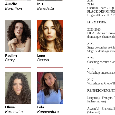
2023
Aurélie
Mia
2h14
Bancilhon
Benedetta
Charlotte Tocco - TQI
PLACE DES MINO
Dogan Altun - EICAR
FORMATION
2020-2023
EICAR Acting : formati
dramatique, chant et 
2023
Stage de combat scéni
Stage de doublage ave
Pauline
Luna
2020
Berry
Besson
Coaching et cours d’ac
2018
Workshop improvisatio
2017
Workshop au Globe Th
RENSEIGNEMENT
Langue(s) : Français, 
Italien (moyen)
Olivia
Lola
Accent(s) - Français,
Bocchialini
Bonaventure
(Standard)