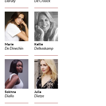
Daruty
De Croock
Marie
Kellie
De Dinechin
Delkeskamp
Sokhna
Julia
Diallo
Dietze