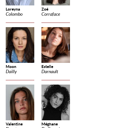
Loreyna
Zoé
Colombo
Corraface
Moon
Estelle
Dailly
Darnault
Valentine
Méghane