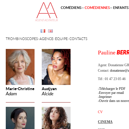
COMÉDIENS
COMÉDIENNES
ENFANTS 
TROMBINOSCOPES
AGENCE
ÉQUIPE
CONTACTS
Pauline
BER
Agent:
Donatienne 
Contact:
donatienne@a
Tél : 01 47 23 05 46
Marie-Christine
Audjyan
Télécharger le PDF
Envoyer par email
Adam
Alcide
Imprimer
Ouvrir dans un nouve
CV
CINEMA