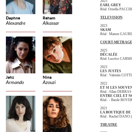
2025
EARL GREY
Réal: Ornella PACC
TELEVISION
Daphne
Reham
Alexandre
Alkassar
2023
SKAM
Réal : Manon GAUR
COURT-METRAG
2025
DÉCALÉE
Réal: Lucrèce CAR
2023
LES JUSTES
Réal : Valentin COTT
Jahz
Nina
Armando
Azouzi
2022
ET SI LES SOUVE
Réal : Allan DERRAS
ENTRE CIEL ET 
Réal : - Basile BO
2021
LA BOUTIQUE DE
Réal : Rachel DANO (
THEATRE