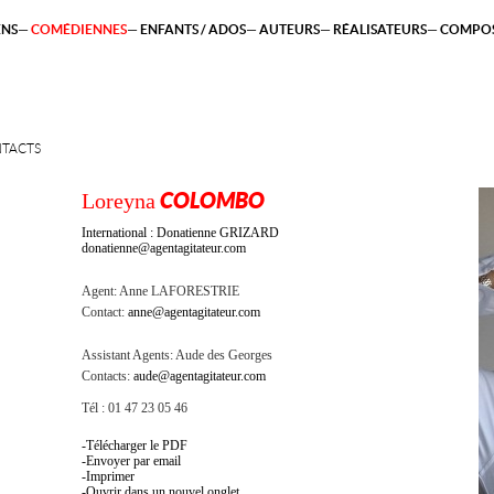
ENS
COMÉDIENNES
ENFANTS / ADOS
AUTEURS
RÉALISATEURS
COMPOS
TACTS
Loreyna
COLOMBO
International : Donatienne GRIZARD
donatienne@agentagitateur.com
Agent:
Anne LAFORESTRIE
Contact:
anne@agentagitateur.com
Assistant Agents:
Aude des Georges
Contacts:
aude@agentagitateur.com
Tél : 01 47 23 05 46
Télécharger le PDF
Envoyer par email
Imprimer
Ouvrir dans un nouvel onglet