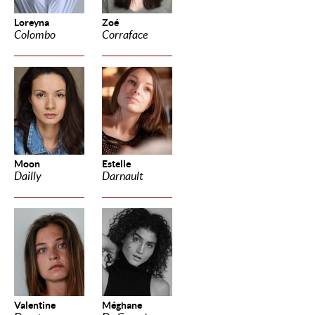
Loreyna
Zoé
Colombo
Corraface
Moon
Estelle
Dailly
Darnault
Valentine
Méghane