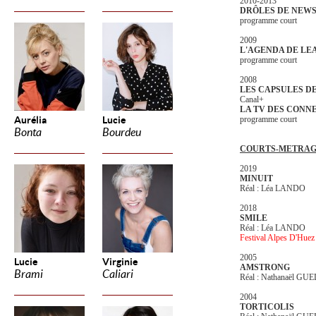
2010-2013
DRÔLES DE NEW
programme court
2009
L'AGENDA DE LE
programme court
2008
LES CAPSULES D
Canal+
LA TV DES CONN
Aurélia
Lucie
programme court
Bonta
Bourdeu
COURTS-METRAG
2019
MINUIT
Réal : Léa LANDO
2018
SMILE
Réal : Léa LANDO
Festival Alpes D'Hue
2005
Lucie
Virginie
AMSTRONG
Brami
Caliari
Réal : Nathanaël GUE
2004
TORTICOLIS