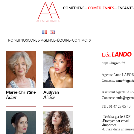
COMÉDIENS
COMÉDIENNES
ENFANTS 
TROMBINOSCOPES
AGENCE
ÉQUIPE
CONTACTS
Léa
LANDO
https://bigzen.fr/
Agents:
Anne LAFOR
Contacts:
anne@agenta
Marie-Christine
Audjyan
Assistant Agents:
Aude
Adam
Alcide
Contacts:
aude@agenta
Tél : 01 47 23 05 46
Télécharger le PDF
Envoyer par email
Imprimer
Ouvrir dans un nouve