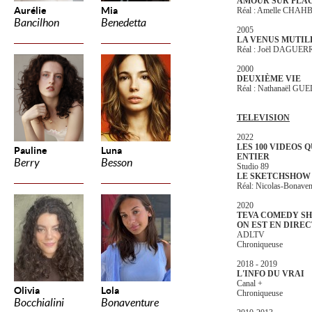
AMOUR SUR PLAC
Aurélie
Mia
Réal : Amelle CHAHB
Bancilhon
Benedetta
2005
LA VENUS MUTIL
Réal : Joël DAGUER
2000
DEUXIÈME VIE
Réal : Nathanaël GU
TELEVISION
2022
LES 100 VIDEOS 
Pauline
Luna
ENTIER
Berry
Besson
Studio 89
LE SKETCHSHOW 
Réal: Nicolas-Bonav
2020
TEVA COMEDY S
ON EST EN DIREC
ADLTV
Chroniqueuse
2018 - 2019
L'INFO DU VRAI
Canal +
Olivia
Lola
Chroniqueuse
Bocchialini
Bonaventure