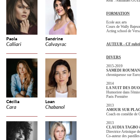
Réal : Nathanaël GU
FORMATION
Ecole aux arts
Cours de Wally Bajeux 
Acting school de Versa
Paola
Sandrine
Calliari
Calvayrac
AUTEUR - CF rubr
DIVERS
2015-2019
SAMEDI ROUMAN
chroniqueuse sur Euro
2014
LA NUIT DES DU
Humoriste dans l'émis
Paris Première
Cécilia
Loan
2013
Cara
Chabanol
AMOUR SUR PLAC
Coach en comédie de 
2013
CLAUDIA TAGBO 
Directrice Artistique d
Co-auteur des pastille