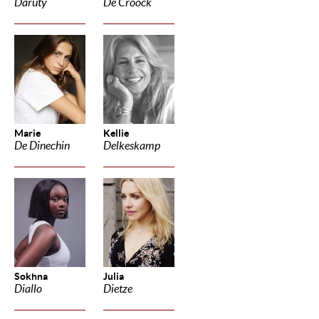
Daruty
De Croock
Marie
Kellie
De Dinechin
Delkeskamp
Sokhna
Julia
Diallo
Dietze