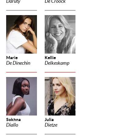
Daruty
De Croock
Marie
Kellie
De Dinechin
Delkeskamp
Sokhna
Julia
Diallo
Dietze