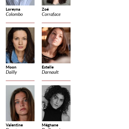
Loreyna
Zoé
Colombo
Corraface
Moon
Estelle
Dailly
Darnault
Valentine
Méghane