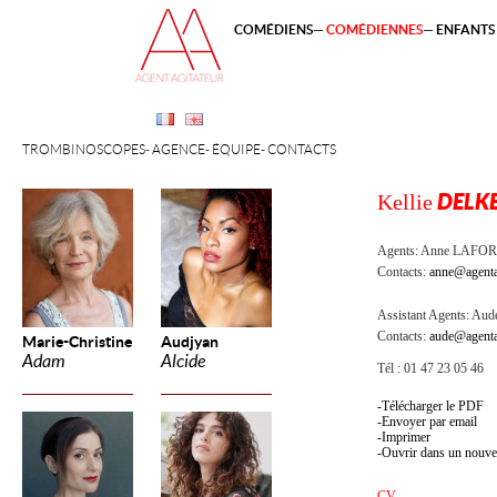
COMÉDIENS
COMÉDIENNES
ENFANTS 
TROMBINOSCOPES
AGENCE
ÉQUIPE
CONTACTS
Kellie
DELK
Agents:
Anne LAFOR
Contacts:
anne@agenta
Assistant Agents:
Aude
Contacts:
aude@agenta
Marie-Christine
Audjyan
Adam
Alcide
Tél : 01 47 23 05 46
Télécharger le PDF
Envoyer par email
Imprimer
Ouvrir dans un nouve
CV