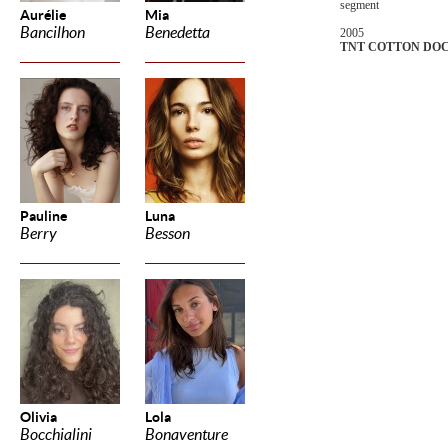
segment
Aurélie
Mia
Bancilhon
Benedetta
2005
TNT COTTON D
Pauline
Luna
Berry
Besson
Olivia
Lola
Bocchialini
Bonaventure