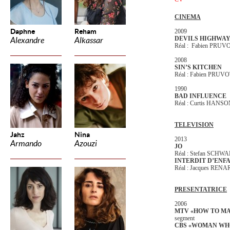
CINEMA
Daphne
Reham
2009
DEVILS HIGHWA
Alexandre
Alkassar
Réal : Fabien PRUV
2008
SIN’S KITCHEN
Réal : Fabien PRUV
1990
BAD INFLUENCE
Réal : Curtis HANS
TELEVISION
Jahz
Nina
2013
Armando
Azouzi
JO
Réal : Stefan SCHW
INTERDIT D’ENF
Réal : Jacques REN
PRESENTATRICE
2006
MTV «HOW TO MA
segment
CBS «WOMAN WHO