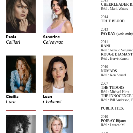
2015
CHEERLEADER D
Réal : Mark Waters
2014
TRUE BLOOD
2013
PAYDAY (web série)
Paola
Sandrine
Calliari
Calvayrac
2011
RANI
Réal : Arnaud Sélignac
ROUGE DIAMANT
Réal : Hervé Renoh
2010
NOMADS
Réal : Ken Sanzel
2007
THE TUDORS
Réal : Michael Hirst
THE INNOCENCE 
Cécilia
Loan
Réal : Bill Anderson,
Cara
Chabanol
PUBLICITES:
2010
POIRAY Bijoux
Réal : Laurent.M