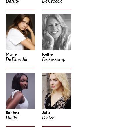
Daruty
De Croock
Marie
Kellie
De Dinechin
Delkeskamp
Sokhna
Julia
Diallo
Dietze