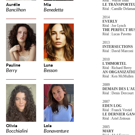
Réal : Wayne Blair
Aurélie
Mia
LE TRANSPORTEU
Réal : Camille Delama
Bancilhon
Benedetta
2014
EVERLY
Réal : Joe Lynch
THE PERFECT H
Réal : Lucas Pavetto
2013
INTERSECTIONS
Réal : David Marconi
2010
L'IMMORTEL
Pauline
Luna
Réal : Richard Berry
Berry
Besson
AN ORGANIZATI
Réal : Ken McMullen
2009
DEMAIN DES L'A
Réal : Denis Dercourt
2007
EDEN LOG
Réal : Franck Vestiel
LE DERNIER GAN
Réal : Ariel Zeitoun
Olivia
Lola
2005
Bocchialini
Bonaventure
MARY