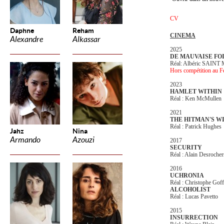
CV
Daphne
Reham
CINEMA
Alexandre
Alkassar
2025
DE MAUVAISE FO
Réal: Albéric SAIN
Hors compétition au Fe
2023
HAMLET WITHIN
Réal : Ken McMullen
2021
THE HITMAN'S W
Réal : Patrick Hughes
Jahz
Nina
Armando
Azouzi
2017
SECURITY
Réal : Alain Desrocher
2016
UCHRONIA
Réal : Christophe Goff
ALCOHOLIST
Réal : Lucas Pavetto
2015
INSURRECTION