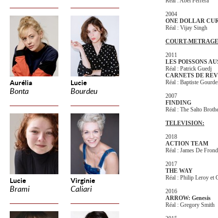
Réal : Abel Ferrera
2004
ONE DOLLAR CU
Réal : Vijay Singh
COURT-METRAGE
2011
LES POISSONS A
Réal : Patrick Guedj
CARNETS DE REV
Aurélia
Lucie
Réal : Baptiste Gourd
Bonta
Bourdeu
2007
FINDING
Réal : The Salto Broth
TELEVISION:
2018
ACTION TEAM
Réal : James De Frond
2017
THE WAY
Réal : Philip Leroy et
Lucie
Virginie
Brami
Caliari
2016
ARROW: Genesis
Réal : Gregory Smith