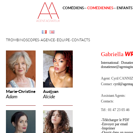
COMÉDIENS
COMÉDIENNES
ENFANTS 
TROMBINOSCOPES
AGENCE
ÉQUIPE
CONTACTS
Gabriella
WR
International : Dona
donatienne@agentagita
Agent:
Cyril CANNI
Contact:
cyril@agentag
Marie-Christine
Audjyan
Assistant Agents:
Adam
Alcide
Contacts:
Tél : 01 47 23 05 46
Télécharger le PDF
Envoyer par email
Imprimer
Ouvrir dans un nouve