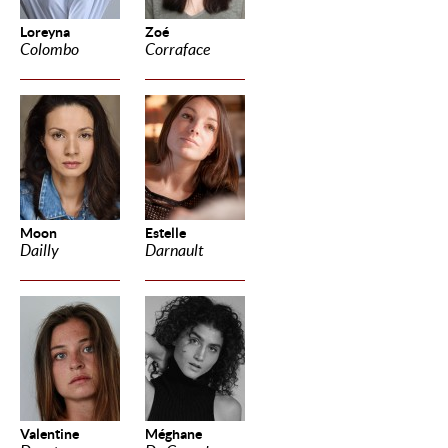
Loreyna
Zoé
Colombo
Corraface
Moon
Estelle
Dailly
Darnault
Valentine
Méghane