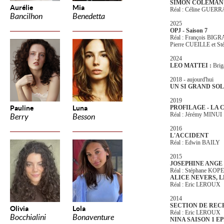
SIMON COLEMAN
Aurélie
Mia
Réal : Céline GUER
Bancilhon
Benedetta
2025
OPJ - Saison 7
Réal : François BIG
Pierre CUEILLE et S
2024
LEO MATTEI :
Brig
2018 - aujourd'hui
UN SI GRAND SOL
2019
Pauline
Luna
PROFILAGE - LA 
Réal : Jérémy MINUI
Berry
Besson
2016
L'ACCIDENT
Réal : Edwin BAILY
2015
JOSEPHINE ANGE
Réal : Stéphane KO
ALICE NEVERS, L
Réal : Eric LEROUX
2014
SECTION DE RE
Olivia
Lola
Réal : Eric LEROUX
Bocchialini
Bonaventure
NINA SAISON 1 EP