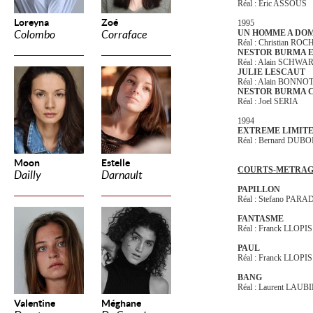
Réal : Eric ASSOUS
Loreyna
Zoé
1995
UN HOMME A DOM
Colombo
Corraface
Réal : Christian ROC
NESTOR BURMA E
Réal : Alain SCHWA
JULIE LESCAUT
Réal : Alain BONNO
NESTOR BURMA C
Réal : Joel SERIA
1994
EXTREME LIMIT
Réal : Bernard DUBO
Moon
Estelle
COURTS-METRAG
Dailly
Darnault
PAPILLON
Réal : Stefano PARA
FANTASME
Réal : Franck LLOPIS
PAUL
Réal : Franck LLOPIS
BANG
Réal : Laurent LAUB
Valentine
Méghane