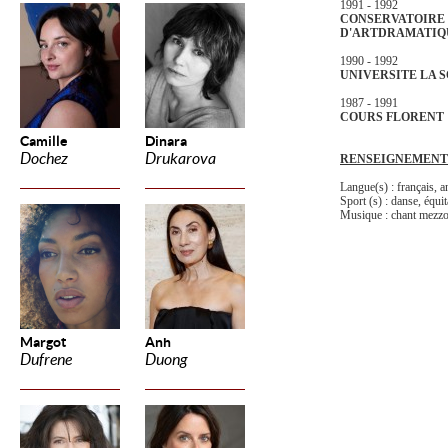
1991 - 1992
CONSERVATOIRE
D'ART
DRAMATIQU
1990 - 1992
UNIVERSITE LA 
1987 - 1991
COURS FLORENT
Camille
Dinara
Dochez
Drukarova
RENSEIGNEMENT
Langue(s) : français, an
Sport (s) : danse, équi
Musique : chant mezz
Margot
Anh
Dufrene
Duong