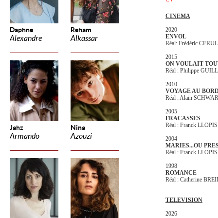
CINEMA
Daphne
Reham
2020
ENVOL
Alexandre
Alkassar
Réal: Frédéric CERU
2015
ON VOULAIT TOU
Réal : Philippe GUI
2010
VOYAGE AU BORD
Réal : Alain SCHWA
2005
FRACASSES
Réal : Franck LLOPIS
Jahz
Nina
Armando
Azouzi
2004
MARIES...OU PRE
Réal : Franck LLOPIS
1998
ROMANCE
Réal : Catherine BRE
TELEVISION
2026