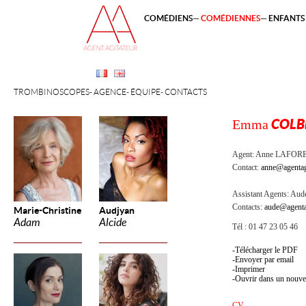
COMÉDIENS
COMÉDIENNES
ENFANTS 
TROMBINOSCOPES
AGENCE
ÉQUIPE
CONTACTS
Emma
COLB
Agent:
Anne LAFOR
Contact:
anne@agentag
Assistant Agents:
Aude
Contacts:
aude@agenta
Marie-Christine
Audjyan
Adam
Alcide
Tél : 01 47 23 05 46
Télécharger le PDF
Envoyer par email
Imprimer
Ouvrir dans un nouve
CV