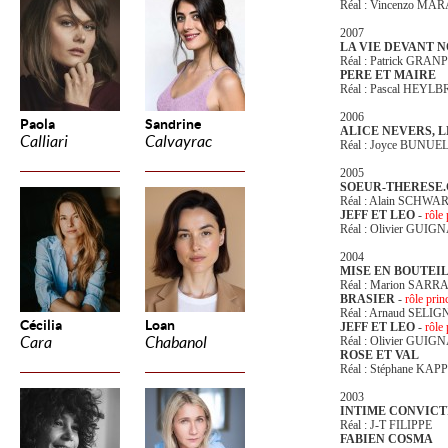
Réal : Vincenzo MA
2007
LA VIE DEVANT 
Réal : Patrick GRA
PERE ET MAIRE
Réal : Pascal HEYL
2006
Paola
Sandrine
ALICE NEVERS, L
Calliari
Calvayrac
Réal : Joyce BUNUE
2005
SOEUR-THERESE
Réal : Alain SCHWA
JEFF ET LEO
-
rôle 
Réal : Olivier GUI
2004
MISE EN BOUTEI
Réal : Marion SARR
BRASIER
-
rôle prin
Réal : Arnaud SELI
Cécilia
Loan
JEFF ET LEO
-
rôle 
Cara
Chabanol
Réal : Olivier GUI
ROSE ET VAL
Réal : Stéphane KAP
2003
INTIME CONVICT
Réal : J-T FILIPPE
FABIEN COSMA