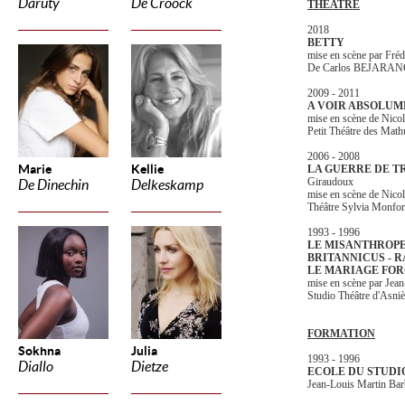
Daruty
De Croock
THEATRE
2018
BETTY
mise en scène par Fr
De Carlos BEJARA
2009 - 2011
A VOIR ABSOLUM
mise en scène de Ni
Petit Théâtre des Mathu
2006 - 2008
Marie
Kellie
LA GUERRE DE TR
Giraudoux
De Dinechin
Delkeskamp
mise en scène de Ni
Théâtre Sylvia Monfor
1993 - 1996
LE MISANTHROPE
BRITANNICUS - 
LE MARIAGE FOR
mise en scène par 
Studio Théâtre d'Asniè
FORMATION
Sokhna
Julia
1993 - 1996
Diallo
Dietze
ECOLE DU STUDI
Jean-Louis Martin Bar