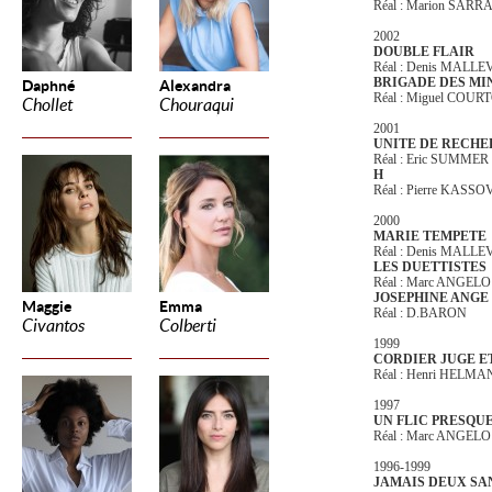
Réal : Marion SARR
2002
DOUBLE FLAIR
Réal : Denis MALLE
BRIGADE DES MI
Daphné
Alexandra
Réal : Miguel COUR
Chollet
Chouraqui
2001
UNITE DE RECH
Réal : Eric SUMMER
H
Réal : Pierre KASSO
2000
MARIE TEMPETE
Réal : Denis MALLE
LES DUETTISTES
Réal : Marc ANGELO
JOSEPHINE ANGE
Maggie
Emma
Réal : D.BARON
Civantos
Colberti
1999
CORDIER JUGE ET
Réal : Henri HELMA
1997
UN FLIC PRESQU
Réal : Marc ANGELO
1996-1999
JAMAIS DEUX SA