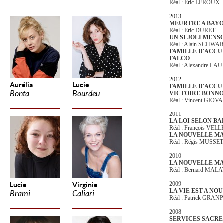
Réal : Eric LEROUX
2013
MEURTRE A BAY
Réal : Eric DURET
UN SI JOLI MEN
Réal : Alain SCHWA
FAMILLE D'ACCUE
FALCO
Réal : Alexandre L
2012
Aurélia
Lucie
FAMILLE D'ACCUE
Bonta
Bourdeu
VICTOIRE BONN
Réal : Vincent GIOV
2011
LA LOI SELON BA
Réal : François VELL
LA NOUVELLE MA
Réal : Régis MUSSET
2010
LA NOUVELLE MA
Réal : Bernard MAL
2009
Lucie
Virginie
LA VIE EST A NOU
Brami
Caliari
Réal : Patrick GRA
2008
SERVICES SACRE