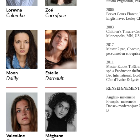
Studio Pygmalion, Pas
Loreyna
Zoé
2006
Brevet Cours Florent, 
Colombo
Corraface
English avec Lesley Ch
2003
Children’s Theatre Co
Minneapolis, MN, U
2017
Master 2 pro, Coachin
personnel en entrepris
2011
Master Etudes Théâtra
spé « Production théât
Moon
Estelle
Bac International, Écol
Dailly
Darnault
Côte d’Ivoire & Lycé
RENSEIGNEMENT
Anglais- maternelle
Français- maternelle
Danse– moderne/jazz C
B
Valentine
Méghane