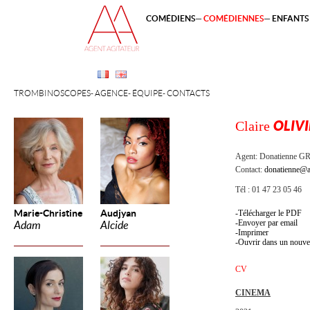
COMÉDIENS
COMÉDIENNES
ENFANTS 
TROMBINOSCOPES
AGENCE
ÉQUIPE
CONTACTS
Claire
OLIVI
Agent:
Donatienne 
Contact:
donatienne@a
Tél : 01 47 23 05 46
Marie-Christine
Audjyan
Télécharger le PDF
Envoyer par email
Adam
Alcide
Imprimer
Ouvrir dans un nouve
CV
CINEMA