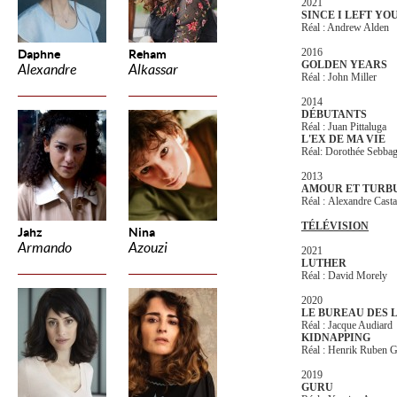
2021
SINCE I LEFT YO
Réal : Andrew Alden
2016
Daphne
Reham
GOLDEN YEARS
Alexandre
Alkassar
Réal : John Miller
2014
DÉBUTANTS
Réal : Juan Pittaluga
L'EX DE MA VIE
Réal: Dorothée Sebba
2013
AMOUR ET TUR
Réal : Alexandre Casta
TÉLÉVISION
Jahz
Nina
Armando
Azouzi
2021
LUTHER
Réal : David Morely
2020
LE BUREAU DES L
Réal : Jacque Audiard
KIDNAPPING
Réal : Henrik Ruben 
2019
GURU