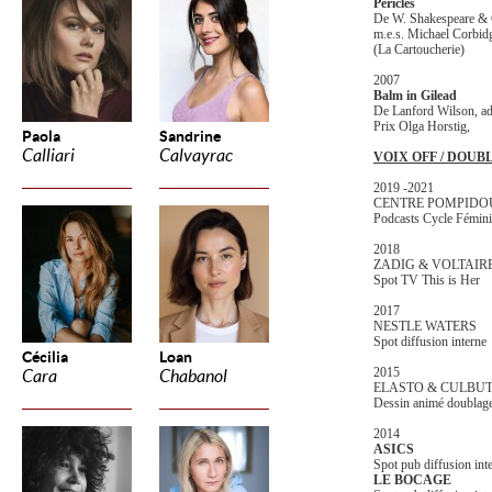
Pericles
De W. Shakespeare & 
m.e.s. Michael Corbi
(La Cartoucherie)
2007
Balm in Gilead
De Lanford Wilson, ada
Prix Olga Horstig,
Paola
Sandrine
Calliari
Calvayrac
VOIX OFF / DOUB
2019 -2021
CENTRE POMPID
Podcasts Cycle Fémin
2018
ZADIG & VOLTAIR
Spot TV This is Her
2017
NESTLE WATERS
Spot diffusion interne
Cécilia
Loan
2015
Cara
Chabanol
ELASTO & CULBU
Dessin animé doublage
2014
ASICS
Spot pub diffusion int
LE BOCAGE