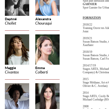
Spot pub diffusion int
GARNIER
Spot Garnier for Urban
FORMATION
Daphné
Alexandra
Chollet
Chouraqui
2018/22
Training Ouvre tes Ail
Joint
2019/21
Susan Batson Studio, t
Xauflaire
2018/19
Susan Batson Studio, 
Susan Batson, Carl Fo
2014/17/19
Maggie
Emma
Stages ARTA, Michael
Civantos
Colberti
Company) & Christin
2015
Stage Médiane, Art et
Olivier & C. Averlan)
2014
Stage ARTA, Cicely B
Michael Corbidge (RS
2008