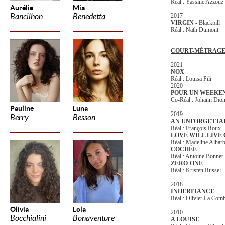
Réal : Yassine Azzouz
Aurélie
Mia
Bancilhon
Benedetta
2017
VIRGIN
- Blackpill
Réal : Nath Dumont
COURT-MÉTRAG
2021
NOX
Réal : Louisa Pili
2020
POUR UN WEEKE
Co-Réal : Johann Dio
Pauline
Luna
2019
Berry
Besson
AN UNFORGETTA
Réal : François Roux
LOVE WILL LIVE O
Réal : Madeline Alhar
COCHÉE
Réal : Antoine Bonnet
ZERO-ONE
Réal : Kristen Russel
2018
INHERITANCE
Réal : Olivier La Com
Olivia
Lola
2010
Bocchialini
Bonaventure
A LOUISE