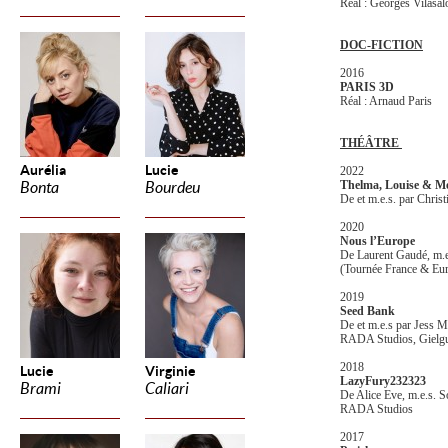
Réal : Georges Vilasal
DOC-FICTION
2016
PARIS 3D
Réal : Arnaud Paris
THÉÂTRE
Aurélia
Lucie
2022
Thelma, Louise & Me
Bonta
Bourdeu
De et m.e.s. par Chris
2020
Nous l’Europe
De Laurent Gaudé, m.e
(Tournée France & Eur
2019
Seed Bank
De et m.e.s par Jess 
RADA Studios, Gielgu
2018
Lucie
Virginie
LazyFury232323
Brami
Caliari
De Alice Eve, m.e.s. So
RADA Studios
2017