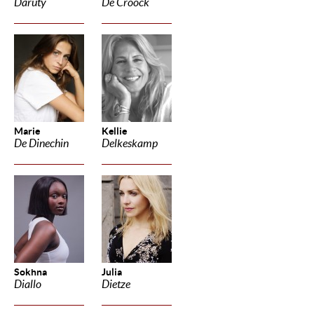
Daruty
De Croock
Marie
Kellie
De Dinechin
Delkeskamp
Sokhna
Julia
Diallo
Dietze